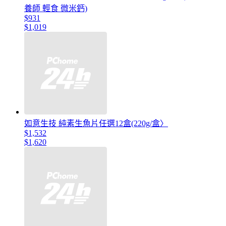
養師 輕食 微米鈣)
$931
$1,019
如意生技 純素生魚片任選12盒(220g/盒〉
$1,532
$1,620