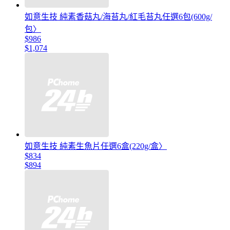
如意生技 純素香菇丸/海苔丸/紅毛苔丸任選6包(600g/
包〉
$986
$1,074
如意生技 純素生魚片任選6盒(220g/盒〉
$834
$894