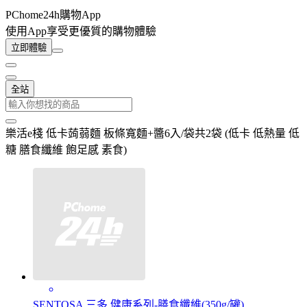
PChome24h購物App
使用App享受更優質的購物體驗
立即體驗
全站
樂活e棧 低卡蒟蒻麵 板條寬麵+醬6入/袋共2袋 (低卡 低熱量 低
糖 膳食纖維 飽足感 素食)
SENTOSA 三多 健康系列-膳食纖維(350g/罐)