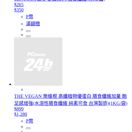
$265
$350
P幣
滿額贈
THE VEGAN 樂維根 高纖植物優蛋白 膳食纖維加量 飽
足感增強(水溶性膳食纖維 純素可食 台灣製造)(1KG/袋)
$899
$1,280
P幣