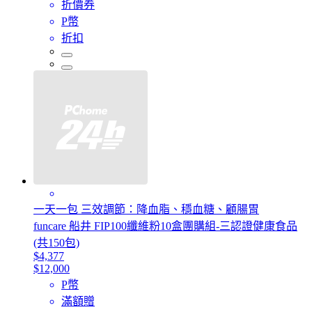
折價券
P幣
折扣
一天一包 三效調節：降血脂、穩血糖、顧腸胃
funcare 船井 FIP100纖維粉10盒團購組-三認證健康食品
(共150包)
$4,377
$12,000
P幣
滿額贈