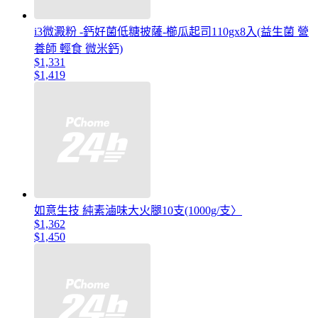
i3微澱粉 -鈣好菌低糖披薩-櫛瓜起司110gx8入(益生菌 營
養師 輕食 微米鈣)
$1,331
$1,419
如意生技 純素滷味大火腿10支(1000g/支〉
$1,362
$1,450