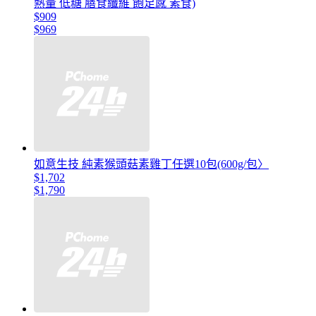
熱量 低糖 膳食纖維 飽足感 素食)
$909
$969
如意生技 純素猴頭菇素雞丁任選10包(600g/包〉
$1,702
$1,790