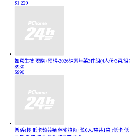
$1,229
如意生技 現購+預購-2026純素年菜3件組(4人份/3菜/組〉
$930
$990
樂活e棧 低卡蒟蒻麵 燕麥拉麵+醬6入/袋共1袋 (低卡 低