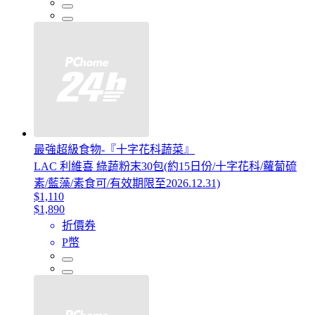
最強超級食物-『十字花科蔬菜』
LAC 利維喜 綠蔬粉末30包(約15日份/十字花科/蘿蔔硫
素/藍藻/素食可/有效期限至2026.12.31)
$1,110
$1,890
折價券
P幣