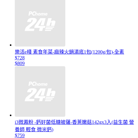
樂活e棧 素食年菜-麻辣火鍋湯底1包(1200g/包)-全素
$728
$809
i3微澱粉 -鈣好菌低糖披薩-香蔥嫩菇142gx3入(益生菌 營
養師 輕食 微米鈣)
$759