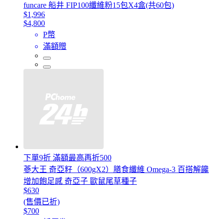
funcare 船井 FIP100纖維粉15包X4盒(共60包)
$1,996
$4,800
P幣
滿額贈
下單9折 滿額最高再折500
蔘大王 奇亞籽（600gX2）膳食纖維 Omega-3 百搭解饞
增加飽足感 奇亞子 歐鼠尾草種子
$630
(售價已折)
$700