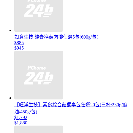
如意生技 純素猴菇肉排任選5包(600g/包〉
$885
$945
【旺洋生技】素食綜合菇獨享包任選20包(三杯/230g/麻
油/450g/包)
$1,792
$1,880