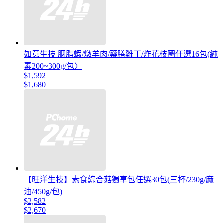
如意生技 胭脂蝦/燉羊肉/藥膳雞丁/炸花枝圈任選16包(純
素200~300g/包〉
$1,592
$1,680
【旺洋生技】素食綜合菇獨享包任選30包(三杯/230g/麻
油/450g/包)
$2,582
$2,670