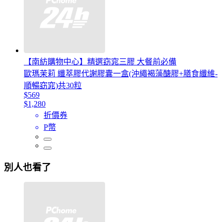
【南紡購物中心】精選窈窕三膠 大餐前必備
歐瑪茉莉 纖萃膠代謝膠囊一盒(沖繩褐藻醣膠+膳食纖維-
順暢窈窕)共30粒
$569
$1,280
折價券
P幣
別人也看了