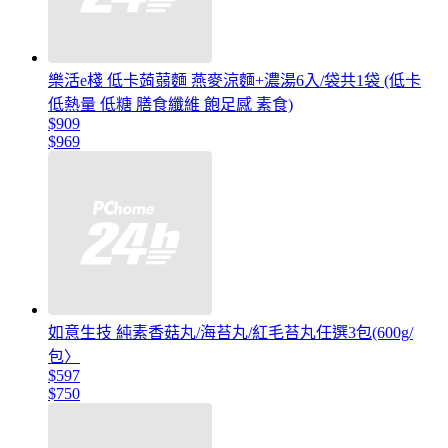
樂活e棧 低卡蒟蒻麵 燕麥涼麵+濃湯6入/袋共1袋 (低卡
低熱量 低糖 膳食纖維 飽足感 素食)
$909
$969
如意生技 純素香菇丸/海苔丸/紅毛苔丸任選3包(600g/
包〉
$597
$750