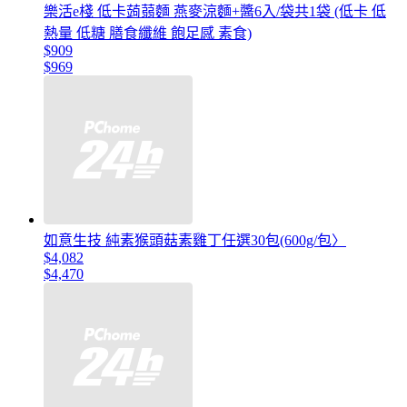
樂活e棧 低卡蒟蒻麵 燕麥涼麵+醬6入/袋共1袋 (低卡 低
熱量 低糖 膳食纖維 飽足感 素食)
$909
$969
如意生技 純素猴頭菇素雞丁任選30包(600g/包〉
$4,082
$4,470