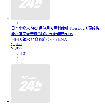
日本小綠人-特定保健用★專利纖維 Fibersol-2★頂級機
能水基底★無糖低咖啡因★健康PLUS
日田天領水 膳食纖維茶300ml/24入
$1,439
$1,800
P幣