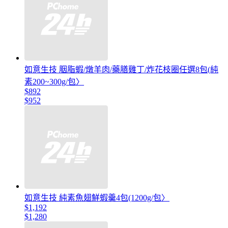
如意生技 胭脂蝦/燉羊肉/藥膳雞丁/炸花枝圈任選8包(純
素200~300g/包〉
$892
$952
如意生技 純素魚翅鮮蝦羹4包(1200g/包〉
$1,192
$1,280