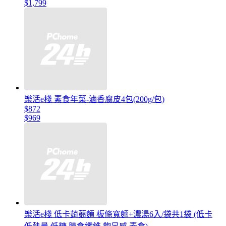
$1,799
樂活e棧 素食年菜-滷香腐皮4包(200g/包)
$872
$969
樂活e棧 低卡蒟蒻麵 板條寬麵+濃湯6入/袋共1袋 (低卡