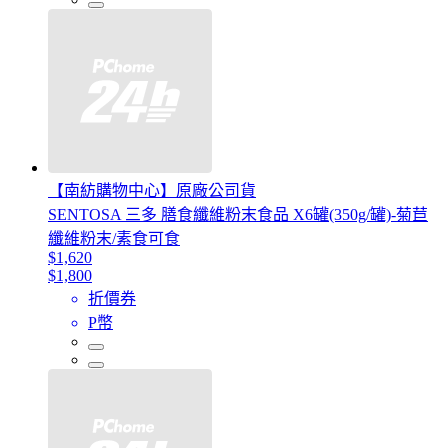
【南紡購物中心】原廠公司貨
SENTOSA 三多 膳食纖維粉末食品 X6罐(350g/罐)-菊苣
纖維粉末/素食可食
$1,620
$1,800
折價券
P幣