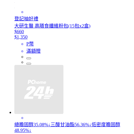
登記抽好禮
大研生醫 高膳食纖維粉包(15包x2盒)
$660
$1,350
P幣
滿額贈
總膽固醇35.08%↓三酸甘油酯56.36%↓低密度膽固醇
48.95%↓