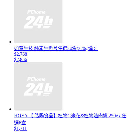
如意生技 純素生魚片任選24盒(220g/盒〉
$2,768
$2,856
HOYA 【 弘陽食品】植物G米花&植物滷肉排 250gx 任
選6盒
$1,711