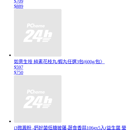
$709
$889
如意生技 純素花枝丸/蝦丸任選3包(600g/包〉
$597
$750
i3微澱粉 -鈣好菌低糖披薩-蔬食香蒜106gx5入(益生菌 營