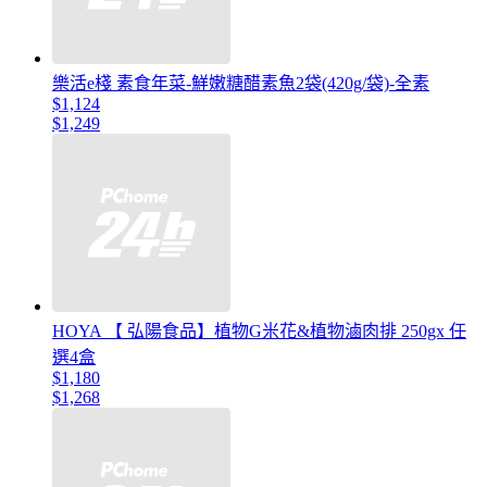
樂活e棧 素食年菜-鮮嫩糖醋素魚2袋(420g/袋)-全素
$1,124
$1,249
HOYA 【 弘陽食品】植物G米花&植物滷肉排 250gx 任
選4盒
$1,180
$1,268