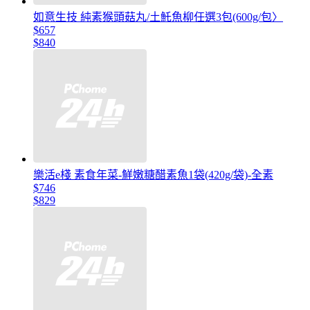
如意生技 純素猴頭菇丸/土魠魚柳任選3包(600g/包〉
$657
$840
樂活e棧 素食年菜-鮮嫩糖醋素魚1袋(420g/袋)-全素
$746
$829