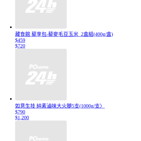
藏食館 藜享包-藜麥毛豆玉米_2盒組(400g/盒)
$459
$720
如意生技 純素滷味大火腿5支(1000g/支〉
$790
$1,200