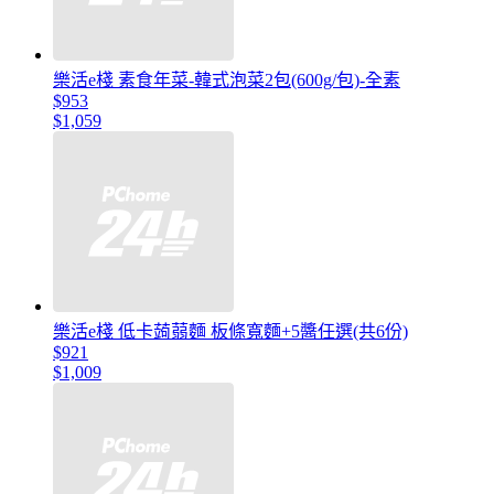
樂活e棧 素食年菜-韓式泡菜2包(600g/包)-全素
$953
$1,059
樂活e棧 低卡蒟蒻麵 板條寬麵+5醬任選(共6份)
$921
$1,009