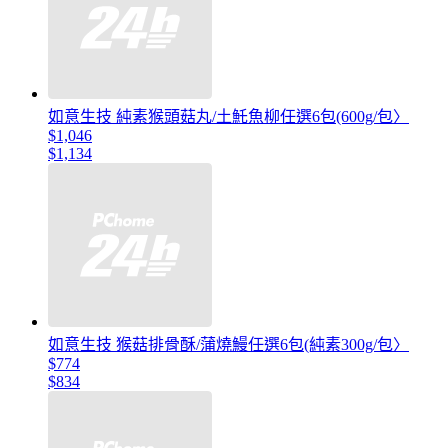
如意生技 純素猴頭菇丸/土魠魚柳任選6包(600g/包〉
$1,046
$1,134
如意生技 猴菇排骨酥/蒲燒鰻任選6包(純素300g/包〉
$774
$834