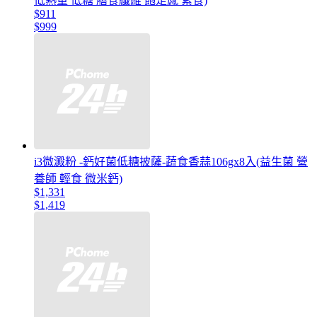
低熱量 低糖 膳食纖維 飽足感 素食)
$911
$999
i3微澱粉 -鈣好菌低糖披薩-蔬食香蒜106gx8入(益生菌 營
養師 輕食 微米鈣)
$1,331
$1,419