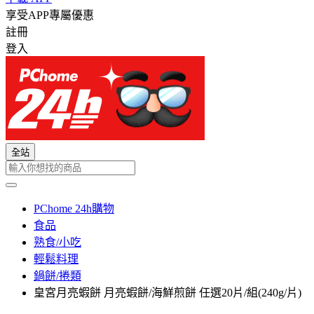
享受APP專屬優惠
註冊
登入
全站
PChome 24h購物
食品
熟食/小吃
輕鬆料理
鍋餅/捲類
皇宮月亮蝦餅 月亮蝦餅/海鮮煎餅 任選20片/組(240g/片)