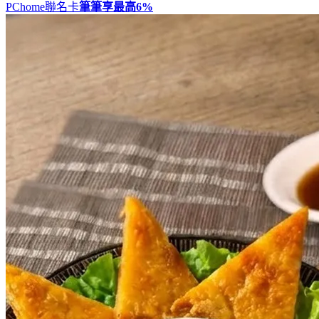
PChome聯名卡
筆筆享最高
6%