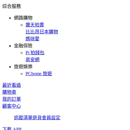
綜合服務
網路購物
露天拍賣
比比昂日本購物
媽咪愛
金融保險
Pi 拍錢包
易安網
旅遊娛樂
PChome 旅遊
最近看過
購物車
我的訂單
顧客中心
追蹤清單
退貨
會員設定
下載 APP