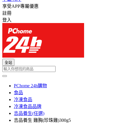
享受APP專屬優惠
註冊
登入
全站
PChome 24h購物
食品
冷凍食品
冷凍食品品牌
吉品養生(任選)
吉品養生 雞胸(珍珠雞)300g5