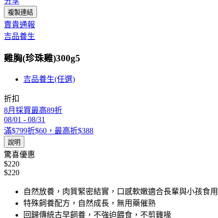
分享
複製連結
賣貴通報
吉品養生
雞胸(珍珠雞)300g5
吉品養生(任選)
折扣
8月採買最高89折
08/01
-
08/31
滿$799折$60，最高折$388
說明
驚喜優惠
$220
$220
自然放養，肉質緊密結實，口感軟嫩適合長輩與小孩食用
特殊飼養配方，自然成長，無用藥催熟
回歸傳統古早飼養，不強迫餵食，不剪雞喙