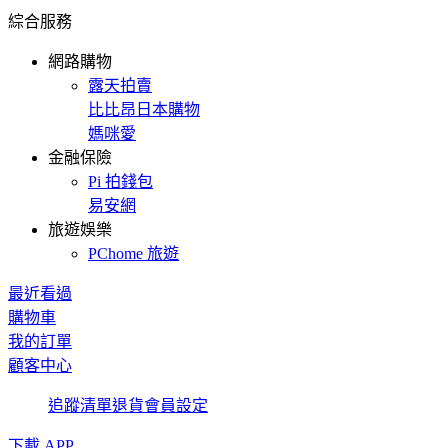
綜合服務
網路購物
露天拍賣
比比昂日本購物
媽咪愛
金融保險
Pi 拍錢包
易安網
旅遊娛樂
PChome 旅遊
最近看過
購物車
我的訂單
顧客中心
追蹤清單
退貨
會員設定
下載 APP