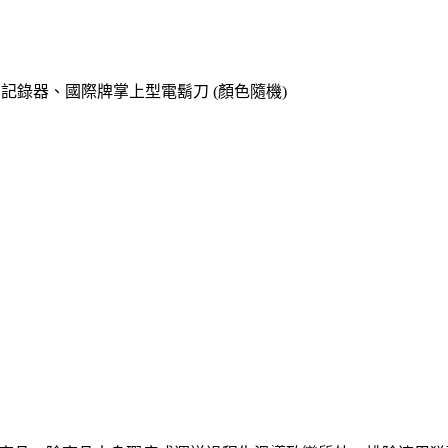
o專用記錄器、國際牌掌上型電鬍刀 (顏色隨機)