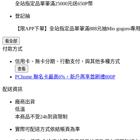
全站指定品單筆滿25000元送650P幣
登記抽
【限APP下單】全站指定品單筆滿888元抽Mio gogor
看全部
付款方式
信用卡、無卡分期、行動支付，與其他多種方式
查看
PChome 聯名卡最高6%，新戶再享首刷禮800P
配送資訊
廠商出貨
低溫
本商品不受24h到貨限制
實際可配送方式依結帳頁為準