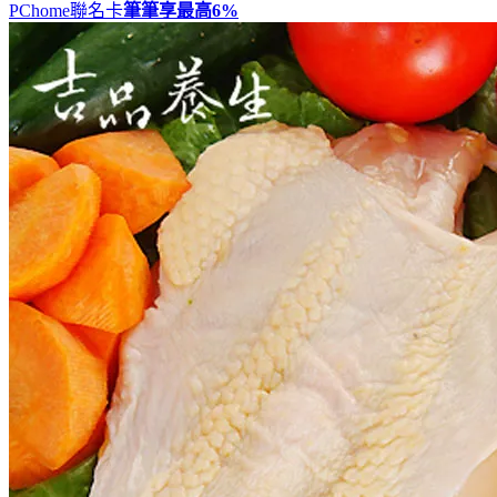
PChome聯名卡
筆筆享最高
6%