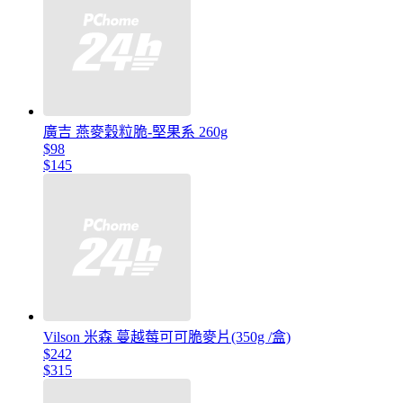
廣吉 燕麥穀粒脆-堅果系 260g
$98
$145
Vilson 米森 蔓越莓可可脆麥片(350g /盒)
$242
$315