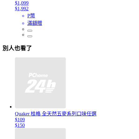
$1,099
$1,992
P幣
滿額贈
別人也看了
Quaker 桂格 全天然五麥系列口味任選
$109
$150