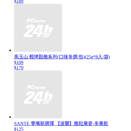
$189
馬玉山 輕烤穀脆系列(口味多選/包)(25g*8入/袋)
$109
$179
SANTE 零嘴新選擇 【波蘭】脆粒果麥-多果乾
$125