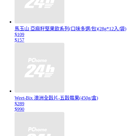
馬玉山 亞麻籽堅果飲系列(口味多選/包)(28g*12入/袋)
$109
$157
Weet-Bix 澳洲全穀片-五穀莓果(450g/盒)
$289
$990