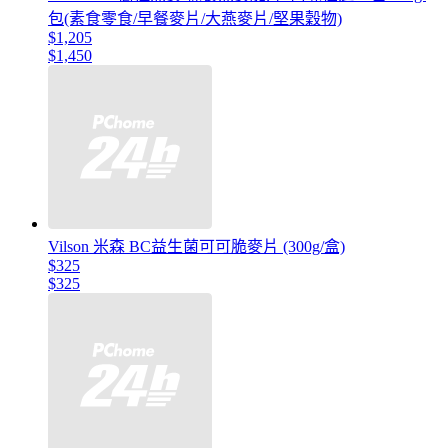
包(素食零食/早餐麥片/大燕麥片/堅果穀物)
$1,205
$1,450
Vilson 米森 BC益生菌可可脆麥片 (300g/盒)
$325
$325