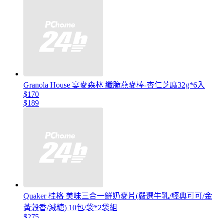
Granola House 宴麥森林 纖脆燕麥棒-杏仁芝麻32g*6入
$170
$189
Quaker 桂格 美味三合一鮮奶麥片(嚴選牛乳/經典可可/金
黃穀香/減糖) 10包/袋*2袋組
$275