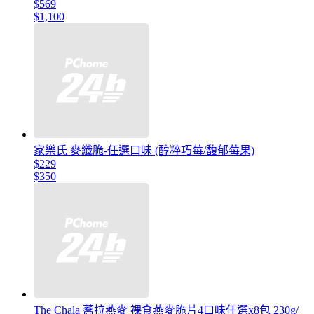
$569
$1,100
家樂氏 麥纖脆-任選口味 (醇粹巧莓/馥郁莓果)
$229
$350
The Chala 蕎拉燕麥 裸食燕麥脆片4口味任選x8包 230g/