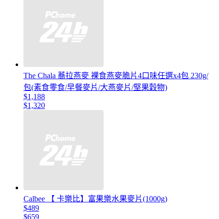
The Chala 蕎拉燕麥 裸食燕麥脆片4口味任選x4包 230g/
包(素食零食/早餐麥片/大燕麥片/堅果穀物)
$1,188
$1,320
Calbee 【 卡樂比】富果樂水果麥片(1000g)
$489
$659