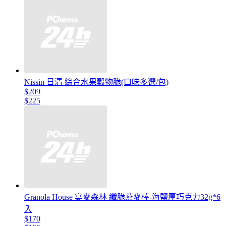
Nissin 日清 綜合水果穀物脆(口味多選/包)
$209
$225
Granola House 宴麥森林 纖脆燕麥棒-海鹽厚巧克力32g*6
入
$170