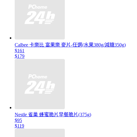
Calbee 卡樂比 富果樂 麥片-任選(水果380g/減糖350g)
$161
$179
Nestle 雀巢 蜂蜜脆片早餐脆片(375g)
$95
$119