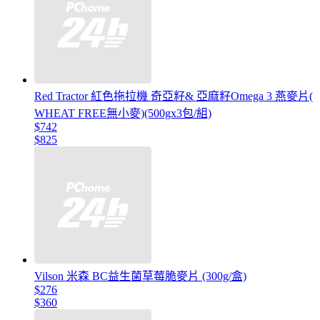
Red Tractor 紅色拖拉機 奇亞籽& 亞麻籽Omega 3 燕麥片(
WHEAT FREE無小麥)(500gx3包/組)
$742
$825
Vilson 米森 BC益生菌草莓脆麥片 (300g/盒)
$276
$360