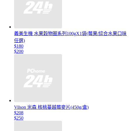
義美生機 水果穀物圈系列100gX1袋(莓果/綜合水果口味
任選)
$180
$200
Vilson 米森 核桃蔓越莓麥片(450g/盒)
$208
$250