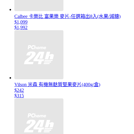
Calbee 卡樂比 富果樂 麥片-任選箱出8入(水果/減糖)
$1,099
$1,992
Vilson 米森 有機無麩質堅果麥片(400g/盒)
$242
$315