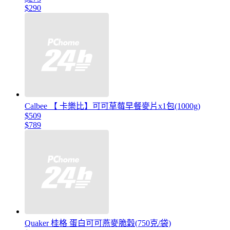
$290
Calbee 【 卡樂比】可可草莓早餐麥片x1包(1000g)
$509
$789
Quaker 桂格 蛋白可可燕麥脆穀(750克/袋)