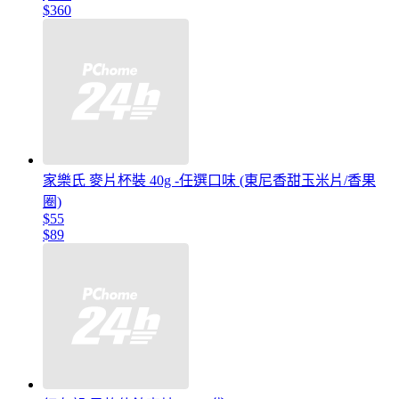
$360
家樂氏 麥片杯裝 40g -任選口味 (東尼香甜玉米片/香果
圈)
$55
$89