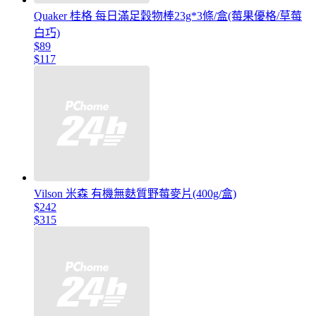
Quaker 桂格 每日滿足穀物棒23g*3條/盒(莓果優格/草莓
白巧)
$89
$117
Vilson 米森 有機無麩質野莓麥片(400g/盒)
$242
$315