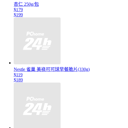
杏仁 250g/包
$179
$199
Nestle 雀巢 美祿可可球早餐脆片(330g)
$119
$189