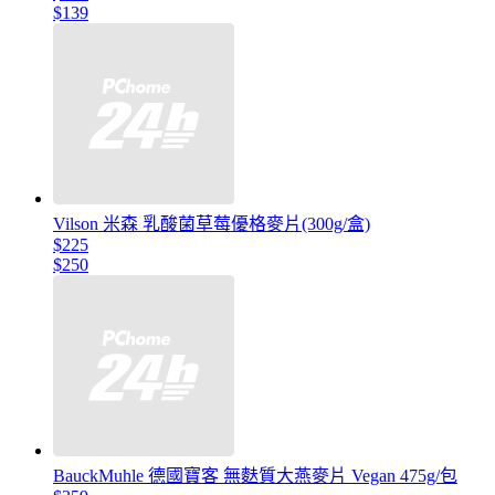
$139
Vilson 米森 乳酸菌草莓優格麥片(300g/盒)
$225
$250
BauckMuhle 德國寶客 無麩質大燕麥片 Vegan 475g/包