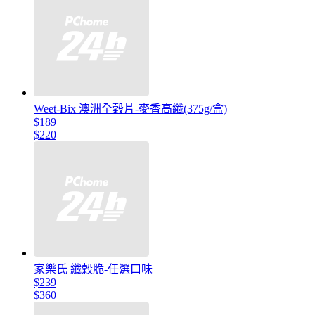
Weet-Bix 澳洲全穀片-麥香高纖(375g/盒)
$189
$220
家樂氏 纖穀脆-任選口味
$239
$360