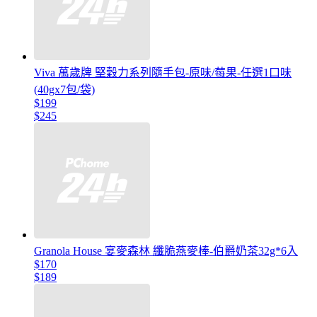
Viva 萬歲牌 堅穀力系列隨手包-原味/莓果-任選1口味
(40gx7包/袋)
$199
$245
Granola House 宴麥森林 纖脆燕麥棒-伯爵奶茶32g*6入
$170
$189