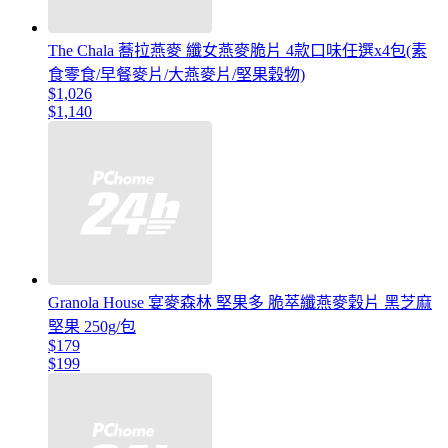
The Chala 蕎拉燕麥 纖女燕麥脆片 4款口味任選x4包(素
食零食/早餐麥片/大燕麥片/堅果穀物)
$1,026
$1,140
Granola House 宴麥森林 堅果多 脆萃纖燕麥穀片 黑芝麻
堅果 250g/包
$179
$199