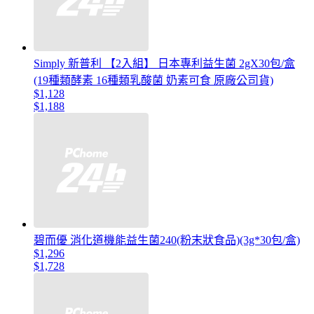
Simply 新普利 【2入組】 日本專利益生菌 2gX30包/盒
(19種類酵素 16種類乳酸菌 奶素可食 原廠公司貨)
$1,128
$1,188
碧而優 消化道機能益生菌240(粉末狀食品)(3g*30包/盒)
$1,296
$1,728