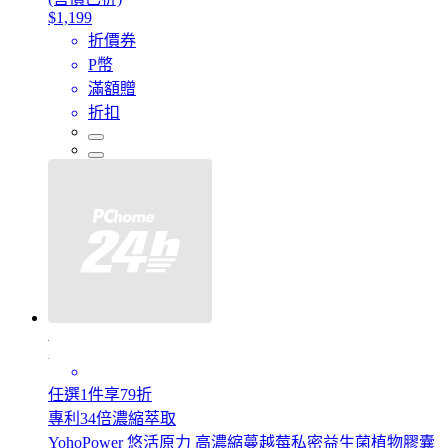
$1,199
折價券
P幣
滿額贈
折扣
任選1件享79折
專利34倍濃縮萃取
YohoPower 悠活原力 高濃縮蔓越莓私密益生菌植物膠囊