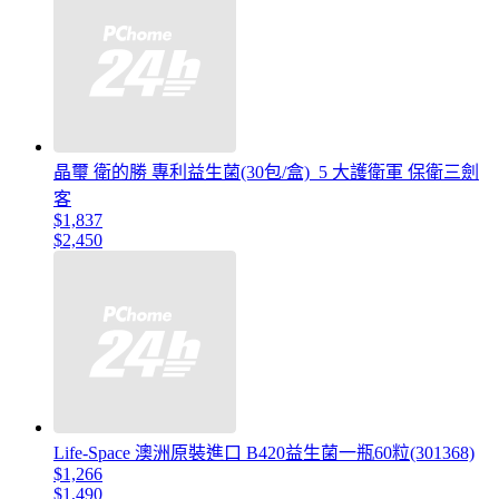
晶璽 衛的勝 專利益生菌(30包/盒)_5 大護衛軍 保衛三劍
客
$1,837
$2,450
Life-Space 澳洲原裝進口 B420益生菌一瓶60粒(301368)
$1,266
$1,490