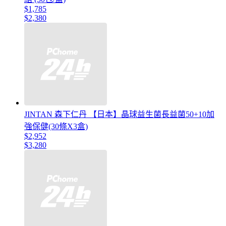
$1,785
$2,380
JINTAN 森下仁丹 【日本】晶球益生菌長益菌50+10加
強保健(30條X3盒)
$2,952
$3,280