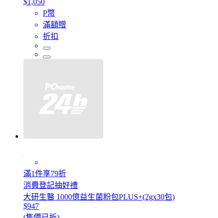
$1,050
P幣
滿額贈
折扣
滿1件享79折
消費登記抽好禮
大研生醫 1000億益生菌粉包PLUS+(2gx30包)
$947
(售價已折)