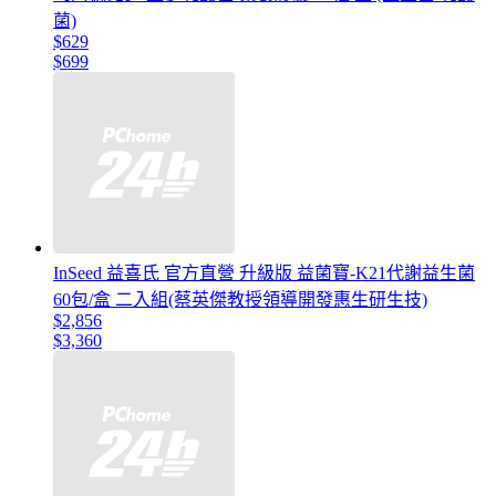
菌)
$629
$699
InSeed 益喜氏 官方直營 升級版 益菌寶-K21代謝益生菌
60包/盒 二入組(蔡英傑教授領導開發惠生研生技)
$2,856
$3,360