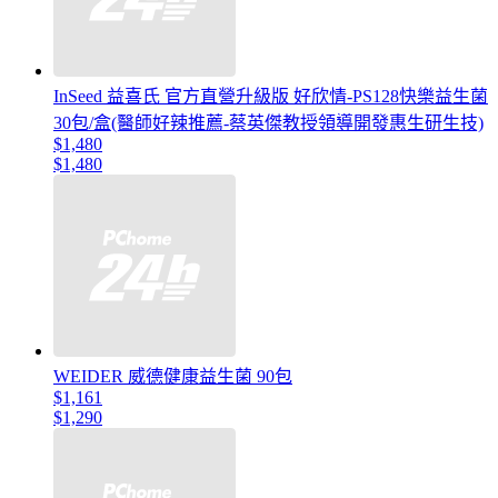
InSeed 益喜氏 官方直營升級版 好欣情-PS128快樂益生菌
30包/盒(醫師好辣推薦-蔡英傑教授領導開發惠生研生技)
$1,480
$1,480
WEIDER 威德健康益生菌 90包
$1,161
$1,290