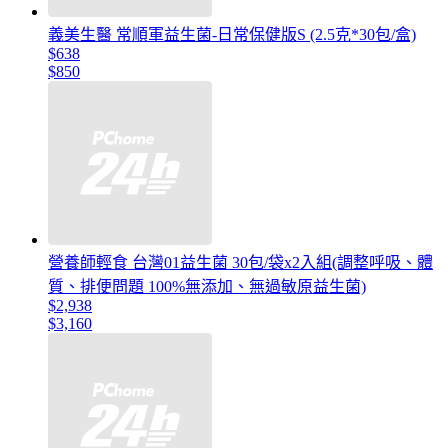
義美生醫 常順軍益生菌-日常保健版S (2.5克*30包/盒)
$638
$850
營養師輕食 台灣01益生菌 30包/袋x2入組(調整呼吸、體
質、排便問題 100%無添加、無過敏原益生菌)
$2,938
$3,160