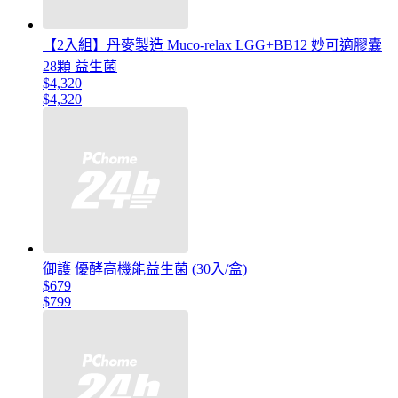
【2入組】丹麥製造 Muco-relax LGG+BB12 妙可適膠囊
28顆 益生菌
$4,320
$4,320
御護 優酵高機能益生菌 (30入/盒)
$679
$799