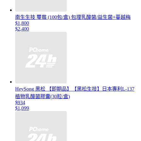
南生生技 璽莓 (100包/盒) 包埋乳酸菌/益生菌+蔓越梅
$1,800
$2,400
HeySong 黑松 【即期品】【黑松生技】日本專利L-137
植物乳酸菌膠囊(30粒/盒)
$934
$1,099