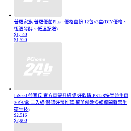
普羅家族 普羅優菌Plus+ 優格菌粉 12包×3盒(DIY優格、
恆溫發酵、低溫配送)
$1,140
$1,520
InSeed 益喜氏 官方直營升級版 好欣情-PS128快樂益生菌
30包/盒 二入組(醫師好辣推薦-蔡英傑教授領導開發惠生
研生技)
$2,516
$2,960