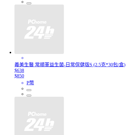
義美生醫 常順軍益生菌-日常保健版S (2.5克*30包/盒)
$638
$850
P幣