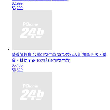
$2,999
$3,299
營養師輕食 台灣01益生菌 30包/袋x4入組(調整呼吸、體
質、排便問題 100%無添加益生菌)
$5,436
$6,320