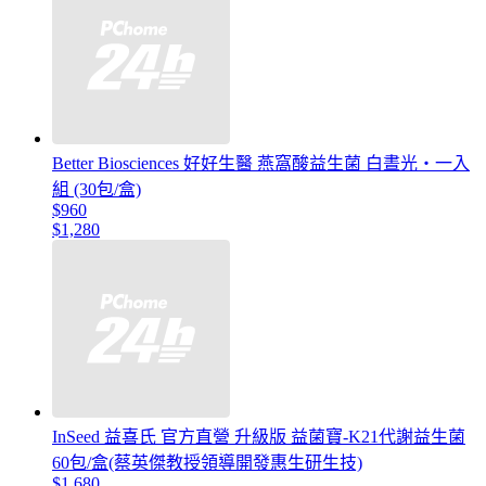
Better Biosciences 好好生醫 燕窩酸益生菌 白晝光・一入
組 (30包/盒)
$960
$1,280
InSeed 益喜氏 官方直營 升級版 益菌寶-K21代謝益生菌
60包/盒(蔡英傑教授領導開發惠生研生技)
$1,680