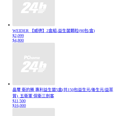
WEIDER 【威德】2盒組-益生菌顆粒(90包/盒)
$2,099
$4,800
晶璽 衛的勝 專利益生菌5盒(共150包益生元/後生元/益萃
質)_五衛軍 保衛三劍客
$11,500
$16,000