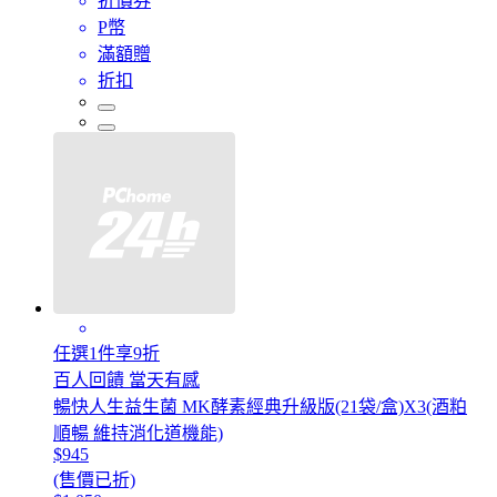
折價券
P幣
滿額贈
折扣
任選1件享9折
百人回饋 當天有感
暢快人生益生菌 MK酵素經典升級版(21袋/盒)X3(酒粕
順暢 維持消化道機能)
$945
(售價已折)