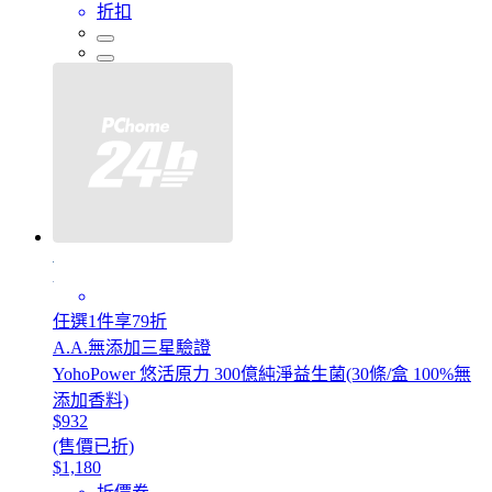
折扣
任選1件享79折
A.A.無添加三星驗證
YohoPower 悠活原力 300億純淨益生菌(30條/盒 100%無
添加香料)
$932
(售價已折)
$1,180