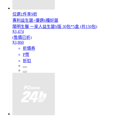
任選1件享9折
專利益生菌+優選6種好菌
陽明生醫 一家人益生菌S版 30包*5盒 (共150包)
$3,474
(售價已折)
$3,860
折價券
P幣
折扣