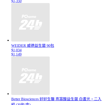
$1,350
WEIDER 威德益生菌 90包
$1,034
$1,149
Better Biosciences 好好生醫 燕窩酸益生菌 白晝光・二入
組 (30包/盒)