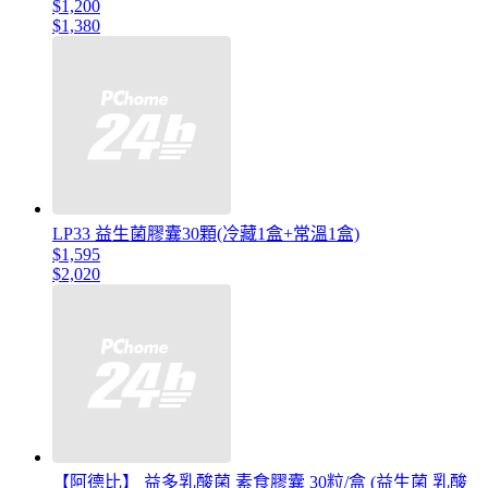
$1,200
$1,380
LP33 益生菌膠囊30顆(冷藏1盒+常溫1盒)
$1,595
$2,020
【阿德比】 益多乳酸菌 素食膠囊 30粒/盒 (益生菌 乳酸