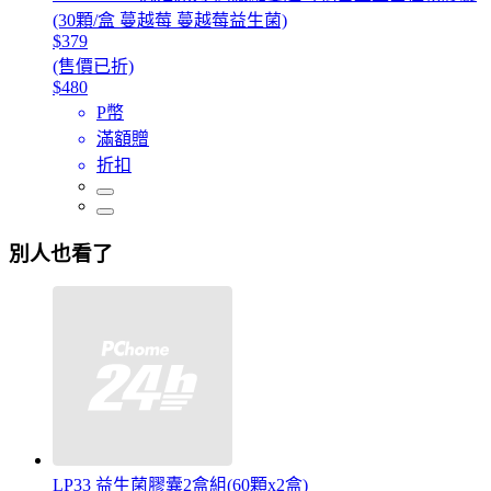
(30顆/盒 蔓越莓 蔓越莓益生菌)
$379
(售價已折)
$480
P幣
滿額贈
折扣
別人也看了
LP33 益生菌膠囊2盒組(60顆x2盒)