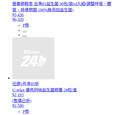
營養師輕食 台灣01益生菌 30包/袋x4入組(調整呼吸、體
質、排便問題 100%無添加益生菌)
$5,436
$6,320
P幣
任選1件享85折
U-relax 優芮珂絲益生菌膠囊 28粒/盒
$2,193
(售價已折)
$2,580
P幣