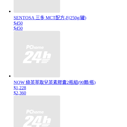
SENTOSA 三多 MCT配方-F(250g/罐)
$450
$450
NOW 綠茶萃取兒茶素膠囊2瓶組(90顆/瓶)
$1,228
$2,360