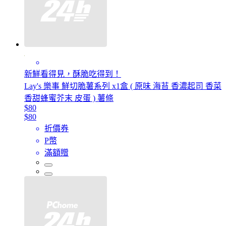
新鮮看得見，酥脆吃得到！
Lay's 樂事 鮮切脆薯系列 x1盒 ( 原味 海苔 香濃起司 香菜
香甜蜂蜜芥末 皮蛋 ) 薯條
$80
$80
折價券
P幣
滿額贈