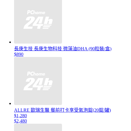
長庚生技 長庚生物科技 微藻油DHA (90粒裝/盒)
$890
ALLRE 歐瑞生醫 餐前打卡享受氣泡錠(20錠/罐)
$1,280
$2,480