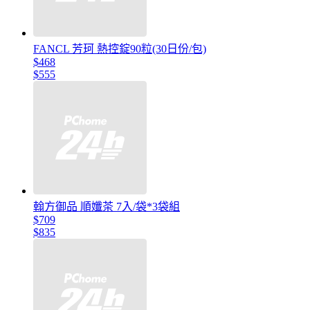
FANCL 芳珂 熱控錠90粒(30日份/包)
$468
$555
翰方御品 順孅茶 7入/袋*3袋組
$709
$835