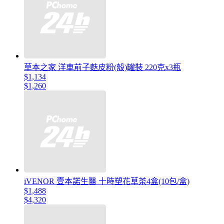
草本之家 洋車前子麩皮粉(殼)罐裝 220克x3瓶
$1,134
$1,260
iVENOR 壹本諾生醫 十時塑花草茶4盒(10包/盒)
$1,488
$4,320