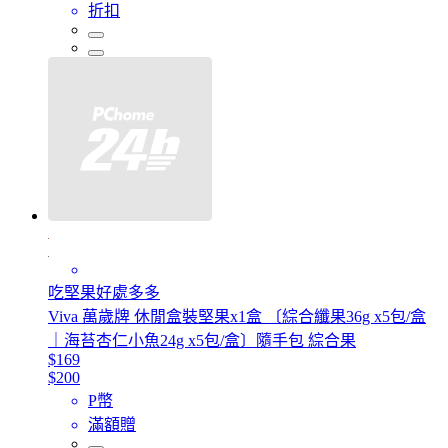
折扣
吃堅果好處多多
Viva 萬歲牌 休閒盒裝堅果x1盒 〔綜合纖果36g x5包/盒
｜海苔杏仁小魚24g x5包/盒〕隨手包 綜合果
$169
$200
P幣
滿額贈