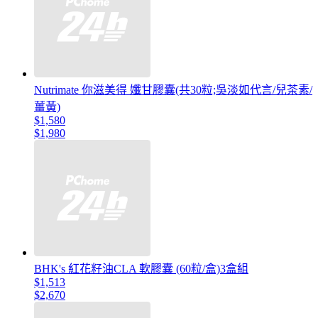
Nutrimate 你滋美得 孅甘膠囊(共30粒;吳淡如代言/兒茶素/
薑黃)
$1,580
$1,980
BHK's 紅花籽油CLA 軟膠囊 (60粒/盒)3盒組
$1,513
$2,670