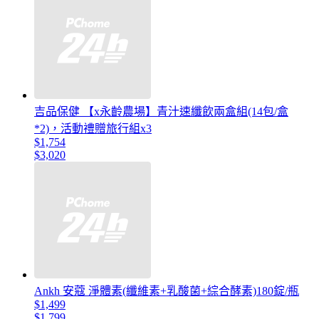
吉品保健 【x永齡農場】青汁速纖飲兩盒組(14包/盒
*2)，活動禮贈旅行組x3
$1,754
$3,020
Ankh 安蔻 淨體素(纖維素+乳酸菌+綜合酵素)180錠/瓶
$1,499
$1,799