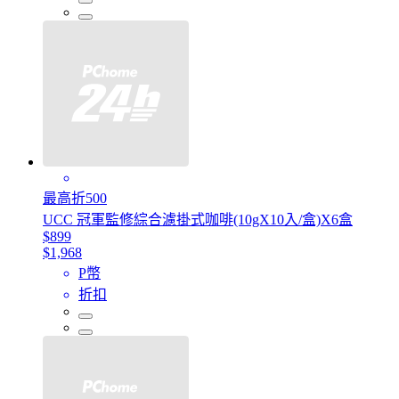
最高折500
UCC 冠軍監修綜合濾掛式咖啡(10gX10入/盒)X6盒
$899
$1,968
P幣
折扣