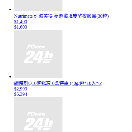
Nutrimate 你滋美得 夢遊孅境雙酵夜膠囊(30粒)
$1,490
$1,600
纖時刻Q10飽暢凍-6盒特惠 (40g/包*10入*6)
$2,999
$5,394