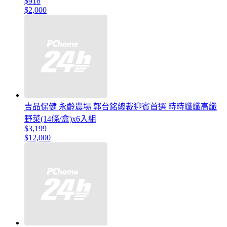
$918
$2,000
吉品保健 永齡農場 郭台銘總裁迎賓首選 時時纖纖高纖
野菜(14條/盒)x6入組
$3,199
$12,000