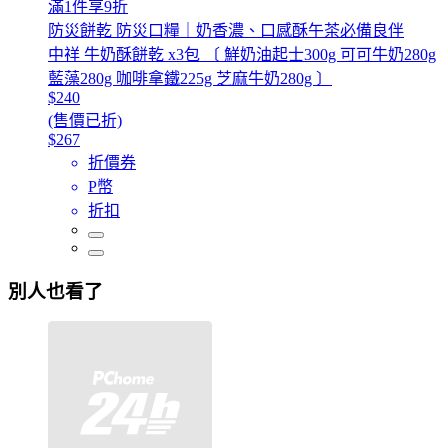
滿1件享9折
防災餅乾 防災口糧｜奶香濃、口感酥午茶必備良伴
中祥 牛奶酥餅乾 x3包 〔 鮮奶油起士300g 可可牛奶280g
藍藻280g 咖啡拿鐵225g 芝麻牛奶280g 〕
$240
(售價已折)
$267
折價券
P幣
折扣
別人也看了