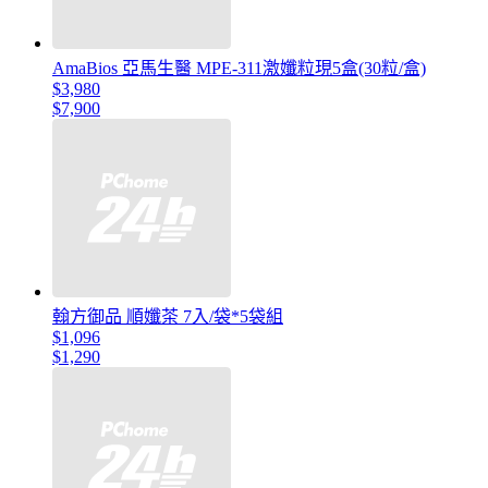
AmaBios 亞馬生醫 MPE-311激孅粒現5盒(30粒/盒)
$3,980
$7,900
翰方御品 順孅茶 7入/袋*5袋組
$1,096
$1,290