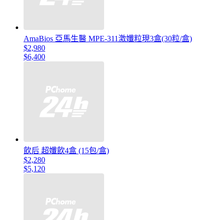
AmaBios 亞馬生醫 MPE-311激孅粒現3盒(30粒/盒)
$2,980
$6,400
飲后 超孅飲4盒 (15包/盒)
$2,280
$5,120