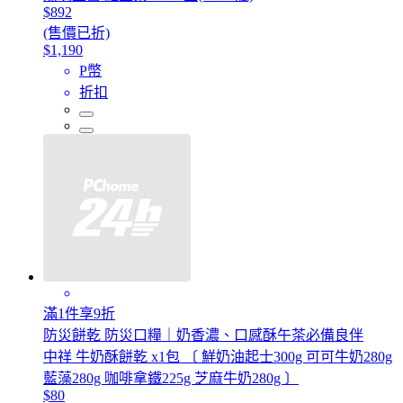
$892
(售價已折)
$1,190
P幣
折扣
滿1件享9折
防災餅乾 防災口糧｜奶香濃、口感酥午茶必備良伴
中祥 牛奶酥餅乾 x1包 〔 鮮奶油起士300g 可可牛奶280g
藍藻280g 咖啡拿鐵225g 芝麻牛奶280g 〕
$80