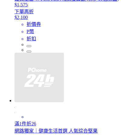
$1,575
下單再折
$2,100
折價券
P幣
折扣
滿1件折26
網路獨家｜健康生活首選 人氣綜合堅果