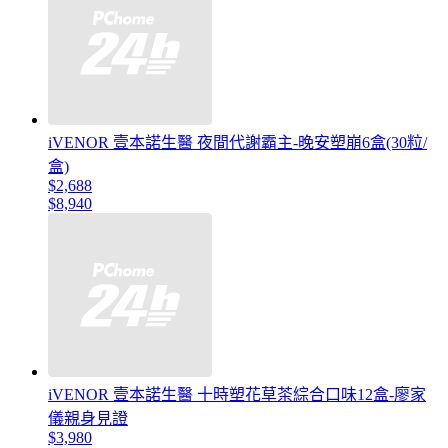
iVENOR 壹本諾生醫 夜間代謝霸主-晚安塑崩6盒(30粒/
盒)
$2,688
$8,940
iVENOR 壹本諾生醫 十時塑花草茶綜合口味12盒-廖家
儀親身見證
$3,980