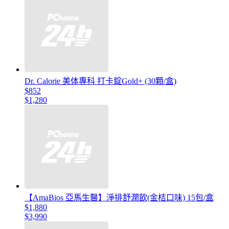
Dr. Calorie 美体專科 打卡錠Gold+ (30顆/盒)
$852
$1,280
【AmaBios 亞馬生醫】淨排舒潤飲(金桔口味) 15包/盒
$1,880
$3,990