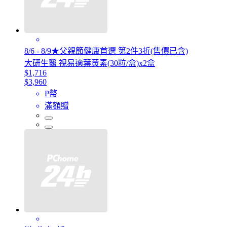
8/6 - 8/9★父親節健康首選 第2件3折(售價已含)
大研生醫 視易適葉黃素(30粒/盒)x2盒
$1,716
$3,960
P幣
滿額贈