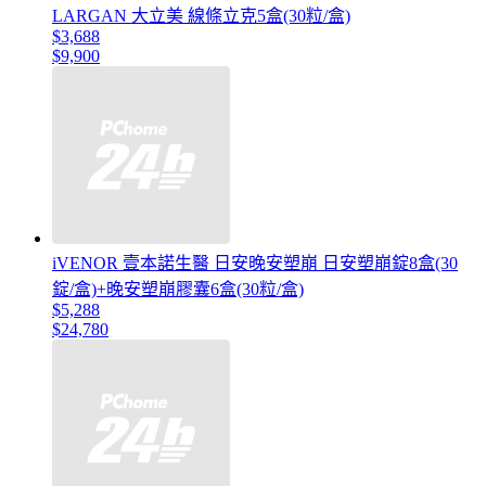
LARGAN 大立美 線條立克5盒(30粒/盒)
$3,688
$9,900
iVENOR 壹本諾生醫 日安晚安塑崩 日安塑崩錠8盒(30
錠/盒)+晚安塑崩膠囊6盒(30粒/盒)
$5,288
$24,780