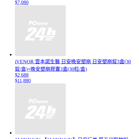
$7,080
iVENOR 壹本諾生醫 日安晚安塑崩 日安塑崩錠3盒(30
錠/盒)+晚安塑崩膠囊3盒(30粒/盒)
$2,688
$11,880