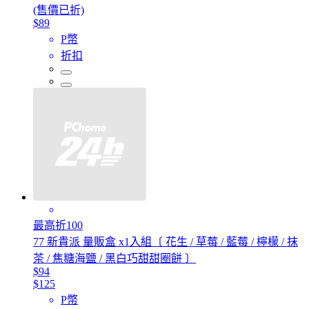
(售價已折)
$89
P幣
折扣
最高折100
77 新貴派 量販盒 x1入組〔 花生 / 草莓 / 藍莓 / 檸檬 / 抹
茶 / 焦糖海鹽 / 黑白巧甜甜圈餅 〕
$94
$125
P幣