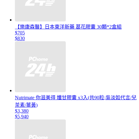
【樂康森醫】日本東洋新藥 葛花膠囊 30顆*2盒組
$705
$830
Nutrimate 你滋美得 孅甘膠囊 x3入(共90粒;吳淡如代言/兒
茶素/薑黃)
$3,380
$5,940