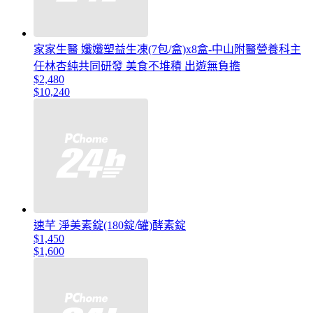
家家生醫 孅孅塑益生凍(7包/盒)x8盒-中山附醫營養科主
任林杏純共同研發 美食不堆積 出遊無負擔
$2,480
$10,240
速芊 淨美素錠(180錠/罐)酵素錠
$1,450
$1,600