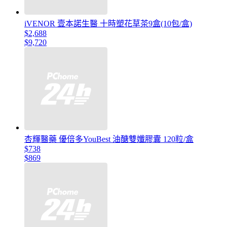
iVENOR 壹本諾生醫 十時塑花草茶9盒(10包/盒)
$2,688
$9,720
杏輝醫藥 優倍多YouBest 油醣雙孅膠囊 120粒/盒
$738
$869