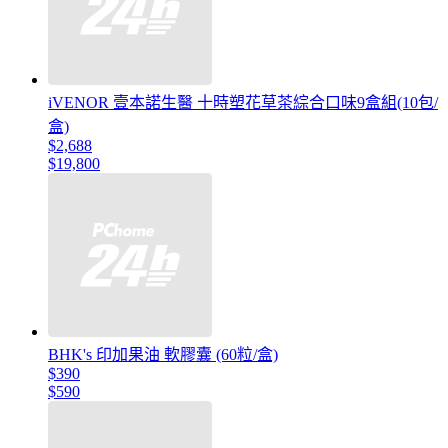
iVENOR 壹本諾生醫 十時塑花草茶綜合口味9盒組(10包/
盒)
$2,688
$19,800
BHK's 印加果油 軟膠囊 (60粒/盒)
$390
$590