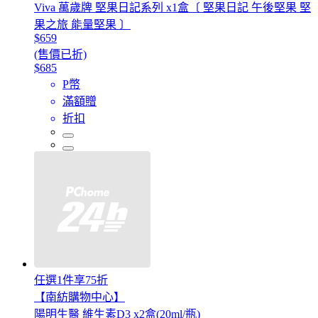
Viva 萬歲牌 堅果日記系列 x1盒〔 堅果日記 午後堅果 堅
果之旅 能量堅果 〕
$659
(售價已折)
$685
P幣
滿額贈
折扣
任選1件享75折
【南紡購物中心】
陽明生醫 維生素D3 x2盒(20ml/瓶)