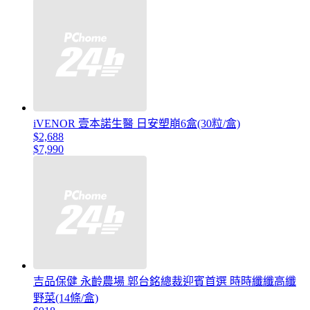
iVENOR 壹本諾生醫 日安塑崩6盒(30粒/盒)
$2,688
$7,990
吉品保健 永齡農場 郭台銘總裁迎賓首選 時時纖纖高纖
野菜(14條/盒)