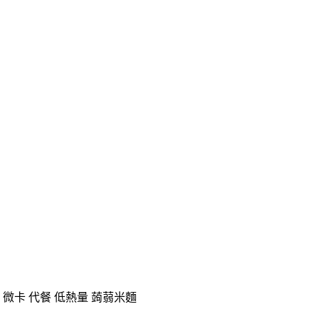
卡 微卡 代餐 低熱量 蒟蒻米麵