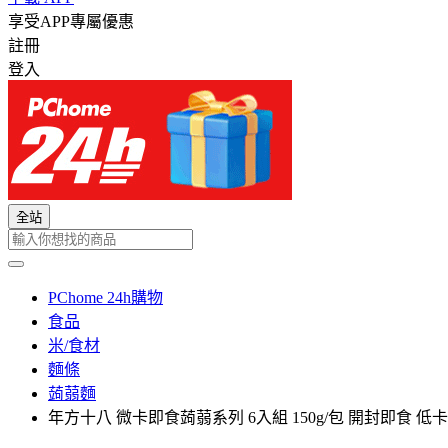
享受APP專屬優惠
註冊
登入
全站
PChome 24h購物
食品
米/食材
麵條
蒟蒻麵
年方十八 微卡即食蒟蒻系列 6入組 150g/包 開封即食 低