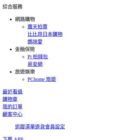
綜合服務
網路購物
露天拍賣
比比昂日本購物
媽咪愛
金融保險
Pi 拍錢包
易安網
旅遊娛樂
PChome 旅遊
最近看過
購物車
我的訂單
顧客中心
追蹤清單
退貨
會員設定
下載 APP