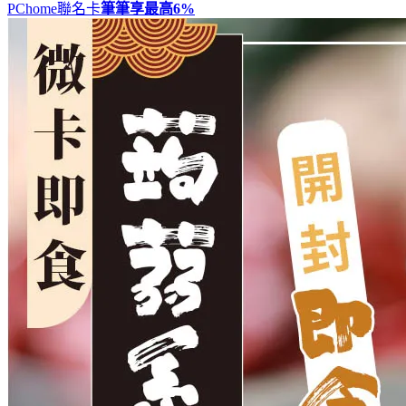
PChome聯名卡
筆筆享最高
6%