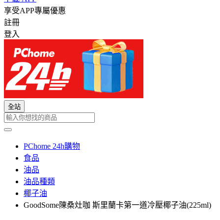
享受APP專屬優惠
註冊
登入
全站
PChome 24h購物
食品
油品
油品種類
椰子油
GoodSome陳桑灶咖 斯里蘭卡第一道冷壓椰子油(225ml)