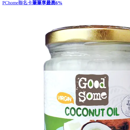
PChome聯名卡
筆筆享最高
6%