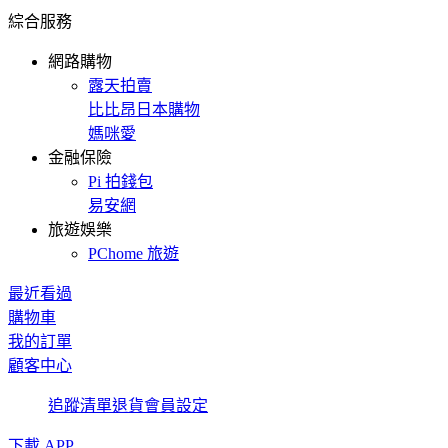
綜合服務
網路購物
露天拍賣
比比昂日本購物
媽咪愛
金融保險
Pi 拍錢包
易安網
旅遊娛樂
PChome 旅遊
最近看過
購物車
我的訂單
顧客中心
追蹤清單
退貨
會員設定
下載 APP