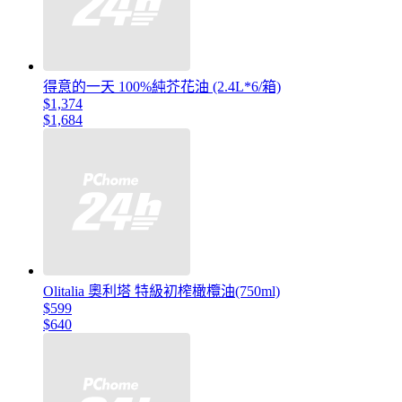
得意的一天 100%純芥花油 (2.4L*6/箱)
$1,374
$1,684
Olitalia 奧利塔 特級初榨橄欖油(750ml)
$599
$640