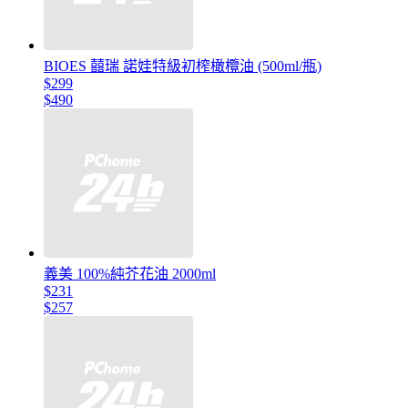
BIOES 囍瑞 諾娃特級初榨橄欖油 (500ml/瓶)
$299
$490
義美 100%純芥花油 2000ml
$231
$257