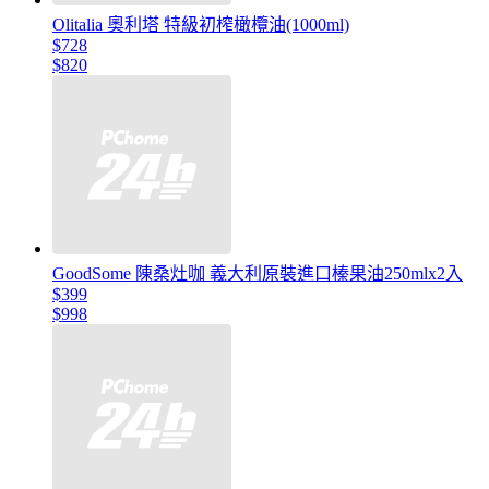
Olitalia 奧利塔 特級初榨橄欖油(1000ml)
$728
$820
GoodSome 陳桑灶咖 義大利原裝進口榛果油250mlx2入
$399
$998