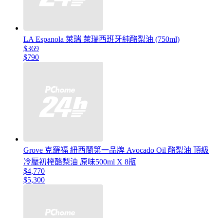
LA Espanola 萊瑞 萊瑞西班牙純酪梨油 (750ml)
$369
$790
Grove 克羅福 紐西蘭第一品牌 Avocado Oil 酪梨油 頂級
冷壓初榨酪梨油 原味500ml X 8瓶
$4,770
$5,300