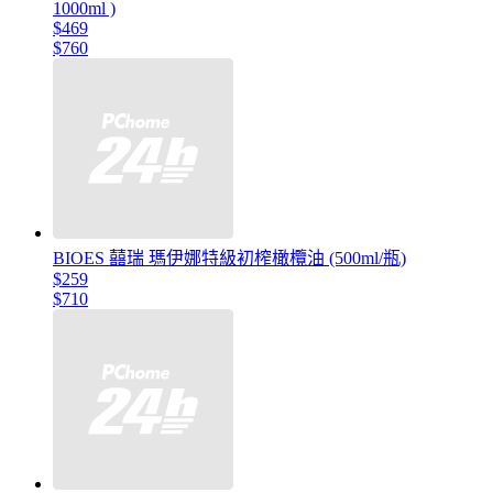
1000ml )
$469
$760
BIOES 囍瑞 瑪伊娜特級初榨橄欖油 (500ml/瓶)
$259
$710