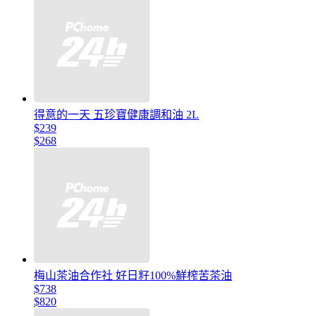
得意的一天 五珍寶健康調和油 2L
$239
$268
梅山茶油合作社 好日籽100%鮮榨苦茶油
$738
$820