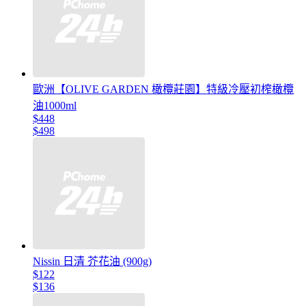
歐洲【OLIVE GARDEN 橄欖莊園】特級冷壓初榨橄欖
油1000ml
$448
$498
Nissin 日清 芥花油 (900g)
$122
$136