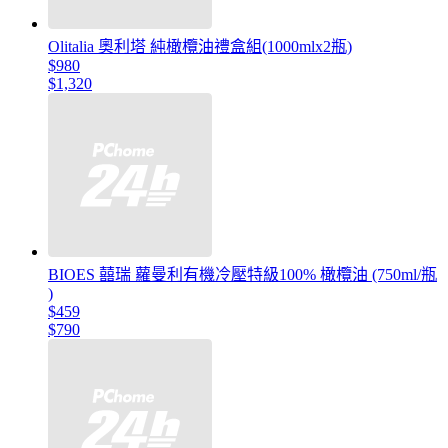
Olitalia 奧利塔 純橄欖油禮盒組(1000mlx2瓶)
$980
$1,320
BIOES 囍瑞 蘿曼利有機冷壓特級100% 橄欖油 (750ml/瓶
)
$459
$790