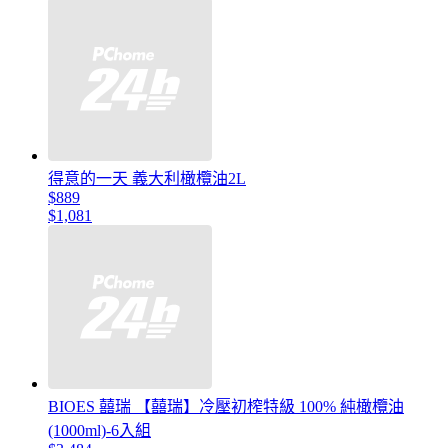
得意的一天 義大利橄欖油2L
$889
$1,081
BIOES 囍瑞 【囍瑞】冷壓初榨特級 100% 純橄欖油
(1000ml)-6入組