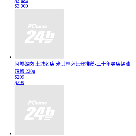
$3,484
$3,900
阿城鵝肉 土城名店 米其林必比登推薦-三十年老店鵝油
辣椒 220g
$209
$299