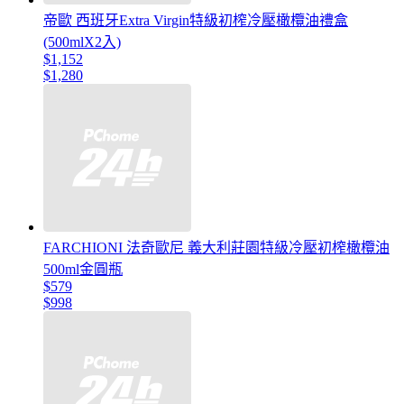
帝歐 西班牙Extra Virgin特級初榨冷壓橄欖油禮盒
(500mlX2入)
$1,152
$1,280
FARCHIONI 法奇歐尼 義大利莊園特級冷壓初榨橄欖油
500ml金圓瓶
$579
$998