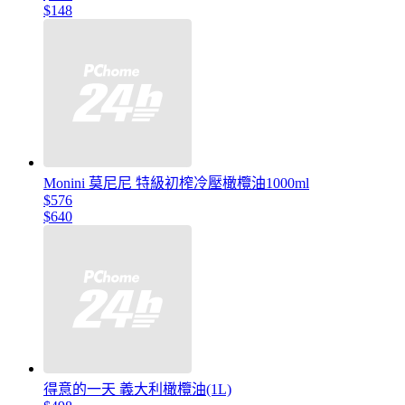
$148
Monini 莫尼尼 特級初榨冷壓橄欖油1000ml
$576
$640
得意的一天 義大利橄欖油(1L)