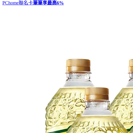
PChome聯名卡
筆筆享最高
6%