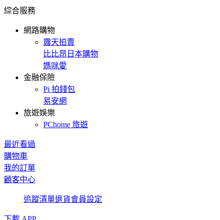
綜合服務
網路購物
露天拍賣
比比昂日本購物
媽咪愛
金融保險
Pi 拍錢包
易安網
旅遊娛樂
PChome 旅遊
最近看過
購物車
我的訂單
顧客中心
追蹤清單
退貨
會員設定
下載 APP