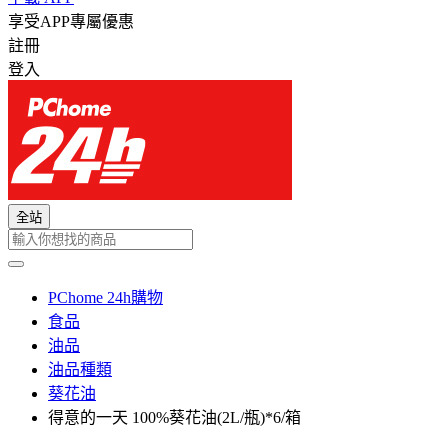
享受APP專屬優惠
註冊
登入
全站
PChome 24h購物
食品
油品
油品種類
葵花油
得意的一天 100%葵花油(2L/瓶)*6/箱