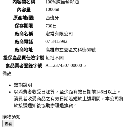
內容物名稱
100%純葡萄籽油
1000ml
內容量
原產地(國)
西班牙
保存期限
730
日
廠商名稱
宏常有限公司
07-3413992
廠商電話
廠商地址
高雄市左營區文科街80號
投保產品責任險字號
每批不同
A112374307-00000-5
食品業者登錄字號
備註
效期說明
以消費者收受日起算，至少距有效日期前
146
日以上。
消費者收受商品之有效日期若短於上述期間，本公司將
於接獲通知後協助辦理退換貨。
購物須知
查看