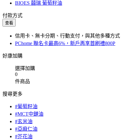
BIOES 囍瑞 葡萄籽油
付款方式
查看
信用卡、無卡分期、行動支付，與其他多種方式
PChome 聯名卡最高6%，新戶再享首刷禮800P
好康加購
選擇加購
0
件商品
搜尋更多
#葡萄籽油
#MCT中鏈油
#玄米油
#亞麻仁油
#芥花油