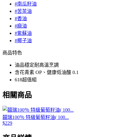
#南瓜籽油
#苦茶油
#香油
#麻油
#紫蘇油
#椰子油
商品特色
油品穩定耐高溫烹調
含花青素 OP、健康低油酸 0.1
618超值組
相關商品
囍瑞100％ 特級葡萄籽油( 100...
$229