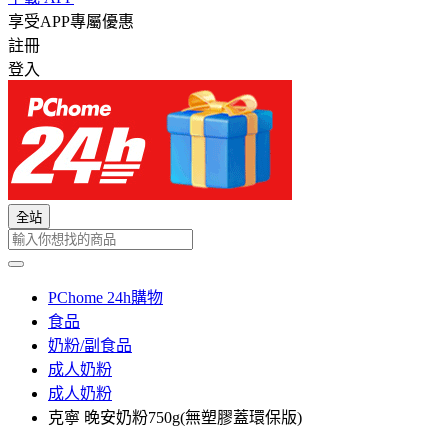
享受APP專屬優惠
註冊
登入
全站
PChome 24h購物
食品
奶粉/副食品
成人奶粉
成人奶粉
克寧 晚安奶粉750g(無塑膠蓋環保版)