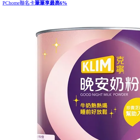
PChome聯名卡
筆筆享最高
6%