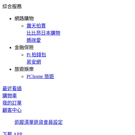
綜合服務
網路購物
露天拍賣
比比昂日本購物
媽咪愛
金融保險
Pi 拍錢包
易安網
旅遊娛樂
PChome 旅遊
最近看過
購物車
我的訂單
顧客中心
追蹤清單
退貨
會員設定
下載 APP