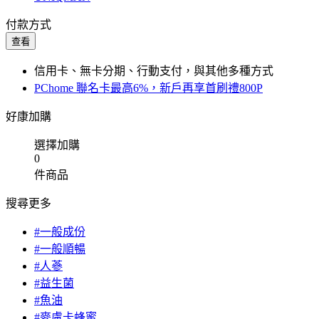
付款方式
查看
信用卡、無卡分期、行動支付，與其他多種方式
PChome 聯名卡最高6%，新戶再享首刷禮800P
好康加購
選擇加購
0
件商品
搜尋更多
#一般成份
#一般順暢
#人蔘
#益生菌
#魚油
#麥盧卡蜂蜜