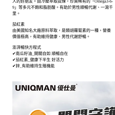
人的好朋友。由冷壓萃取提煉，珍貴稀有的「Omega3-6-
9」等多元不飽和脂肪酸。有助於男性順暢代謝、一瀉千
里。
茄紅素
由美國知名大廠原料萃取，是類胡蘿蔔素的一種，營養
價值極高，有助維持健康、男性代謝舒暢。
澎湃暢快方程式
✔南瓜籽油_開關自如 順暢自在
✔茄紅素_健康下半生 好活力
✔鋅_有助維持生殖機能