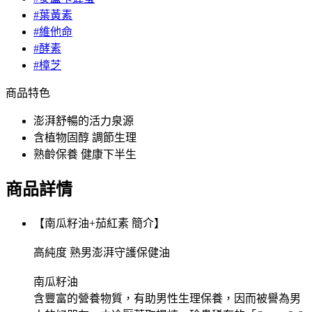
#葉黃素
#維他命
#酵素
#樟芝
商品特色
澎湃舒暢的活力泉源
含植物固醇 調節生理
熟齡保養 健康下半生
商品詳情
【南瓜籽油+茄紅素 簡介】
高純度 熟男澎湃守護保健油
南瓜籽油
含豐富的營養物質，有助男性生理保養，因而被譽為男