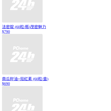
法密錠 (60粒/瓶)茂密魅力
$790
南瓜籽油+茄紅素 (60粒/盒)
$690