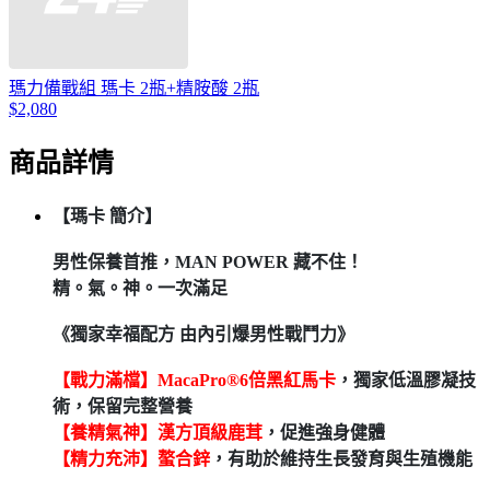
瑪力備戰組 瑪卡 2瓶+精胺酸 2瓶
$2,080
商品詳情
【瑪卡 簡介】
男性保養首推，MAN POWER 藏不住！
精。氣。神。一次滿足
《獨家幸福配方 由內引爆男性戰鬥力》
【戰力滿檔】MacaPro®6倍黑紅馬卡
，獨家低溫膠凝技
術，保留完整營養
【養精氣神】漢方頂級鹿茸
，促進強身健體
【精力充沛】螯合鋅
，有助於維持生長發育與生殖機能