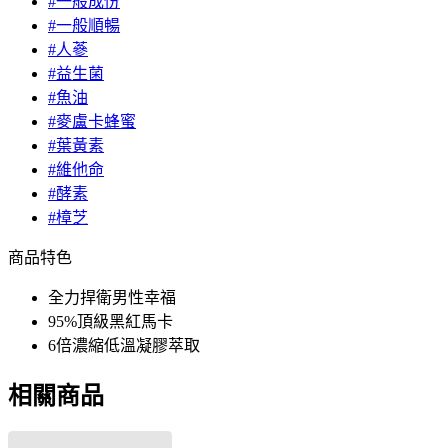
#一般成份
#一般順暢
#人蔘
#益生菌
#魚油
#麥盧卡蜂蜜
#葉黃素
#維他命
#酵素
#樟芝
商品特色
全力捍衛男性幸福
95%頂級黑紅馬卡
6倍濃縮低溫凝膠萃取
相關商品