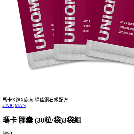
馬卡X鋅X鹿茸 絕佳鑽石級配方
UNIQMAN
瑪卡 膠囊 (30粒/袋)3袋組
$890