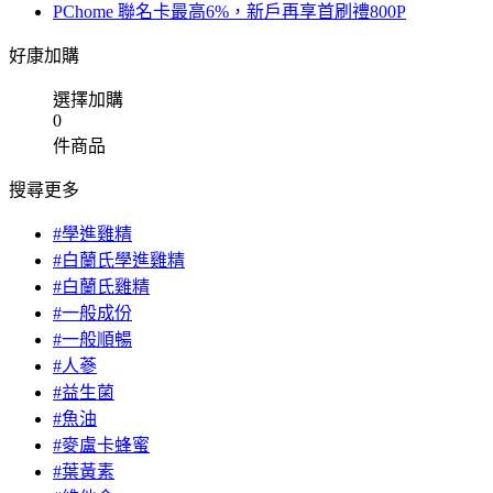
PChome 聯名卡最高6%，新戶再享首刷禮800P
好康加購
選擇加購
0
件商品
搜尋更多
#學進雞精
#白蘭氏學進雞精
#白蘭氏雞精
#一般成份
#一般順暢
#人蔘
#益生菌
#魚油
#麥盧卡蜂蜜
#葉黃素