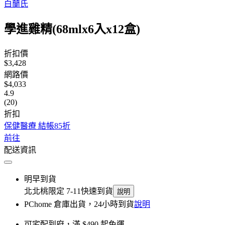
白蘭氏
學進雞精(68mlx6入x12盒)
折扣價
$3,428
網路價
$4,033
4.9
(20)
折扣
保健醫療 結帳85折
前往
配送資訊
明早到貨
北北桃限定 7-11快速到貨
說明
PChome 倉庫出貨，24小時到貨
說明
可宅配到府，滿 $490 起免運