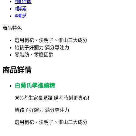
#維他命
#酵素
#樟芝
商品特色
選用枸杞、決明子、淮山三大成分
給孩子好體力 滿分專注力
零脂肪、零膽固醇
商品詳情
白蘭氏學進鷄精
96%
考生家長見證
備考時刻更專心
!
給孩子好體力
滿分專注力
選用枸杞、決明子、淮山三大成分