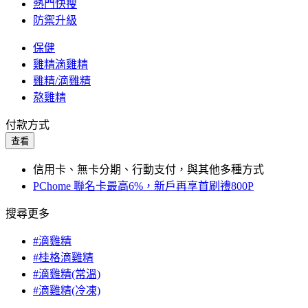
熱門快搜
防禦升級
保健
雞精滴雞精
雞精/滴雞精
熬雞精
付款方式
查看
信用卡、無卡分期、行動支付，與其他多種方式
PChome 聯名卡最高6%，新戶再享首刷禮800P
搜尋更多
#滴雞精
#桂格滴雞精
#滴雞精(常溫)
#滴雞精(冷凍)