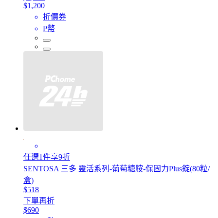
$1,200
折價券
P幣
任選1件享9折
SENTOSA 三多 靈活系列-葡萄糖胺-保固力Plus錠(80粒/
盒)
$518
下單再折
$690