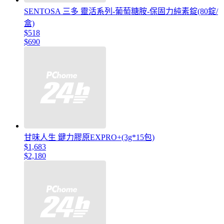
SENTOSA 三多 靈活系列-葡萄糖胺-保固力純素錠(80錠/
盒)
$518
$690
甘味人生 鍵力膠原EXPRO+(3g*15包)
$1,683
$2,180