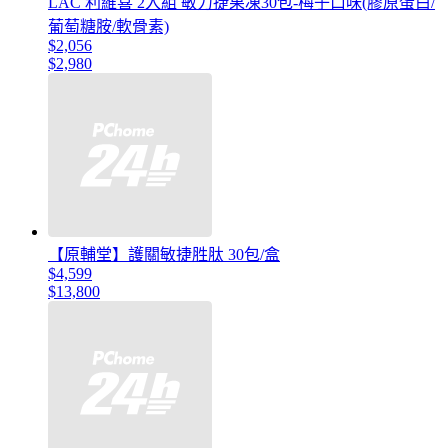
LAC 利維喜 2入組 敏力捷果凍30包-梅子口味(膠原蛋白/
葡萄糖胺/軟骨素)
$2,056
$2,980
【原輔堂】護關敏捷胜肽 30包/盒
$4,599
$13,800