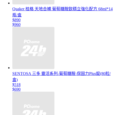
Quaker 桂格 天地合補 葡萄糖胺飲穩立強化配方 68ml*14
瓶/盒
$890
$960
SENTOSA 三多 靈活系列-葡萄糖胺-保固力Plus錠(80粒/
盒)
$518
$690