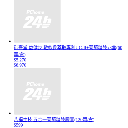
御熹堂 益健步 雞軟骨萃取專利UC-II+葡萄糖胺x3盒(60
顆/盒)
$5,270
$8,970
八福生技 五合一葡萄糖胺膠囊(120顆/盒)
$599