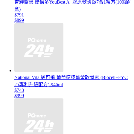
杏輝醫藥 優倍多YouBest A+膠原軟骨錠7合1複方(100錠/
盒)
$791
$899
National Vita 顧可飛 葡萄糖胺薑黃軟骨素 (Biocell+FYC
25專利升級配方)-946ml
$743
$999