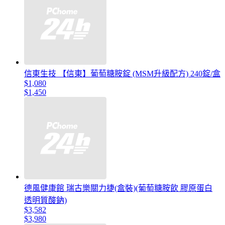
信東生技 【信東】葡萄糖胺錠 (MSM升級配方) 240錠/盒
$1,080
$1,450
德風健康館 瑞古樂關力捷(盒裝)(葡萄糖胺飲 膠原蛋白
透明質酸鈉)
$3,582
$3,980