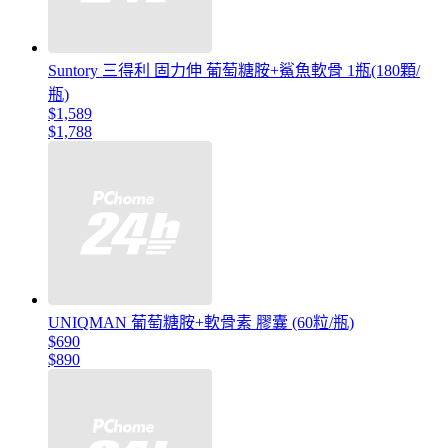
Suntory 三得利 固力伸 葡萄糖胺+鯊魚軟骨 1瓶(180顆/
瓶)
$1,589
$1,788
UNIQMAN 葡萄糖胺+軟骨素 膠囊 (60粒/瓶)
$690
$890