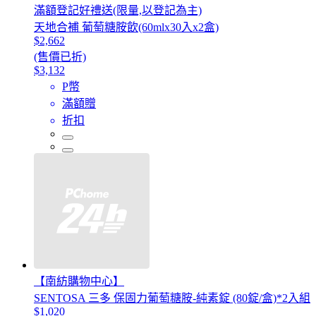
滿額登記好禮送(限量,以登記為主)
天地合補 葡萄糖胺飲(60mlx30入x2盒)
$2,662
(售價已折)
$3,132
P幣
滿額贈
折扣
【南紡購物中心】
SENTOSA 三多 保固力葡萄糖胺-純素錠 (80錠/盒)*2入組
$1,020