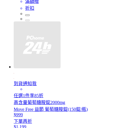
滿額贈
折扣
到貨通知我
任選1件享85折
高含量葡萄糖胺錠2000mg
Move Free 益節 葡萄糖胺錠(150錠/瓶)
$999
下單再折
$1,199