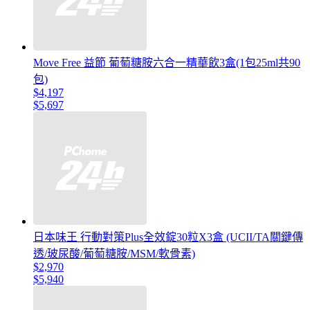
Move Free 益節 葡萄糖胺六合一精華飲3盒(1包25ml共90
包)
$4,197
$5,697
日本味王 行動對策Plus全效錠30粒X3盒 (UCII/TA關鍵傳
透/玻尿酸/葡萄糖胺/MSM/軟骨素)
$2,970
$5,940