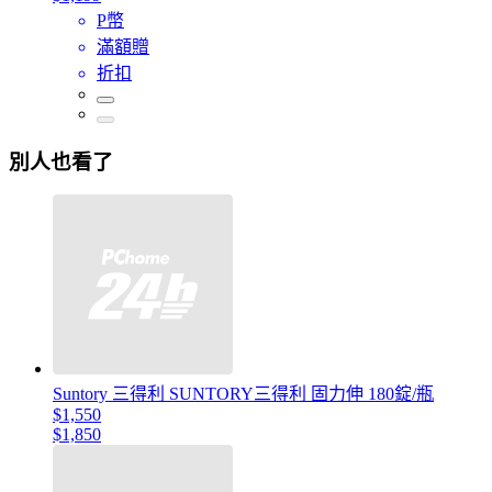
P幣
滿額贈
折扣
別人也看了
Suntory 三得利 SUNTORY三得利 固力伸 180錠/瓶
$1,550
$1,850