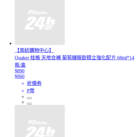
【南紡購物中心】
Quaker 桂格 天地合補 葡萄糖胺飲穩立強化配方 68ml*14
瓶/盒
$890
$960
折價券
P幣