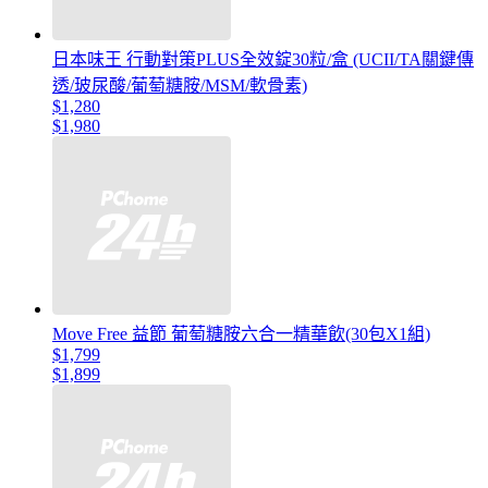
日本味王 行動對策PLUS全效錠30粒/盒 (UCII/TA關鍵傳
透/玻尿酸/葡萄糖胺/MSM/軟骨素)
$1,280
$1,980
Move Free 益節 葡萄糖胺六合一精華飲(30包X1組)
$1,799
$1,899