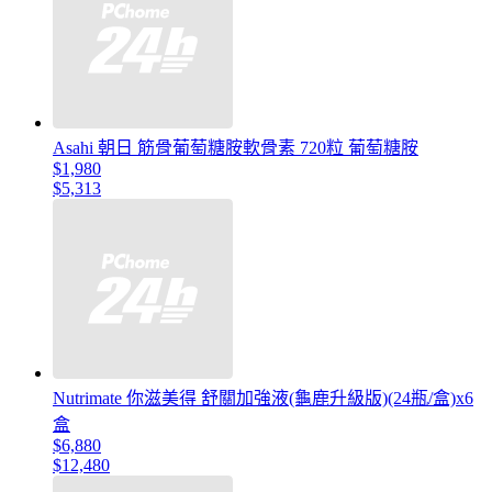
Asahi 朝日 筋骨葡萄糖胺軟骨素 720粒 葡萄糖胺
$1,980
$5,313
Nutrimate 你滋美得 舒關加強液(龜鹿升級版)(24瓶/盒)x6
盒
$6,880
$12,480