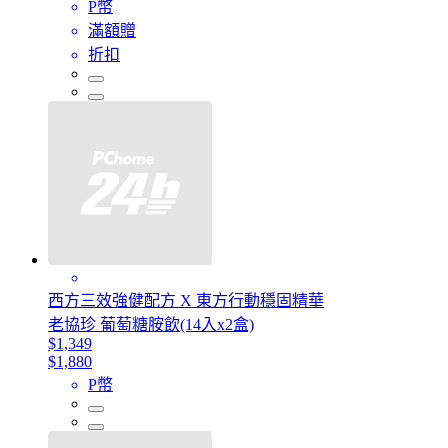
P幣
滿額贈
折扣
西方三效強健配方 X 東方行動穩固精華
老協珍 葡萄糖胺飲(14入x2盒)
$1,349
$1,880
P幣