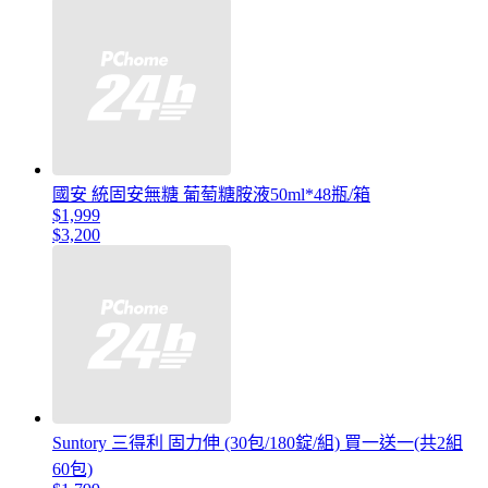
國安 統固安無糖 葡萄糖胺液50ml*48瓶/箱
$1,999
$3,200
Suntory 三得利 固力伸 (30包/180錠/組) 買一送一(共2組
60包)