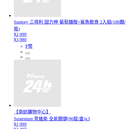
Suntory 三得利 固力伸 葡萄糖胺+鯊魚軟骨 2入組(180顆/
瓶)
$2,999
$3,980
P幣
【南紡購物中心】
Sustenium 意維能 全能關健(90錠/盒)x3
$1,999