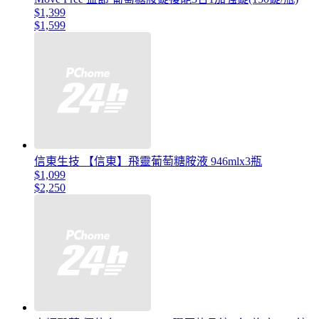
$1,399
$1,599
信東生技 【信東】飛靈葡萄糖胺液 946mlx3瓶
$1,099
$2,250