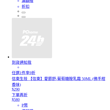
滿額贈
折扣
到貨通知我
任選1件享9折
信東生技 【信東】愛節舒-葡萄糖胺乳霜 50ML (佛手柑
香味)
$290
下單再折
$580
P幣