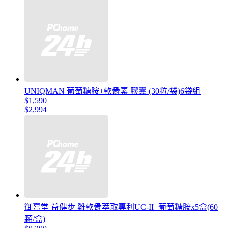
UNIQMAN 葡萄糖胺+軟骨素 膠囊 (30粒/袋)6袋組
$1,590
$2,994
御熹堂 益健步 雞軟骨萃取專利UC-II+葡萄糖胺x5盒(60
顆/盒)