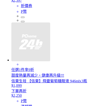
$2,397
折價券
P幣
任選1件享9折
甜度熱量再減少，健康再升級!!!
信東生技 【信東】飛靈葡萄糖胺液 946mlx3瓶
$1,099
下單再折
$2,250
P幣