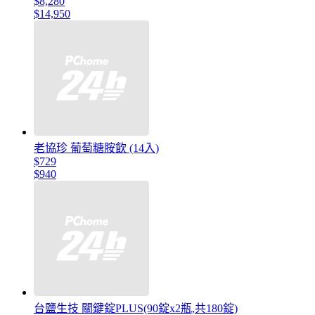
$8,280
$14,950
老協珍 葡萄糖胺飲 (14入)
$729
$940
台鹽生技 關鍵錠PLUS(90錠x2瓶,共180錠)