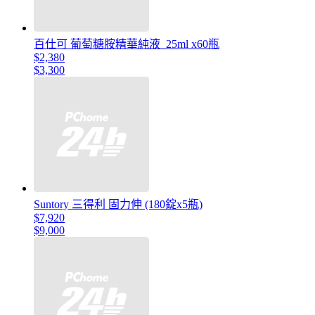
百仕可 葡萄糖胺精華純液_25ml x60瓶
$2,380
$3,300
Suntory 三得利 固力伸 (180錠x5瓶)
$7,920
$9,000