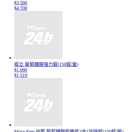
$3,500
$4,700
挺立 葡萄糖胺強力錠(150錠/盒)
$1,099
$1,519
Move Free 益節 葡萄糖胺錠複能3合1加強錠(150錠/瓶)