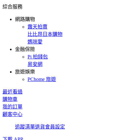
綜合服務
網路購物
露天拍賣
比比昂日本購物
媽咪愛
金融保險
Pi 拍錢包
易安網
旅遊娛樂
PChome 旅遊
最近看過
購物車
我的訂單
顧客中心
追蹤清單
退貨
會員設定
下載 APP