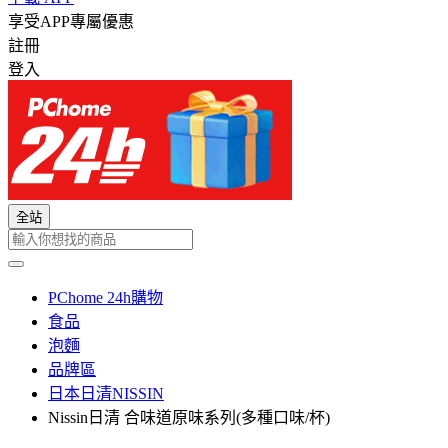
享受APP專屬優惠
註冊
登入
全站
PChome 24h購物
食品
泡麵
品牌區
日本日清NISSIN
Nissin日清 合味道原味系列(多種口味/杯)