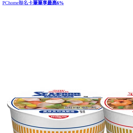
PChome聯名卡
筆筆享最高
6%