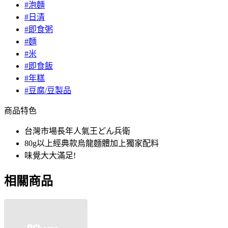
#泡麵
#日清
#即食粥
#麵
#米
#即食飯
#年糕
#豆腐/豆製品
商品特色
台灣市場長年人氣王どん兵衛
80g以上經典款烏龍麵體加上獨家配料
味覺大大滿足!
相關商品