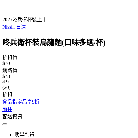
2025咚兵衛杯裝上市
Nissin 日清
咚兵衛杯裝烏龍麵(口味多選/杯)
折扣價
$70
網路價
$78
4.9
(20)
折扣
食品指定品享9折
前往
配送資訊
明早到貨