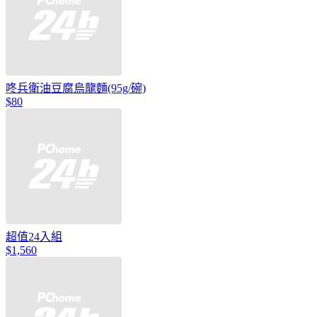
咚兵衛油豆腐烏龍麵(95g/碗)
$80
超值24入組
$1,560