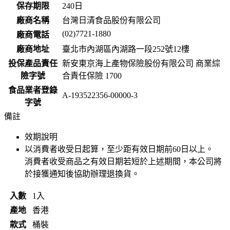
保存期限
240
日
廠商名稱
台灣日清食品股份有限公司
(02)7721-1880
廠商電話
廠商地址
臺北市內湖區內湖路一段252號12樓
投保產品責任
新安東京海上產物保險股份有限公司 商業綜
險字號
合責任保險 1700
食品業者登錄
A-193522356-00000-3
字號
備註
效期說明
以消費者收受日起算，至少距有效日期前
60
日以上。
消費者收受商品之有效日期若短於上述期間，本公司將
於接獲通知後協助辦理退換貨。
入數
1入
產地
香港
款式
桶裝