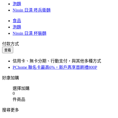
泡麵
Nissin 日清 咚兵衛麵
食品
泡麵
Nissin 日清 杯裝麵
付款方式
查看
信用卡、無卡分期、行動支付，與其他多種方式
PChome 聯名卡最高6%，新戶再享首刷禮800P
好康加購
選擇加購
0
件商品
搜尋更多