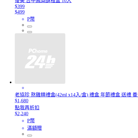
俊美 台中鳳梨酥禮盒 10入
$399
$499
P幣
老協珍 熬雞精禮盒(42ml x14入/盒) 禮盒 年節禮盒 送禮 
$1,680
點我再折扣
$2,240
P幣
滿額贈