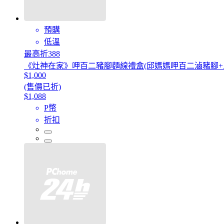
預購
低溫
最高折388
《灶神在家》呷百二豬腳麵線禮盒(邱媽媽呷百二滷豬腳+
$1,000
(售價已折)
$1,088
P幣
折扣