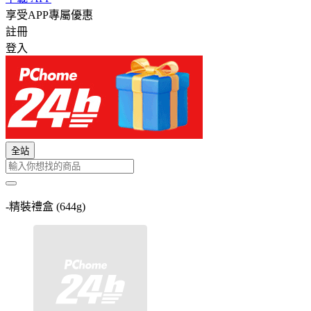
享受APP專屬優惠
註冊
登入
全站
-精裝禮盒 (644g)