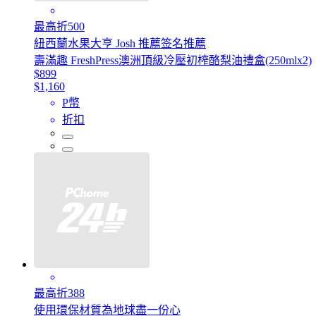
最高折500
紐西蘭水果大亨 Josh 推薦签名推薦
壽滿趣 FreshPress澳洲頂級冷壓初榨酪梨油禮盒(250mlx2)
$899
$1,160
P幣
折扣
最高折388
使用環保材質為地球盡一份心