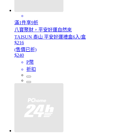
滿1件享9折
八寶聚財，平安好運自然來
TAISUN 泰山 平安好運禮盒6入/盒
$216
(售價已折)
$240
P幣
折扣