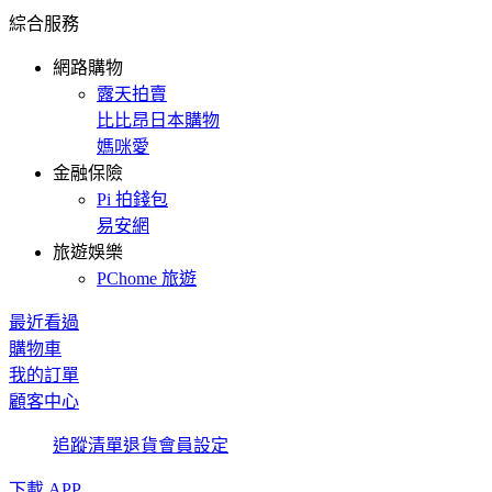
綜合服務
網路購物
露天拍賣
比比昂日本購物
媽咪愛
金融保險
Pi 拍錢包
易安網
旅遊娛樂
PChome 旅遊
最近看過
購物車
我的訂單
顧客中心
追蹤清單
退貨
會員設定
下載 APP