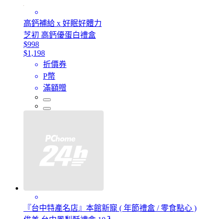
高鈣補給 x 好眠好體力
芝初 高鈣優蛋白禮盒
$998
$1,198
折價券
P幣
滿額贈
『台中特產名店』本館新寵 ( 年節禮盒 / 零食點心 )