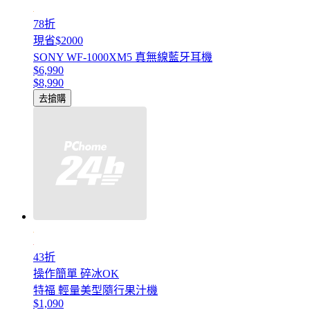
78折
現省$2000
SONY WF-1000XM5 真無線藍牙耳機
$6,990
$8,990
去搶購
43折
操作簡單 碎冰OK
特福 輕量美型隨行果汁機
$1,090