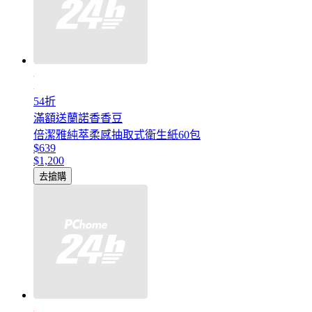
54折
滿額送蘭諾香香豆
倍潔雅純萃柔感抽取式衛生紙60包
$639
$1,200
去搶購