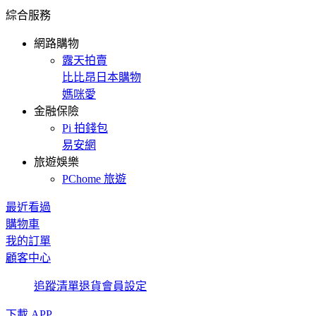
綜合服務
網路購物
露天拍賣
比比昂日本購物
媽咪愛
金融保險
Pi 拍錢包
易安網
旅遊娛樂
PChome 旅遊
最近看過
購物車
我的訂單
顧客中心
追蹤清單
退貨
會員設定
下載 APP