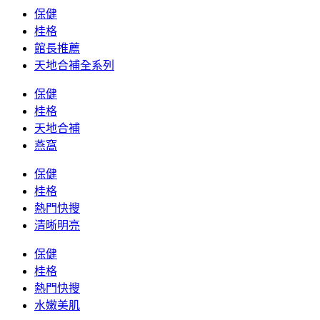
保健
桂格
館長推薦
天地合補全系列
保健
桂格
天地合補
燕窩
保健
桂格
熱門快搜
清晰明亮
保健
桂格
熱門快搜
水嫩美肌