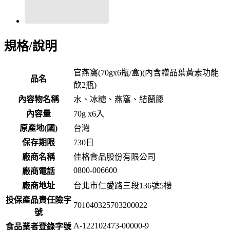
規格/說明
官燕窩(70gx6瓶/盒)(內含贈品葉黃素功能
品名
飲2瓶)
內容物名稱
水、冰糖、燕窩、結蘭膠
內容量
70g x6入
原產地(國)
台灣
保存期限
730
日
廠商名稱
佳格食品股份有限公司
0800-006600
廠商電話
廠商地址
台北市仁愛路三段136號5樓
投保產品責任險字
701040325703200022
號
A-122102473-00000-9
食品業者登錄字號