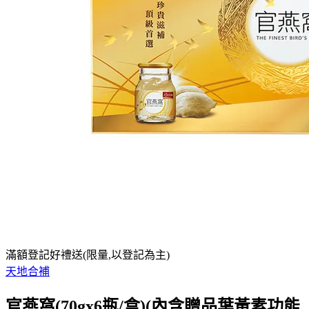
滿額登記好禮送(限量,以登記為主)
天地合補
官燕窩(70gx6瓶/盒)(內含贈品葉黃素功能