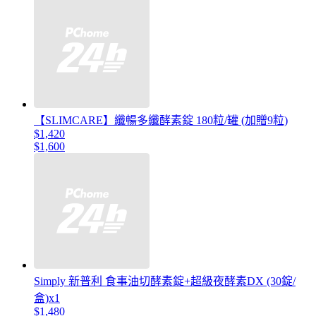
【SLIMCARE】纖暢多纖酵素錠 180粒/罐 (加贈9粒)
$1,420
$1,600
Simply 新普利 食事油切酵素錠+超級夜酵素DX (30錠/
盒)x1
$1,480