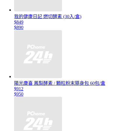
我的健康日記 燃切酵素 (30入/盒)
$849
$890
陽光康喜 鳳梨酵素 / 顆粒粉末隨身包 60包/盒
$912
$950