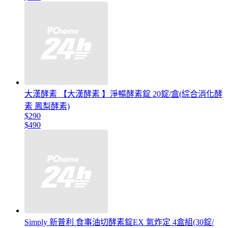
大漢酵素 【大漢酵素 】淨暢酵素錠 20錠/盒(綜合消化酵
素 鳳梨酵素)
$290
$490
Simply 新普利 食事油切酵素錠EX 氣炸定 4盒組(30錠/