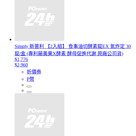
Simply 新普利 【2入組】 食事油切酵素錠EX 氣炸定 30
錠/盒 (專利藤黃果X酵素 酵母促進代謝 原廠公司貨)
$1,776
$2,960
折價券
P幣