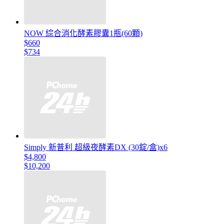
NOW 綜合消化酵素膠囊1瓶(60顆)
$660
$734
Simply 新普利 超級夜酵素DX (30錠/盒)x6
$4,800
$10,200