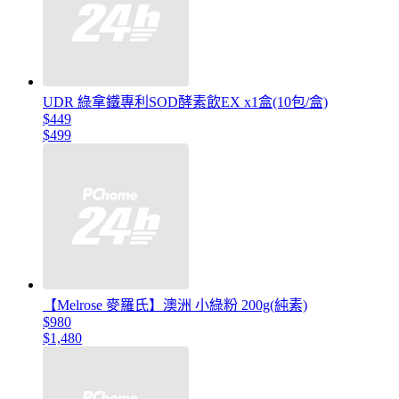
UDR 綠拿鐵專利SOD酵素飲EX x1盒(10包/盒)
$449
$499
【Melrose 麥羅氏】澳洲 小綠粉 200g(純素)
$980
$1,480