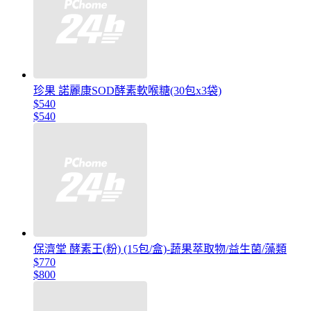
珍果 諾麗康SOD酵素軟喉糖(30包x3袋)
$540
$540
保濟堂 酵素王(粉) (15包/盒)-蔬果萃取物/益生菌/藻類
$770
$800