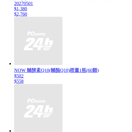
20270501
$1,380
$2,760
NOW 輔酵素Q10(輔酶Q10)膠囊1瓶(60顆)
$502
$558