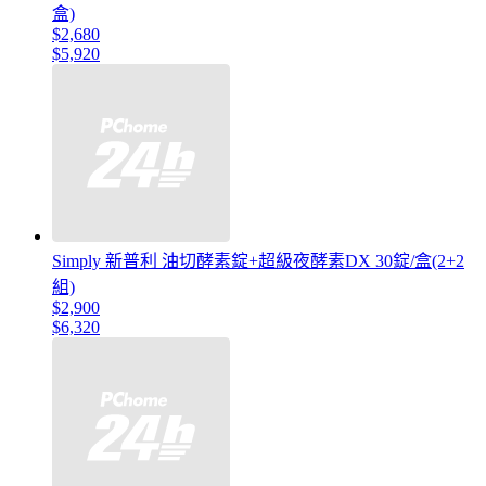
盒)
$2,680
$5,920
Simply 新普利 油切酵素錠+超級夜酵素DX 30錠/盒(2+2
組)
$2,900
$6,320