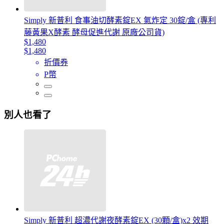
Simply 新普利 食事油切酵素錠EX 氣炸定 30錠/盒 (專利
藤黃果X酵素 酵母促進代謝 原廠公司貨)
$1,480
$1,480
折價券
P幣
別人也看了
Simply 新普利 超濃代謝夜酵素錠EX (30顆/盒)x2 效期