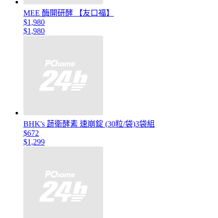
MEE 酶開研酵 【友口福】
$1,980
$1,980
BHK's 蔬衛酵素 速崩錠 (30粒/袋)3袋組
$672
$1,299