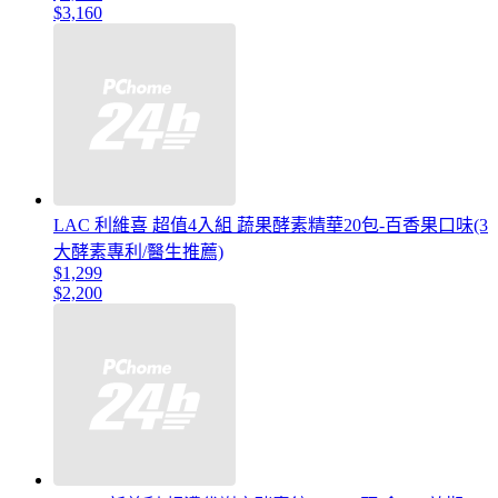
$3,160
LAC 利維喜 超值4入組 蔬果酵素精華20包-百香果口味(3
大酵素專利/醫生推薦)
$1,299
$2,200