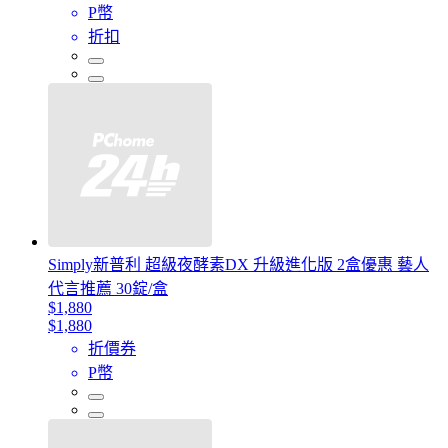
P幣
折扣
Simply新普利 超級夜酵素DX 升級進化版 2盒優惠 藝人
代言推薦 30錠/盒
$1,880
$1,880
折價券
P幣