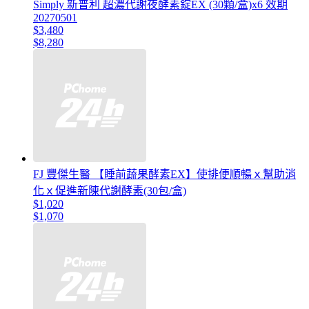
Simply 新普利 超濃代謝夜酵素錠EX (30顆/盒)x6 效期
20270501
$3,480
$8,280
FJ 豐傑生醫 【睡前蔬果酵素EX】使排便順暢ｘ幫助消
化ｘ促進新陳代謝酵素(30包/盒)
$1,020
$1,070