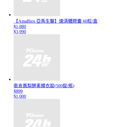
【AmaBios 亞馬生醫】速清體膠囊 60粒/盒
$1,880
$3,990
衛肯鳳梨酵素膜衣錠(500錠/瓶)
$899
$1,000