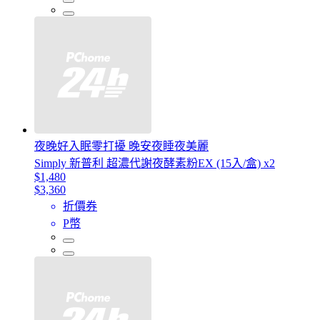
夜晚好入眠零打擾 晚安夜睡夜美麗
Simply 新普利 超濃代謝夜酵素粉EX (15入/盒) x2
$1,480
$3,360
折價券
P幣