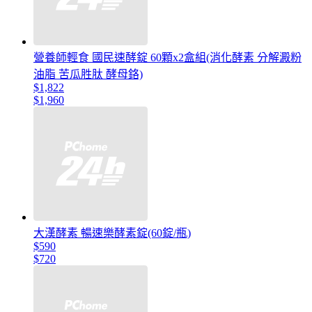
營養師輕食 國民速酵錠 60顆x2盒組(消化酵素 分解澱粉
油脂 苦瓜胜肽 酵母鉻)
$1,822
$1,960
大漢酵素 暢速樂酵素錠(60錠/瓶)
$590
$720