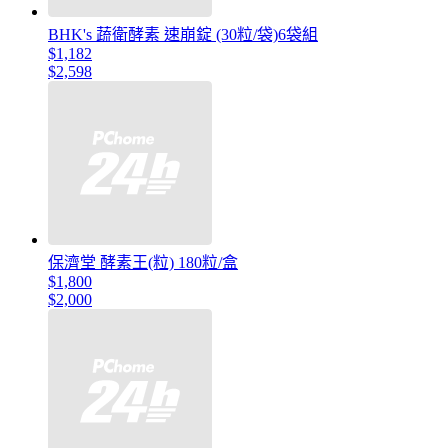
BHK's 蔬衛酵素 速崩錠 (30粒/袋)6袋組
$1,182
$2,598
保濟堂 酵素王(粒) 180粒/盒
$1,800
$2,000