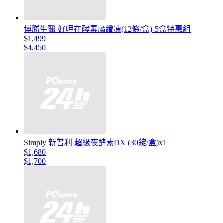
博勝生醫 好呷在酵素魔纖凍(12條/盒)-5盒特惠組
$1,499
$4,450
Simply 新普利 超級夜酵素DX (30錠/盒)x1
$1,680
$1,700