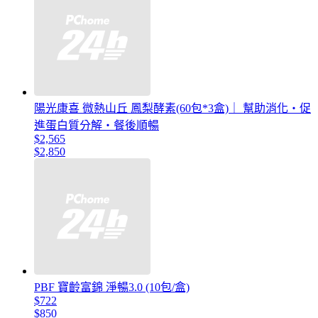
陽光康喜 微熱山丘 鳳梨酵素(60包*3盒)｜ 幫助消化・促
進蛋白質分解・餐後順暢
$2,565
$2,850
PBF 寶齡富錦 淨暢3.0 (10包/盒)
$722
$850