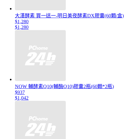
大漢酵素 買一送一-明日美夜酵素DX膠囊(60顆/盒)
$1,280
$1,280
NOW 輔酵素Q10(輔酶Q10)膠囊2瓶(60顆*2瓶)
$937
$1,042