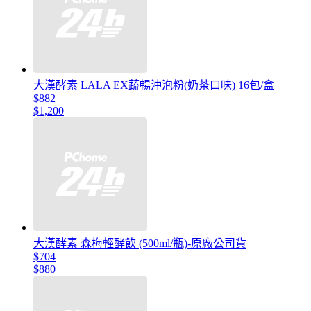
大漢酵素 LALA EX蔬暢沖泡粉(奶茶口味) 16包/盒
$882
$1,200
大漢酵素 森梅輕酵飲 (500ml/瓶)-原廠公司貨
$704
$880