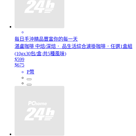
每日手沖精品豐富你的每一天
湛盧咖啡 中焙/深焙． 品生活綜合濾掛咖啡．任選1盒組
(10gx30包/盒;共5種風味)
$599
$675
P幣