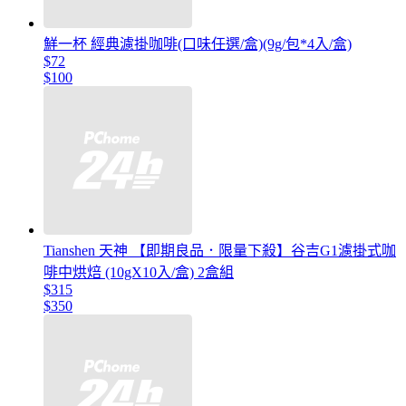
鮮一杯 經典濾掛咖啡(口味任選/盒)(9g/包*4入/盒)
$72
$100
Tianshen 天神 【即期良品．限量下殺】谷吉G1濾掛式咖
啡中烘焙 (10gX10入/盒) 2盒組
$315
$350