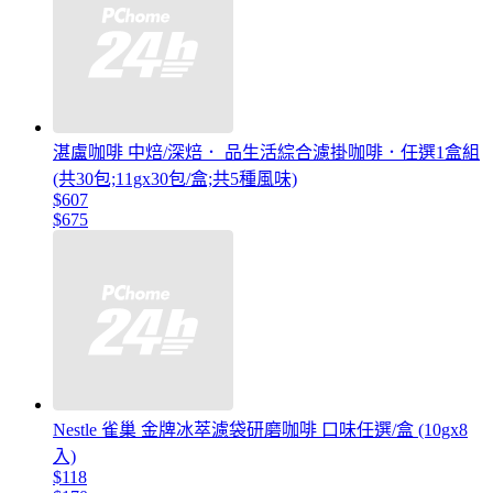
湛盧咖啡 中焙/深焙． 品生活綜合濾掛咖啡．任選1盒組
(共30包;11gx30包/盒;共5種風味)
$607
$675
Nestle 雀巢 金牌冰萃濾袋研磨咖啡 口味任選/盒 (10gx8
入)
$118