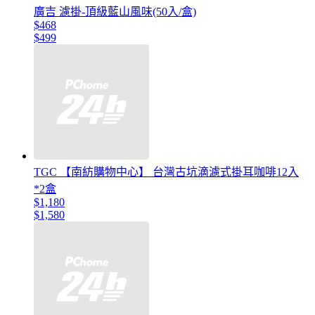
廣吉 濾掛-頂級藍山風味(50入/盒)
$468
$499
TGC 【南紡購物中心】 台灣古坑滴濾式掛耳咖啡12入
*2盒
$1,180
$1,580