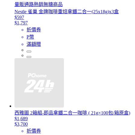
量販通路熱銷無糖商品
Nestle 雀巢 金牌咖啡重焙拿鐵二合一(25x18g)x3盒
$597
$1,797
折價券
P幣
滿額贈
西雅圖 2箱組-即品拿鐵二合一咖啡 ( 21g×100包/箱原盒)
$1,689
$3,700
折價券