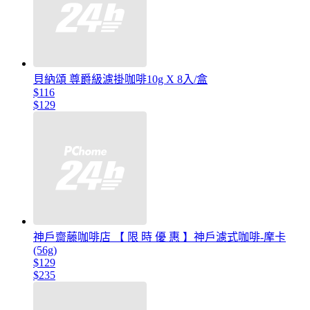
貝納頌 尊爵級濾掛咖啡10g X 8入/盒
$116
$129
神戶齋藤咖啡店 【 限 時 優 惠 】神戶濾式咖啡-摩卡
(56g)
$129
$235