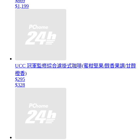
$869
$1,199
UCC 冠軍監修綜合濾掛式咖啡(蜜柑堅果/醇香果調/甘醇
橙香)
$295
$328