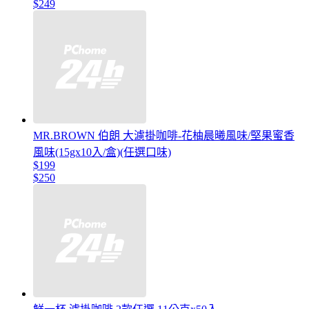
$249
MR.BROWN 伯朗 大濾掛咖啡-花柚晨曦風味/堅果蜜香
風味(15gx10入/盒)(任選口味)
$199
$250