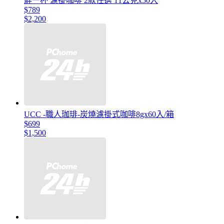
鮮一杯 濾掛咖啡 2款任選 11公克x50入
$789
$2,200
UCC -職人珈琲-炭燒濾掛式咖啡8gx60入/箱
$699
$1,500