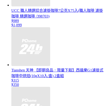
UCC 職人精選綜合濾掛咖啡7公克X75入(職人咖啡 濾掛
咖啡 精選咖啡 /398703)
$989
$1,099
Tianshen 天神 【即期良品．限量下殺】西達摩G1濾掛式
咖啡中烘焙(10gX10入/盒) 2盒組
$315
$350