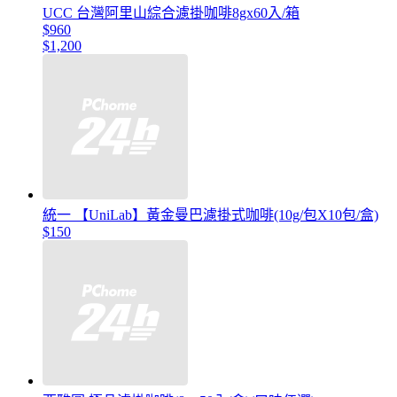
UCC 台灣阿里山綜合濾掛咖啡8gx60入/箱
$960
$1,200
統一 【UniLab】黃金曼巴濾掛式咖啡(10g/包X10包/盒)
$150