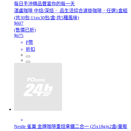
每日手沖精品豐富你的每一天
湛盧咖啡 中焙/深焙． 品生活綜合濾掛咖啡．任選1盒組
(共30包;11gx30包/盒;共5種風味)
$607
(售價已折)
$675
P幣
折扣
Nestle 雀巢 金牌咖啡重焙拿鐵二合一 (25x18g)x2盒(量販