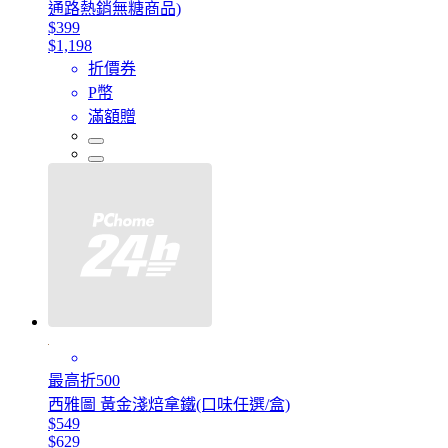
通路熱銷無糖商品)
$399
$1,198
折價券
P幣
滿額贈
最高折500
西雅圖 黃金淺焙拿鐵(口味任選/盒)
$549
$629