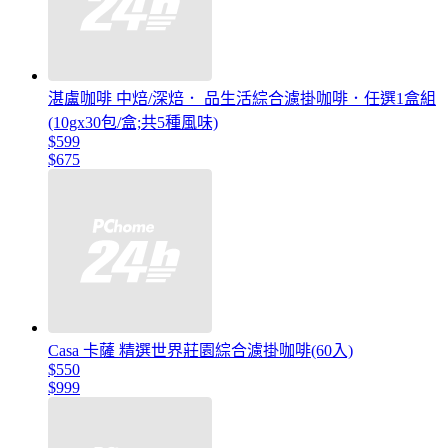
湛盧咖啡 中焙/深焙． 品生活綜合濾掛咖啡．任選1盒組
(10gx30包/盒;共5種風味)
$599
$675
Casa 卡薩 精選世界莊園綜合濾掛咖啡(60入)
$550
$999