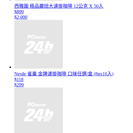
西雅圖 極品嚴焙大濾掛咖啡 12公克 X 50入
$899
$2,000
Nestle 雀巢 金牌濾掛咖啡 口味任選/盒 (8gx10入)
$118
$299