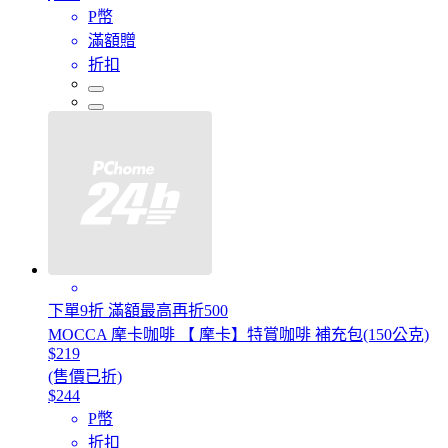
P幣
滿額贈
折扣
下單9折 滿額最高再折500
MOCCA 摩卡咖啡 【 摩卡】特賞咖啡 補充包(150公克)
$219
(售價已折)
$244
P幣
折扣