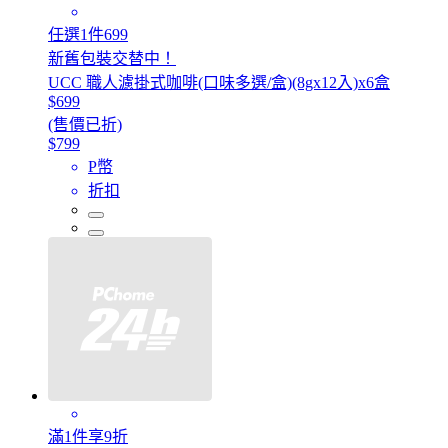
任選1件699
新舊包裝交替中！
UCC 職人濾掛式咖啡(口味多選/盒)(8gx12入)x6盒
$699
(售價已折)
$799
P幣
折扣
滿1件享9折