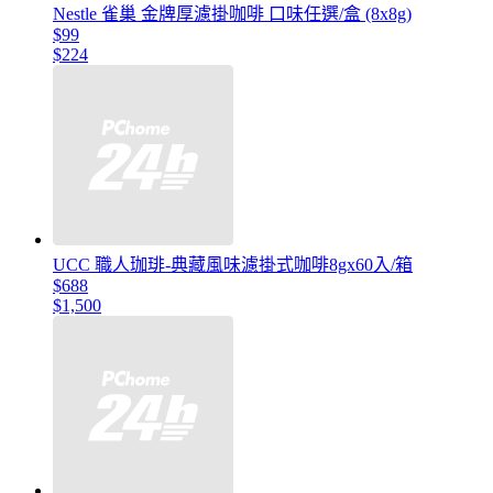
Nestle 雀巢 金牌厚濾掛咖啡 口味任選/盒 (8x8g)
$99
$224
UCC 職人珈琲-典藏風味濾掛式咖啡8gx60入/箱
$688
$1,500