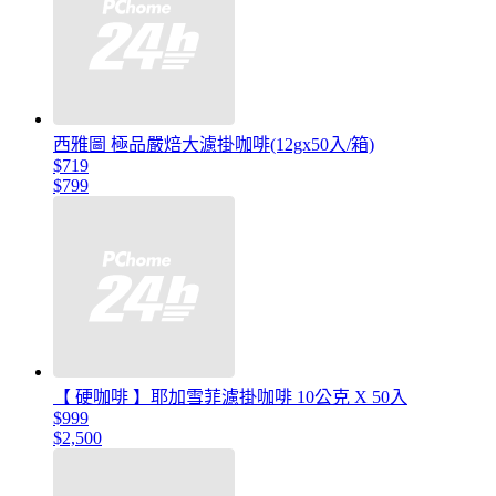
西雅圖 極品嚴焙大濾掛咖啡(12gx50入/箱)
$719
$799
【 硬咖啡 】耶加雪菲濾掛咖啡 10公克 X 50入
$999
$2,500