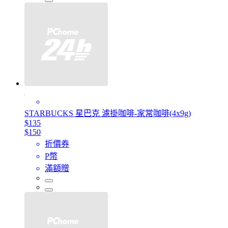
STARBUCKS 星巴克 濾掛咖啡-家常咖啡(4x9g)
$135
$150
折價券
P幣
滿額贈