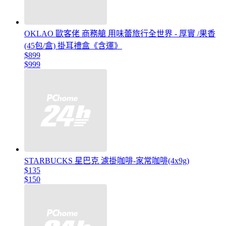
OKLAO 歐客佬 商務艙 用味蕾旅行全世界 - 厚實 /果香
(45包/盒) 掛耳禮盒《含運》
$899
$999
STARBUCKS 星巴克 濾掛咖啡-家常咖啡(4x9g)
$135
$150