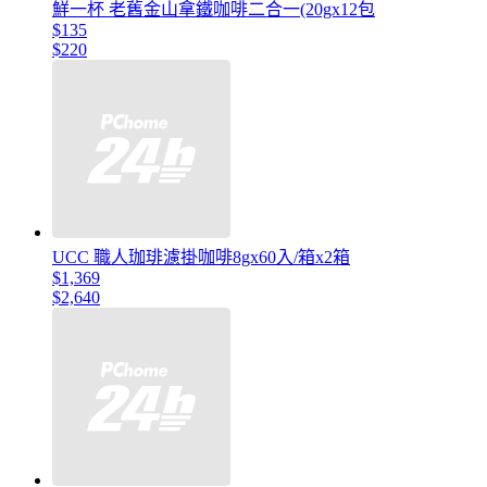
鮮一杯 老舊金山拿鐵咖啡二合一(20gx12包
$135
$220
UCC 職人珈琲濾掛咖啡8gx60入/箱x2箱
$1,369
$2,640