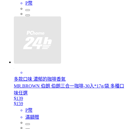
P幣
多款口味 濃郁的咖啡香氣
MR.BROWN 伯朗 伯朗三合一咖啡-30入*17g/袋 多種口
味任選
$139
$159
P幣
滿額贈