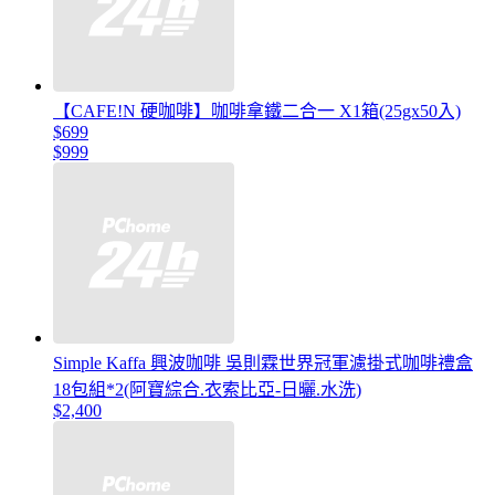
【CAFE!N 硬咖啡】咖啡拿鐵二合一 X1箱(25gx50入)
$699
$999
Simple Kaffa 興波咖啡 吳則霖世界冠軍濾掛式咖啡禮盒
18包組*2(阿寶綜合.衣索比亞-日曬.水洗)
$2,400