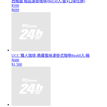
西雅圖 極品濾掛咖啡(8gx50入/盒)(口味任選)
$599
$699
UCC 職人珈琲-典藏風味濾掛式咖啡8gx60入/箱
$688
$1,500