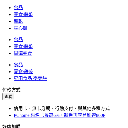
食品
零食/餅乾
餅乾
夾心餅
食品
零食/餅乾
團購零食
食品
零食/餅乾
昇田食品 麥芽餅
付款方式
查看
信用卡、無卡分期、行動支付，與其他多種方式
PChome 聯名卡最高6%，新戶再享首刷禮800P
好康加購