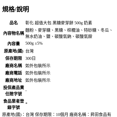
規格/說明
品名
彰化 超值大包 黑糖麥芽餅 500g 奶素
麵粉、麥芽糖、黑糖、棕櫚油、特砂糖、冬瓜、
內容物名稱
無水奶油、鹽、碳酸氫鈉、碳酸氫銨
500g ±5%
內容量
原產地(國)
台灣
保存期限
300
日
廠商名稱
如外包裝所示
廠商電話
如外包裝所示
廠商地址
如外包裝所示
投保產品責
-
任險字號
食品業者登
*
錄字號
原產地(國)：台灣 保存期限：10個月 廠商名稱：昇田食品有