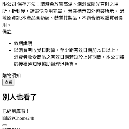
限公司 保存方法：請避免放置高溫、潮濕或陽光直射之場
所，拆封後，請盡快食用完畢。 營養標示如外包裝所示。 過
敏原資訊:本產品含奶類、麩質其製品，不適合過敏體質者食
用。
備註
效期說明
以消費者收受日起算，至少距有效日期前
75
日以上。
消費者收受商品之有效日期若短於上述期間，本公司將
於接獲通知後協助辦理退換貨。
購物須知
查看
別人也看了
已經到底囉！
關於PChome24h