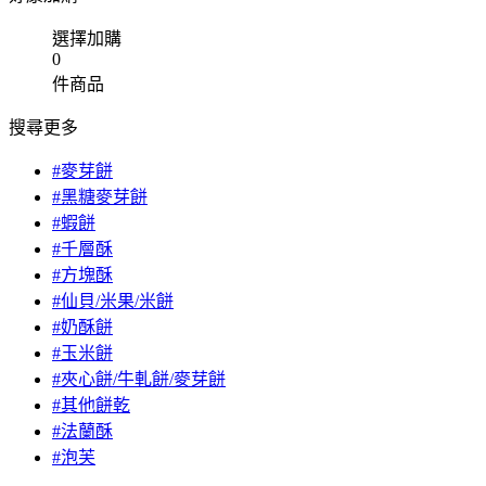
選擇加購
0
件商品
搜尋更多
#麥芽餅
#黑糖麥芽餅
#蝦餅
#千層酥
#方塊酥
#仙貝/米果/米餅
#奶酥餅
#玉米餅
#夾心餅/牛軋餅/麥芽餅
#其他餅乾
#法蘭酥
#泡芙