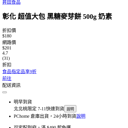
昇田食品
彰化 超值大包 黑糖麥芽餅 500g 奶素
折扣價
$180
網路價
$201
4.7
(31)
折扣
食品指定品享9折
前往
配送資訊
明早到貨
北北桃限定 7-11快速到貨
說明
PChome 倉庫出貨，24小時到貨
說明
可宅配到府，滿 $490 起免運