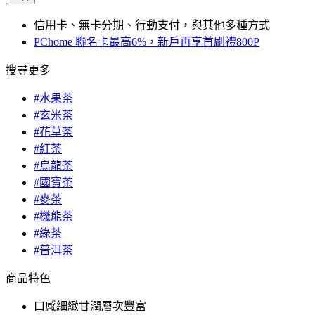
信用卡、無卡分期、行動支付，與其他多種方式
PChome 聯名卡最高6%，新戶再享首刷禮800P
搜尋更多
#水果茶
#玄米茶
#花草茶
#紅茶
#烏龍茶
#國寶茶
#麥茶
#機能茶
#綠茶
#普洱茶
商品特色
口感細緻甘潤層次豐富