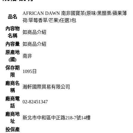
AFRICAN DAWN 南非國寶茶(原味/黑醋栗/蘋果薄
品名
荷/草莓香草/芒果)任選3包
內容物
如商品介紹
名稱
內容量
如商品介紹
原產地
南非
(國)
保存期
1095
日
限
廠商名
瀚軒國際貿易有限公司
稱
廠商電
02-82451347
話
廠商地
新北市中和區中正路218-7號14樓
址
投保產