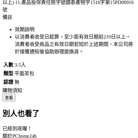
以上) 11.產品投保責任險字號國泰產物字1516字第15PD00916
號
備註
效期說明
以消費者收受日起算，至少距有效日期前
219
日以上。
消費者收受商品之有效日期若短於上述期間，本公司將
於接獲通知後協助辦理退換貨。
入數
3-5入
類型
平面茶包
認證
無
購物須知
查看
別人也看了
已經到底囉！
關於PChome24h