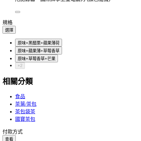
規格
選擇
原味+黑醋栗+蘋果薄荷
原味+蘋果薄+草莓香草
原味+草莓香草+芒果
+2
相關分類
食品
茶葉/茶包
茶包袋茶
國寶茶包
付款方式
查看