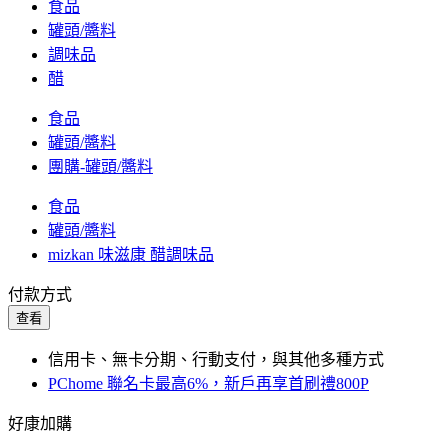
食品
罐頭/醬料
調味品
醋
食品
罐頭/醬料
團購-罐頭/醬料
食品
罐頭/醬料
mizkan 味滋康 醋調味品
付款方式
查看
信用卡、無卡分期、行動支付，與其他多種方式
PChome 聯名卡最高6%，新戶再享首刷禮800P
好康加購