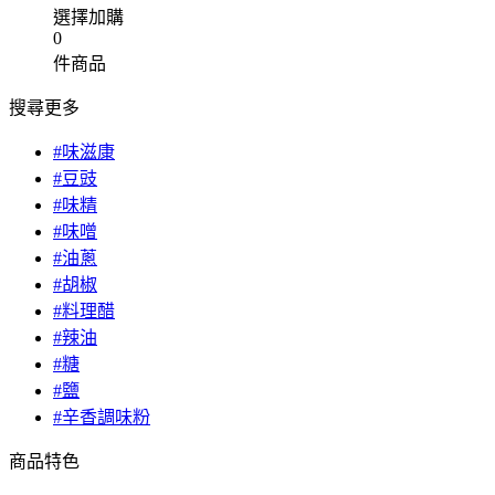
選擇加購
0
件商品
搜尋更多
#味滋康
#豆豉
#味精
#味噌
#油蔥
#胡椒
#料理醋
#辣油
#糖
#鹽
#辛香調味粉
商品特色