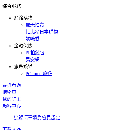
綜合服務
網路購物
露天拍賣
比比昂日本購物
媽咪愛
金融保險
Pi 拍錢包
易安網
旅遊娛樂
PChome 旅遊
最近看過
購物車
我的訂單
顧客中心
追蹤清單
退貨
會員設定
下載 APP