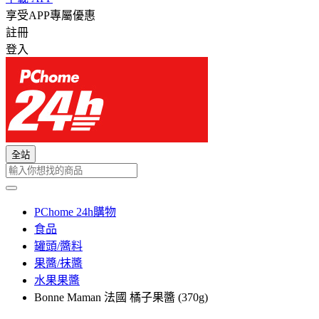
享受APP專屬優惠
註冊
登入
全站
PChome 24h購物
食品
罐頭/醬料
果醬/抹醬
水果果醬
Bonne Maman 法國 橘子果醬 (370g)