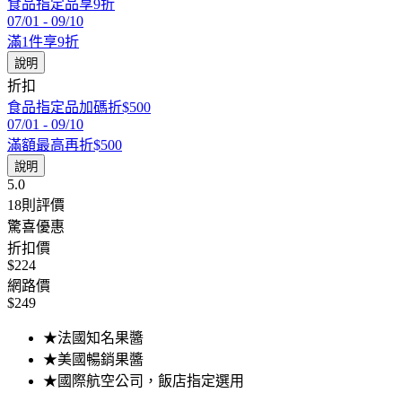
食品指定品享9折
07/01
-
09/10
滿1件享9折
說明
折扣
食品指定品加碼折$500
07/01
-
09/10
滿額最高再折$500
說明
5.0
18
則評價
驚喜優惠
折扣價
$224
網路價
$249
★法國知名果醬
★美國暢銷果醬
★國際航空公司，飯店指定選用