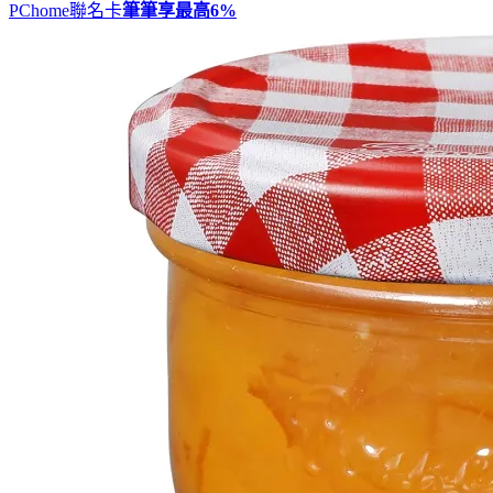
PChome聯名卡
筆筆享最高
6%