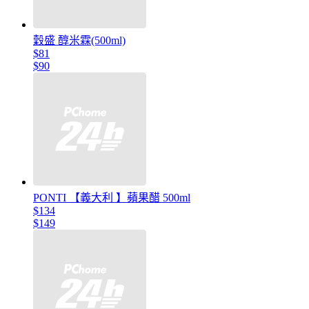
穀盛 醇米霖(500ml)
$81
$90
PONTI 【義大利 】蘋果醋 500ml
$134
$149