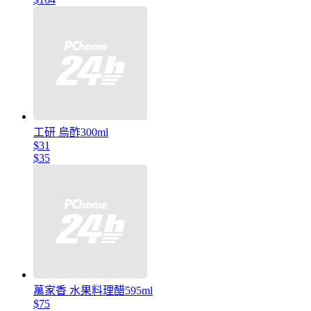
工研 烏酢300ml
$31
$35
萬家香 水果料理醋595ml
$75