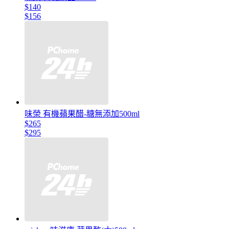
$140
$156
味榮 有機蘋果醋-糖無添加500ml
$265
$295