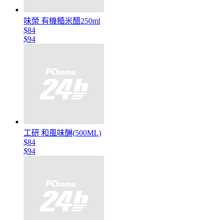
味榮 有機糙米醋250ml
$84
$94
工研 和風味醂(500ML)
$84
$94