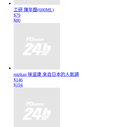
工研 陳年醋(600ML)
$79
$80
mizkan 味滋康 來自日本的人氣調
$146
$194