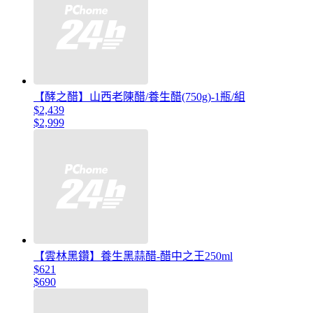
【酵之醋】山西老陳醋/養生醋(750g)-1瓶/組
$2,439
$2,999
【雲林黑鑽】養生黑蒜醋-醋中之王250ml
$621
$690