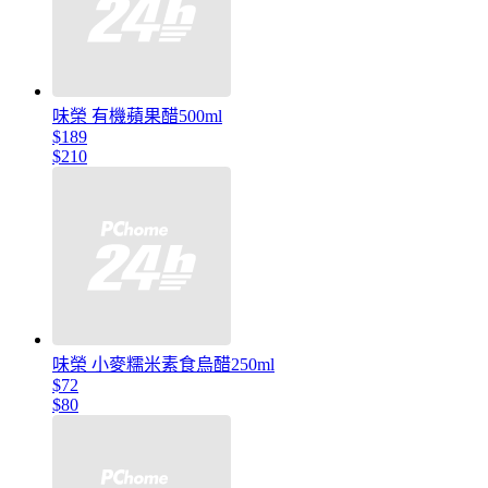
味榮 有機蘋果醋500ml
$189
$210
味榮 小麥糯米素食烏醋250ml
$72
$80