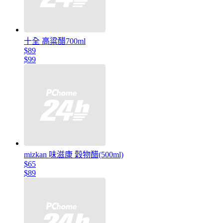
十全 高粱醋700ml
$89
$99
mizkan 味滋康 穀物醋(500ml)
$65
$89