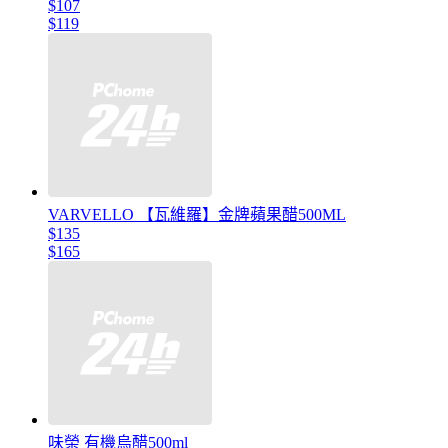
$107
$119
VARVELLO 【瓦維羅】金牌蘋果醋500ML
$135
$165
味榮 有機烏醋500ml