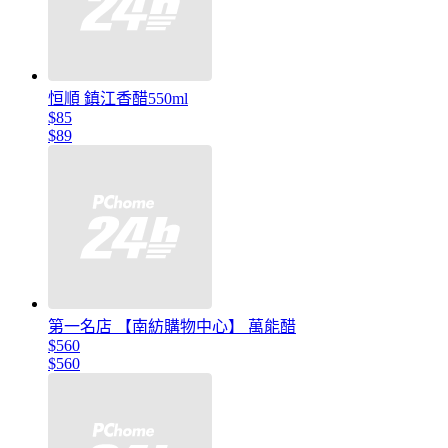
恒順 鎮江香醋550ml
$85
$89
第一名店 【南紡購物中心】 萬能醋
$560
$560