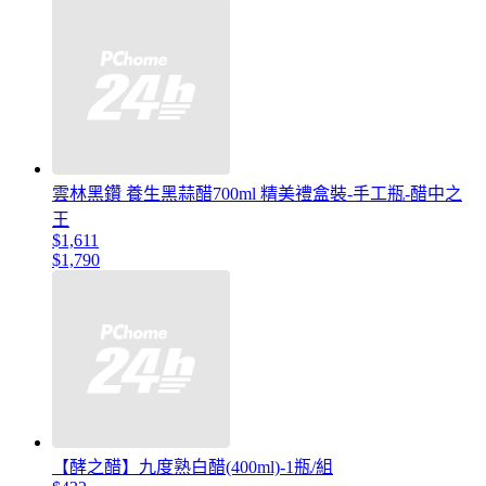
雲林黑鑽 養生黑蒜醋700ml 精美禮盒裝-手工瓶-醋中之
王
$1,611
$1,790
【酵之醋】九度熟白醋(400ml)-1瓶/組