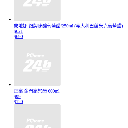
蒙地娜 銀牌陳釀葡萄醋/250ml (義大利巴薩米克葡萄醋)
$621
$690
正高 金門高粱醋 600ml
$99
$120