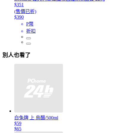
$351
(售價已折)
$390
P幣
折扣
別人也看了
白兔牌 上 烏醋/500ml
$59
$65