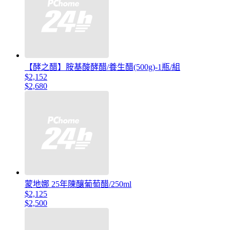
【酵之醋】胺基酸酵醋/養生醋(500g)-1瓶/組
$2,152
$2,680
蒙地娜 25年陳釀葡萄醋/250ml
$2,125
$2,500