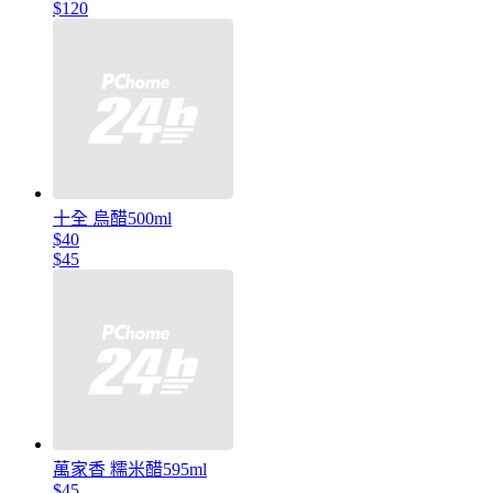
$120
十全 烏醋500ml
$40
$45
萬家香 糯米醋595ml
$45