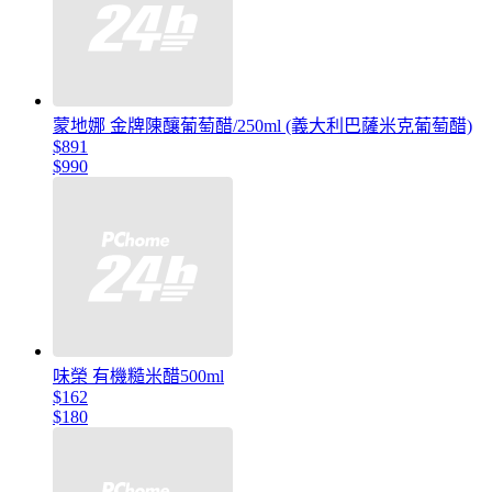
蒙地娜 金牌陳釀葡萄醋/250ml (義大利巴薩米克葡萄醋)
$891
$990
味榮 有機糙米醋500ml
$162
$180