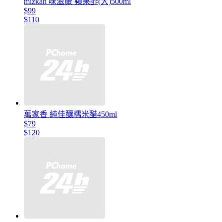
mizkan 味滋康 蘋果酢(大)500ml
$99
$110
萬家香 純佳釀糯米醋450ml
$79
$120