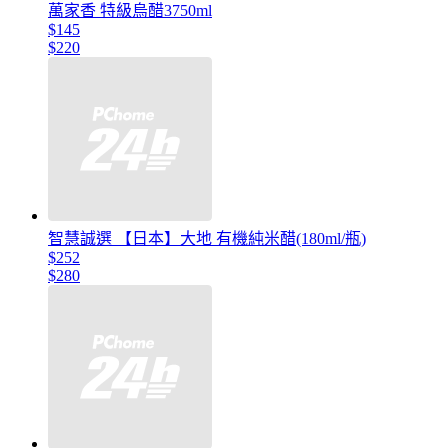
萬家香 特級烏醋3750ml
$145
$220
智慧誠選 【日本】大地 有機純米醋(180ml/瓶)
$252
$280