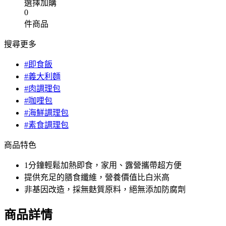
選擇加購
0
件商品
搜尋更多
#即食飯
#義大利麵
#肉調理包
#咖哩包
#海鮮調理包
#素食調理包
商品特色
1分鐘輕鬆加熱即食，家用、露營攜帶超方便
提供充足的膳食纖維，營養價值比白米高
非基因改造，採無麩質原料，絕無添加防腐劑
商品詳情