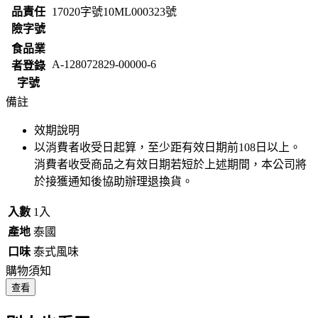
品責任
17020字號10ML000323號
險字號
食品業
A-128072829-00000-6
者登錄
字號
備註
效期說明
以消費者收受日起算，至少距有效日期前
108
日以上。
消費者收受商品之有效日期若短於上述期間，本公司將
於接獲通知後協助辦理退換貨。
入數
1入
產地
泰國
口味
泰式風味
購物須知
查看