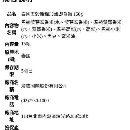
品名
泰國五穀雜糧加熱即食飯 150g
煮熟發芽玄香米(水、發芽玄香米)、煮熟紫莓香米
內容物
(水、紫莓香米)、煮熟高粱(水、高粱)、煮熟小米
名稱
(水、小米)、黑豆、玄米油
150g
內容量
原產地
泰國
(國)
保存期
540
日
限
廠商名
廣紘國際股份有限公司
稱
廠商電
(02)7730-1000
話
廠商地
114台北市內湖區瑞光路288號8樓
址
投保產