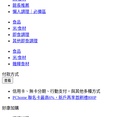
館長推薦
懶人調理｜必備區
食品
米/食材
即食調理
其他即食調理
食品
米/食材
雜糧食材
付款方式
查看
信用卡、無卡分期、行動支付，與其他多種方式
PChome 聯名卡最高6%，新戶再享首刷禮800P
好康加購