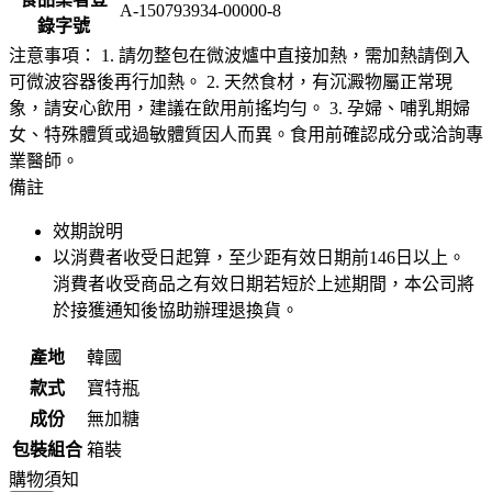
A-150793934-00000-8
錄字號
注意事項： 1. 請勿整包在微波爐中直接加熱，需加熱請倒入
可微波容器後再行加熱。 2. 天然食材，有沉澱物屬正常現
象，請安心飲用，建議在飲用前搖均勻。 3. 孕婦、哺乳期婦
女、特殊體質或過敏體質因人而異。食用前確認成分或洽詢專
業醫師。
備註
效期說明
以消費者收受日起算，至少距有效日期前
146
日以上。
消費者收受商品之有效日期若短於上述期間，本公司將
於接獲通知後協助辦理退換貨。
產地
韓國
款式
寶特瓶
成份
無加糖
包裝組合
箱裝
購物須知