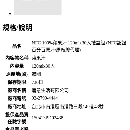
規格/說明
NFC 100%蘋果汁 120mlx30入禮盒組 (NFC認證
品名
百分百原汁/原廠總代理)
內容物名稱
蘋果汁
內容量
120mlx30入
原產地(國)
韓國
保存期限
730
日
廠商名稱
蒲意生活有限公司
02-2790-4444
廠商電話
廠商地址
台北市南港區南港路三段149巷43號
投保產品責
150413PD02438
任險字號
食品業者登