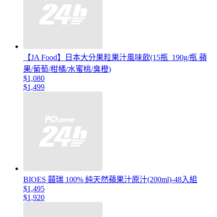
【JA Food】日本大分果粒果汁風味飲(15瓶_190g/瓶 蘋
果/葡萄/柑橘/水蜜桃/臭橙)
$1,080
$1,499
BIOES 囍瑞 100% 純天然蘋果汁原汁(200ml)-48入組
$1,495
$1,920