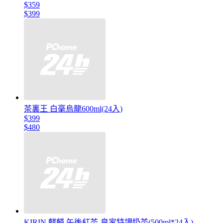
$359
$399
茶裏王 白毫烏龍600ml(24入)
$399
$480
KIRIN 麒麟 午後紅茶-皇家特調奶茶(500ml*24入)