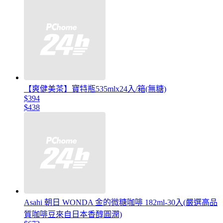
【爽健美茶】寶特瓶535mlx24入/箱(無糖)
$394
$438
Asahi 朝日 WONDA 金的微糖咖啡 182ml-30入(嚴選高品
質咖啡豆來自日本香醇圓潤)