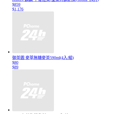
$859
$1,176
御茶園 麥萃無糖麥茶590ml(4入/組)
$80
$89