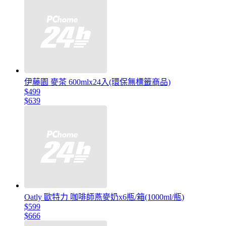
伊藤園 麥茶 600mlx24入(環保無標籤商品)
$499
$639
Oatly 歐特力 咖啡師燕麥奶x6瓶/箱(1000ml/瓶)
$599
$666