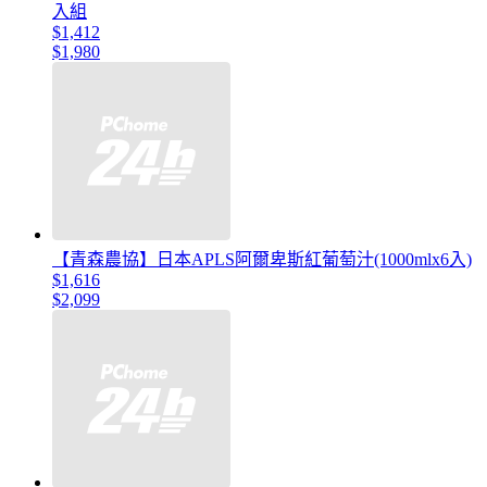
入組
$1,412
$1,980
【青森農協】日本APLS阿爾卑斯紅葡萄汁(1000mlx6入)
$1,616
$2,099