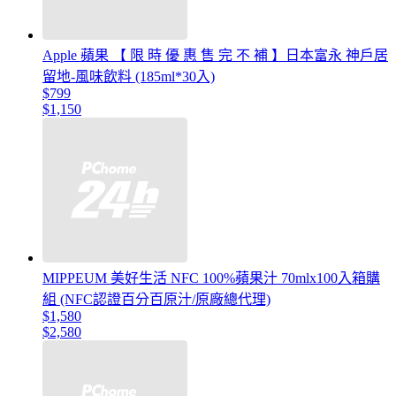
Apple 蘋果 【 限 時 優 惠 售 完 不 補 】日本富永 神戶居
留地-風味飲料 (185ml*30入)
$799
$1,150
MIPPEUM 美好生活 NFC 100%蘋果汁 70mlx100入箱購
組 (NFC認證百分百原汁/原廠總代理)
$1,580
$2,580