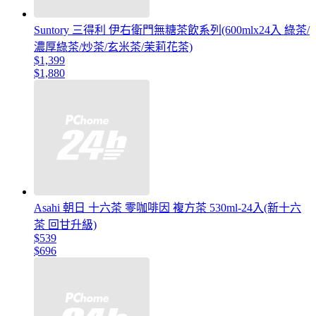
Suntory 三得利 伊右衛門無糖茶飲系列(600mlx24入 綠茶/
濃厚綠茶/炒茶/玄米茶/茉莉花茶)
$1,399
$1,880
Asahi 朝日 十六茶 零咖啡因 複方茶 530ml-24入(新十六
茶 回甘升級)
$539
$696