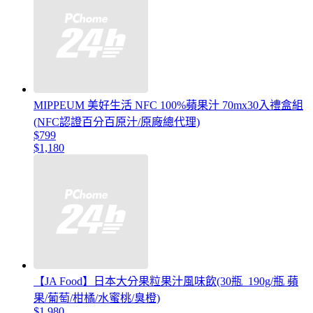
MIPPEUM 美好生活 NFC 100%蘋果汁 70mx30入禮盒組
(NFC認證百分百原汁/原廠總代理)
$799
$1,180
【JA Food】日本大分果粒果汁風味飲(30瓶_190g/瓶 蘋
果/葡萄/柑橘/水蜜桃/臭橙)
$1,980