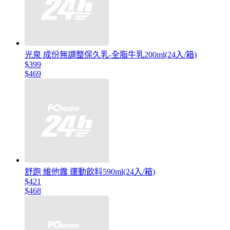
光泉 成份無調整保久乳-全脂牛乳200ml(24入/箱)
$399
$469
舒跑 維他露 運動飲料590ml(24入/箱)
$421
$468