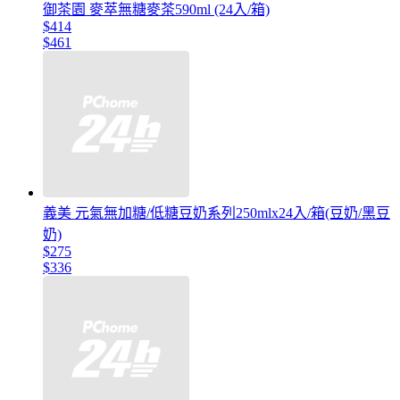
御茶園 麥萃無糖麥茶590ml (24入/箱)
$414
$461
義美 元氣無加糖/低糖豆奶系列250mlx24入/箱(豆奶/黑豆
奶)
$275
$336