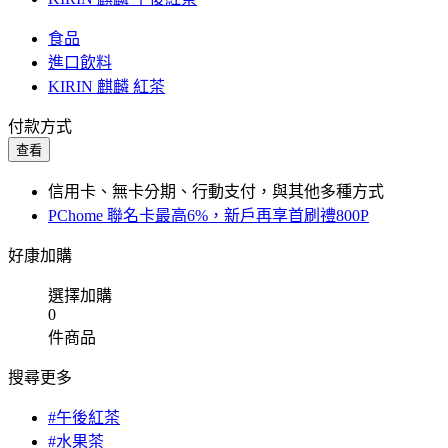
食品
進口飲料
KIRIN 麒麟 紅茶
付款方式
查看
信用卡、無卡分期、行動支付，與其他多種方式
PChome 聯名卡最高6%，新戶再享首刷禮800P
好康加購
選擇加購
0
件商品
搜尋更多
#午後紅茶
#水果茶