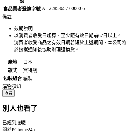
號
A-122853657-00000-6
食品業者登錄字號
備註
效期說明
以消費者收受日起算，至少距有效日期前
67
日以上。
消費者收受商品之有效日期若短於上述期間，本公司將
於接獲通知後協助辦理退換貨。
產地
日本
款式
寶特瓶
包裝組合
箱裝
購物須知
查看
別人也看了
已經到底囉！
關於PChome24h