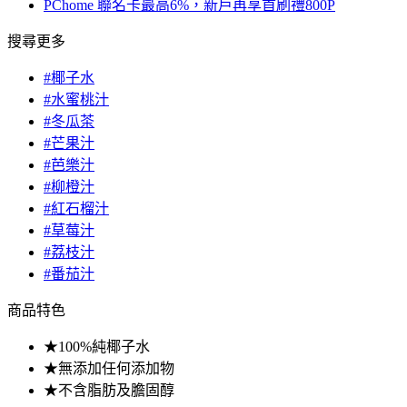
PChome 聯名卡最高6%，新戶再享首刷禮800P
搜尋更多
#椰子水
#水蜜桃汁
#冬瓜茶
#芒果汁
#芭樂汁
#柳橙汁
#紅石榴汁
#草莓汁
#荔枝汁
#番茄汁
商品特色
★100%純椰子水
★無添加任何添加物
★不含脂肪及膽固醇