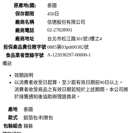
原產地(國)
泰國
保存期限
450
日
廠商名稱
信德股份有限公司
02-27828901
廠商電話
廠商地址
台北市松江路301號2樓之4
投保產品責任險字號
0885第03pdt00382號
A-122038297-00000-1
食品業者登錄字號
備註
效期說明
以消費者收受日起算，至少距有效日期前
90
日以上。
消費者收受商品之有效日期若短於上述期間，本公司將
於接獲通知後協助辦理退換貨。
產地
泰國
款式
鋁箔包/利樂包
包裝組合
箱裝