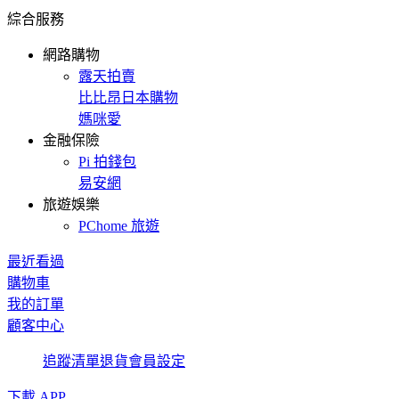
綜合服務
網路購物
露天拍賣
比比昂日本購物
媽咪愛
金融保險
Pi 拍錢包
易安網
旅遊娛樂
PChome 旅遊
最近看過
購物車
我的訂單
顧客中心
追蹤清單
退貨
會員設定
下載 APP