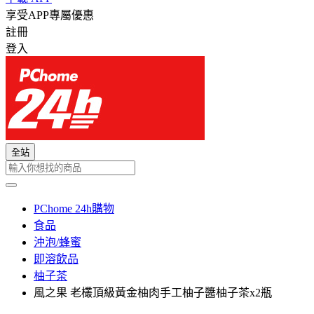
享受APP專屬優惠
註冊
登入
全站
PChome 24h購物
食品
沖泡/蜂蜜
即溶飲品
柚子茶
風之果 老欉頂級黃金柚肉手工柚子醬柚子茶x2瓶