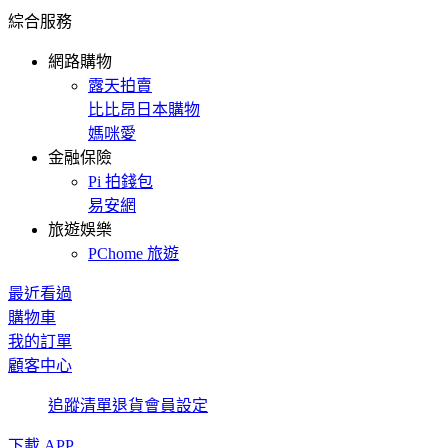
綜合服務
網路購物
露天拍賣
比比昂日本購物
媽咪愛
金融保險
Pi 拍錢包
易安網
旅遊娛樂
PChome 旅遊
最近看過
購物車
我的訂單
顧客中心
追蹤清單
退貨
會員設定
下載 APP