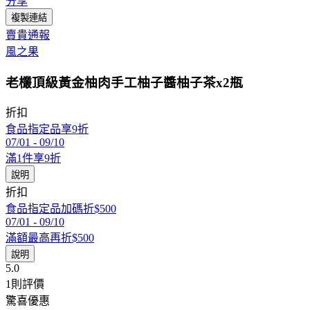
分享
複製連結
賣貴通報
風之果
老欉頂級黃金柚肉手工柚子醬柚子茶x2瓶
折扣
食品指定品享9折
07/01
-
09/10
滿1件享9折
說明
折扣
食品指定品加碼折$500
07/01
-
09/10
滿額最高再折$500
說明
5.0
1
則評價
驚喜優惠