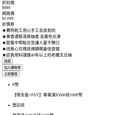
折扣價
$989
網路價
$1,099
折價券
★費時耗工用心手工去皮剝肉
★果香濃郁清爽柚香 金黃色光澤
★甜蜜中帶點甘苦讓人愛不釋口
★送進心坎裡送禮饋贈最佳首選
★認真用料謹選40年以上的老欉文旦柚
追蹤
加入購物車
立即購買
P幣
【限全盈+PAY】單筆滿$5000送100P幣
登記送