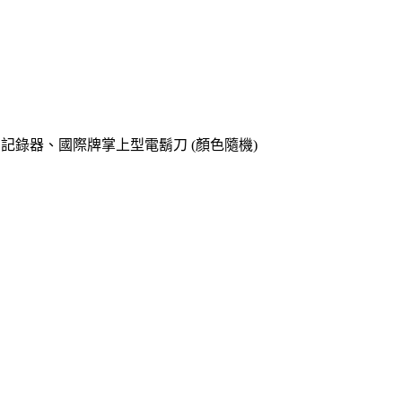
o專用記錄器、國際牌掌上型電鬍刀 (顏色隨機)