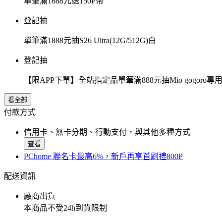
單筆滿1688元送150P幣
登記抽
單筆滿1888元抽S26 Ultra(12G/512G)白
登記抽
【限APP下單】全站指定品單筆滿888元抽Mio gogor
看全部
付款方式
信用卡、無卡分期、行動支付，與其他多種方式
查看
PChome 聯名卡最高6%，新戶再享首刷禮800P
配送資訊
廠商出貨
本商品不受24h到貨限制