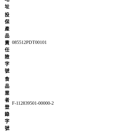
址
投
保
產
品
085512PDT00101
責
任
險
字
號
食
品
業
者
F-112839501-00000-2
登
錄
字
號