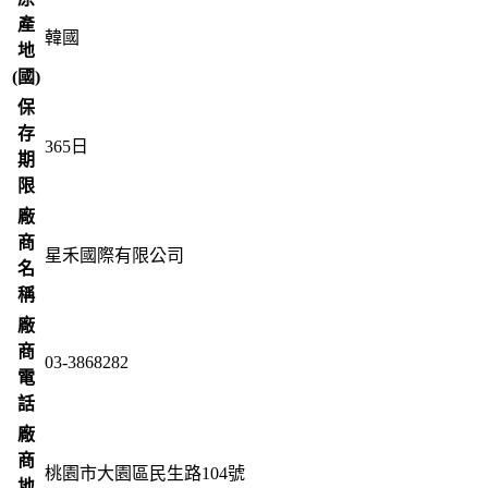
產
韓國
地
(國)
保
存
365
日
期
限
廠
商
星禾國際有限公司
名
稱
廠
商
03-3868282
電
話
廠
商
桃園市大園區民生路104號
地