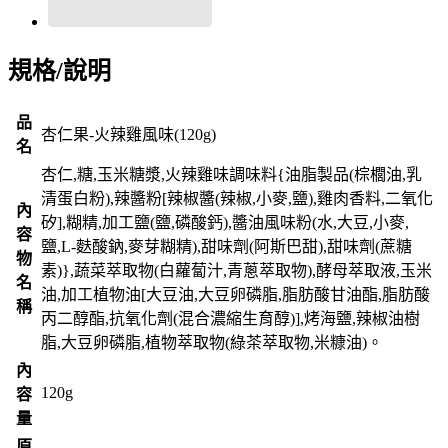
規格/說明
品
杏仁果-火辣雞風味(120g)
名
杏仁,糖,玉米糖漿,火辣雞味調味料{油脂製品(棕櫚油,乳
清蛋白粉),辣醬粉[辣椒醬(辣椒,小麥,鹽),雞肉香料,二氧化
內
矽],糊精,加工鹽(鹽,磷酸鈣),醬油風味粉(水,大豆,小麥,
容
鹽,L-麩酸鈉,麥芽糊精),甜味劑(阿斯巴甜),甜味劑(蔗糖
物
素)},蔬菜萃取物(白蘿蔔汁,青蔥萃取物),酵母萃取液,玉米
名
油,加工植物油[大豆油,大豆卵磷脂,脂肪酸甘油酯,脂肪酸
稱
丙二醇酯,抗氧化劑(混合濃縮生育醇)],烤海鹽,辣椒油樹
脂,大豆卵磷脂,植物萃取物(綠茶萃取物,米糠油)。
內
120g
容
量
原