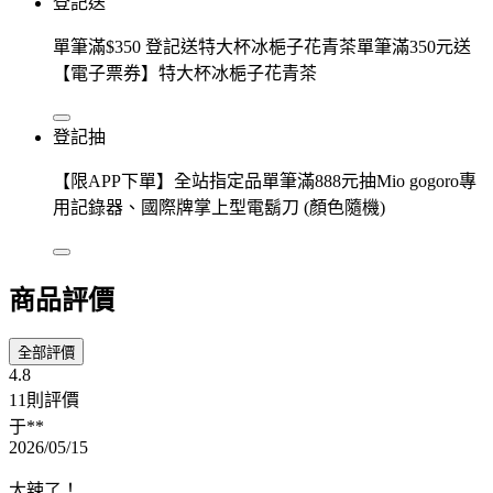
登記送
單筆滿$350 登記送特大杯冰梔子花青茶單筆滿350元送
【電子票券】特大杯冰梔子花青茶
登記抽
【限APP下單】全站指定品單筆滿888元抽Mio gogoro專
用記錄器、國際牌掌上型電鬍刀 (顏色隨機)
商品評價
全部評價
4.8
11則評價
于**
2026/05/15
太辣了！