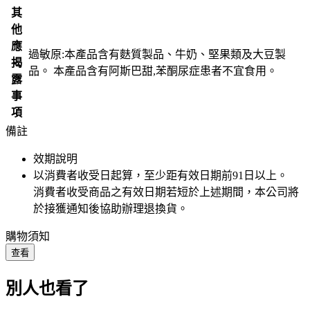
其
他
應
過敏原:本產品含有麩質製品、牛奶、堅果類及大豆製
揭
品。 本產品含有阿斯巴甜,苯酮尿症患者不宜食用。
露
事
項
備註
效期說明
以消費者收受日起算，至少距有效日期前
91
日以上。
消費者收受商品之有效日期若短於上述期間，本公司將
於接獲通知後協助辦理退換貨。
購物須知
查看
別人也看了