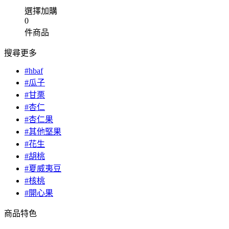
選擇加購
0
件商品
搜尋更多
#hbaf
#瓜子
#甘栗
#杏仁
#杏仁果
#其他堅果
#花生
#胡桃
#夏威夷豆
#核桃
#開心果
商品特色