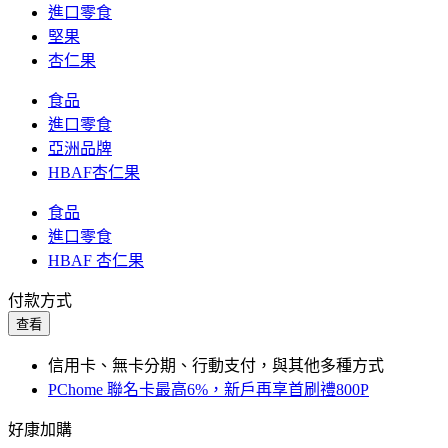
進口零食
堅果
杏仁果
食品
進口零食
亞洲品牌
HBAF杏仁果
食品
進口零食
HBAF 杏仁果
付款方式
查看
信用卡、無卡分期、行動支付，與其他多種方式
PChome 聯名卡最高6%，新戶再享首刷禮800P
好康加購