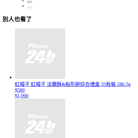
別人也看了
紅帽子 紅帽子 法蘭酥&船形餅綜合禮盒 35枚裝 286.5g
$589
$1,090