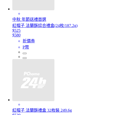
中秋 年節送禮首選
紅帽子 法蘭酥綜合禮盒(24枚/187.2g)
$525
$580
折價券
P幣
紅帽子 法蘭酥禮盒 32枚裝 249.6g