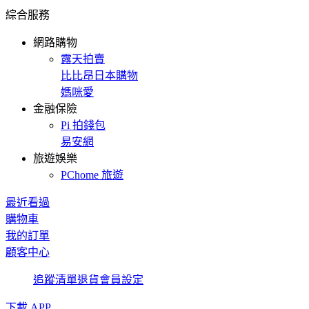
綜合服務
網路購物
露天拍賣
比比昂日本購物
媽咪愛
金融保險
Pi 拍錢包
易安網
旅遊娛樂
PChome 旅遊
最近看過
購物車
我的訂單
顧客中心
追蹤清單
退貨
會員設定
下載 APP