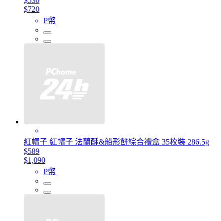
$530
$720
P幣
紅帽子 紅帽子 法蘭酥&船形餅綜合禮盒 35枚裝 286.5g
$589
$1,090
P幣