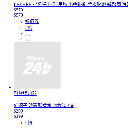
LEEHER 小公仔 掛件 吊飾 小熊掛飾 手機腕帶 鑰匙圈 可愛
$570
$570
折價券
P幣
到貨通知我
紅帽子 法蘭酥禮盒 20枚裝 156g
$299
$399
P幣