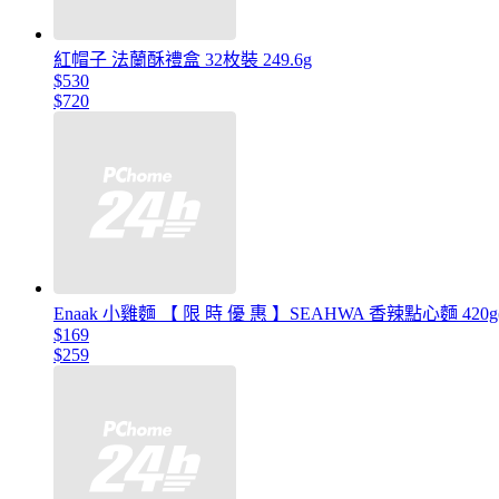
紅帽子 法蘭酥禮盒 32枚裝 249.6g
$530
$720
Enaak 小雞麵 【 限 時 優 惠 】SEAHWA 香辣點心麵 420g(
$169
$259