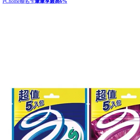
PChome聯名卡
筆筆享最高
6%