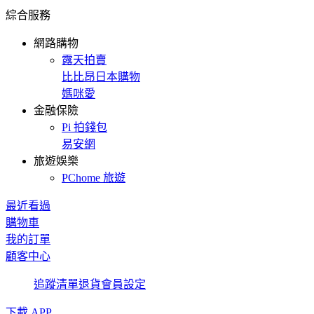
綜合服務
網路購物
露天拍賣
比比昂日本購物
媽咪愛
金融保險
Pi 拍錢包
易安網
旅遊娛樂
PChome 旅遊
最近看過
購物車
我的訂單
顧客中心
追蹤清單
退貨
會員設定
下載 APP