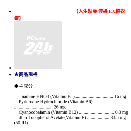
【人生製藥 渡邊 EX糖衣
錠】
★商品規格
◆主成分：
Thiamine HNO3 (Vitamin B1)
................................. 16 mg
Pyridoxine Hydrochloride (Vitamin B6)
................................. 26 mg
Cyanocobalamin (Vitamin B12) .............................. 0.3 mg
dl–α-Tocopherol Acetate(Vitamin E) ................... 33.5 mg
(50 IU)