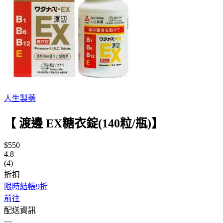
人生製藥
【 渡邊 EX糖衣錠(140粒/瓶)】
$550
4.8
(4)
折扣
限時結帳9折
前往
配送資訊