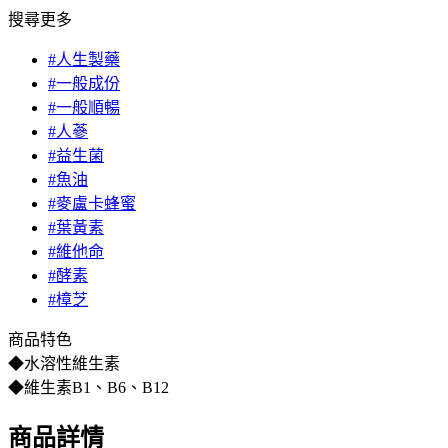
搜尋更多
#人生製藥
#一般成份
#一般順暢
#人蔘
#益生菌
#魚油
#麥盧卡蜂蜜
#葉黃素
#維他命
#酵素
#樟芝
商品特色
◆水溶性維生素
◆維生素B1、B6、B12
商品詳情