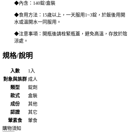
◆內含：140錠
/盒裝
◆食用方法：15歲以上，一天服用1~3錠，於飯後用開
水或溫開水一同服用。
◆注意事項：開瓶後請栓緊瓶蓋，避免高溫，存放於陰
涼處。
規格/說明
入數
1入
對象與族群
成人
類型
錠劑
款式
盒裝
成份
其他
認證
其它
葷素食
葷食
購物須知