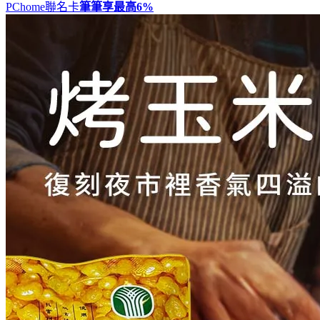
PChome聯名卡
筆筆享最高
6%