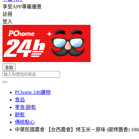
享受APP專屬優惠
註冊
登入
全站
PChome 24h購物
食品
零食/餅乾
餅乾
傳統點心
中華民國農會 【台西農會】烤玉米－原味 (碳烤醬香) 100