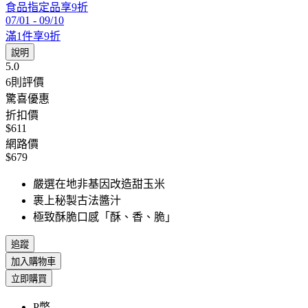
食品指定品享9折
07/01
-
09/10
滿1件享9折
說明
5.0
6
則評價
驚喜優惠
折扣價
$611
網路價
$679
嚴選在地非基因改造甜玉米
裹上秘製古法醬汁
極致酥脆口感「酥、香、脆」
追蹤
加入購物車
立即購買
P幣