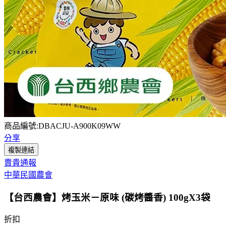
商品編號:DBACJU-A900K09WW
分享
複製連結
賣貴通報
中華民國農會
【台西農會】烤玉米－原味 (碳烤醬香) 100gX3袋
折扣