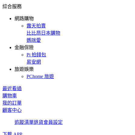
綜合服務
網路購物
露天拍賣
比比昂日本購物
媽咪愛
金融保險
Pi 拍錢包
易安網
旅遊娛樂
PChome 旅遊
最近看過
購物車
我的訂單
顧客中心
追蹤清單
退貨
會員設定
下載 APP