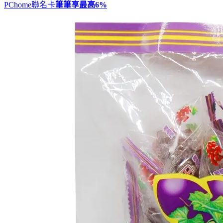
PChome聯名卡
筆筆享最高
6%