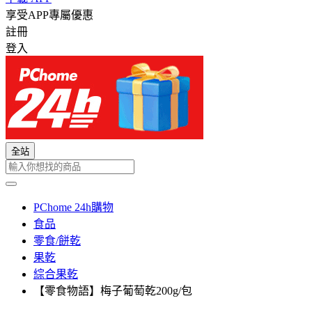
享受APP專屬優惠
註冊
登入
全站
PChome 24h購物
食品
零食/餅乾
果乾
綜合果乾
【零食物語】梅子葡萄乾200g/包