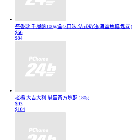
盛香珍 千層酥100g/盒(3口味-法式奶油/海鹽焦糖/起司)
$66
$84
老楊 大吉大利 鹹蛋黃方塊酥 180g
$93
$104