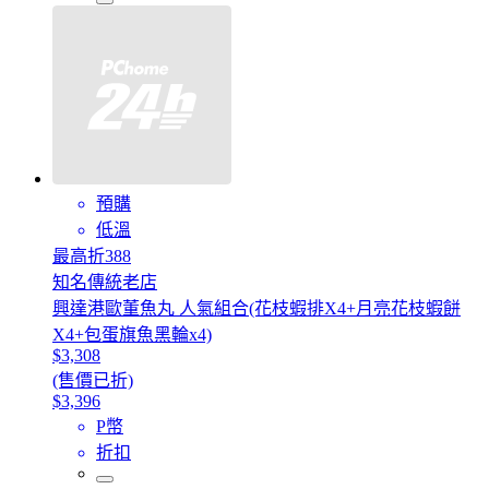
預購
低溫
最高折388
知名傳統老店
興達港歐董魚丸 人氣組合(花枝蝦排X4+月亮花枝蝦餅
X4+包蛋旗魚黑輪x4)
$3,308
(售價已折)
$3,396
P幣
折扣