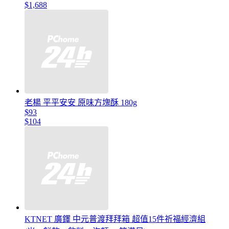
$1,688
老楊 平平安安 原味方塊酥 180g
$93
$104
KTNET 廣鐸 中元普渡拜拜箱 超值15件祈福經濟組