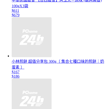
中華民國農會 【台西農會】烤玉米－原味 (碳烤醬香)
100gX3袋
$611
$679
小林煎餅 超值分享包 300g〔 集合七種口味的煎餅｜奶
蛋素 〕
$167
$186