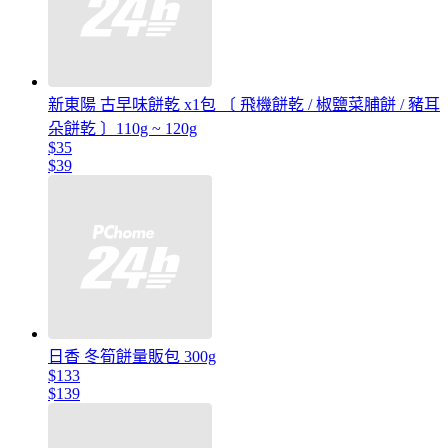
新東陽 古早味餅乾 x1包 〔 飛機餅乾 / 椒鹽菜脯餅 / 豬耳
朵餅乾 〕110g ~ 120g
$35
$39
日香 冬筍餅量販包 300g
$133
$139