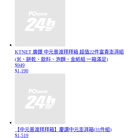
KTNET 廣鐸 中元普渡拜拜箱 超值22件富貴澎湃組
(米、餅乾、飲料、泡麵、金紙組 一箱滿足)
$949
$1,190
【中元普渡拜拜箱】慶讚中元澎湃箱(31件組)
$1,519