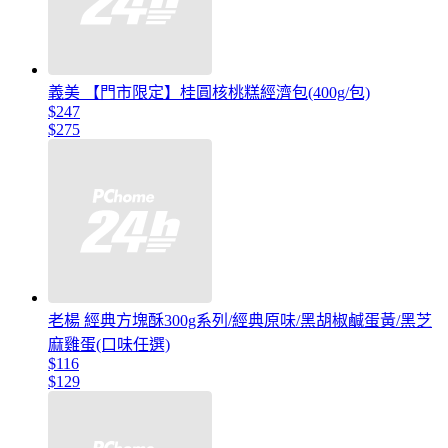
義美 【門市限定】桂圓核桃糕經濟包(400g/包)
$247
$275
老楊 經典方塊酥300g系列/經典原味/黑胡椒鹹蛋黃/黑芝
麻雞蛋(口味任選)
$116
$129