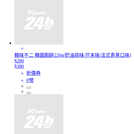
韓味不二 韓國蝦餅220g(奶油蒜味/芥末味/法式青蔥口味)
$280
$380
折價券
P幣