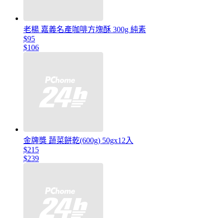
老楊 嘉義名產咖啡方塊酥 300g 純素
$95
$106
金牌獎 蔬菜餅乾(600g) 50gx12入
$215
$239