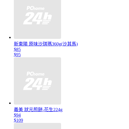
新東陽 原味沙琪瑪360g(沙其馬)
$85
$95
義美 狀元煎餅-花生224g
$94
$109