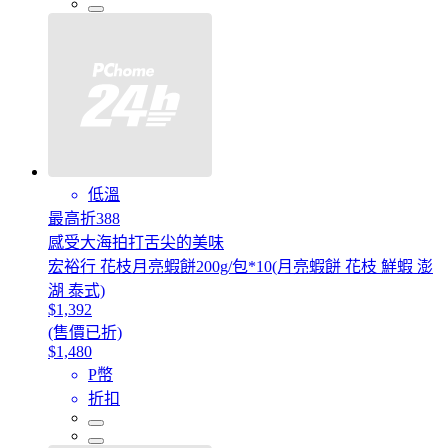
低溫
最高折388
感受大海拍打舌尖的美味
宏裕行 花枝月亮蝦餅200g/包*10(月亮蝦餅 花枝 鮮蝦 澎
湖 泰式)
$1,392
(售價已折)
$1,480
P幣
折扣