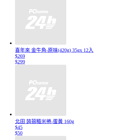
喜年來 金牛角-原味(420g) 35gx 12入
$269
$299
北田 蒟蒻糙米捲-蛋黃 160g
$45
$50