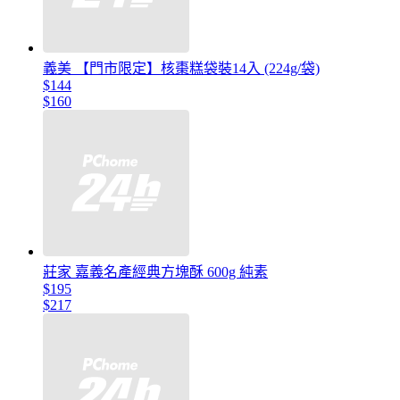
義美 【門市限定】核棗糕袋裝14入 (224g/袋)
$144
$160
莊家 嘉義名產經典方塊酥 600g 純素
$195
$217