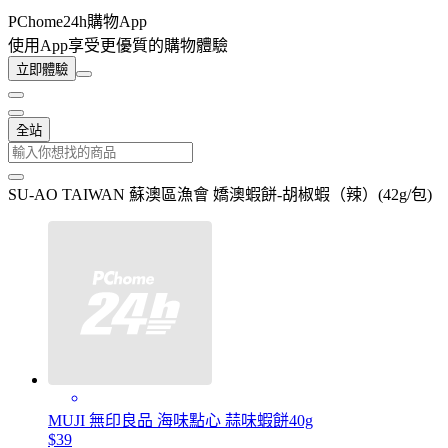
PChome24h購物App
使用App享受更優質的購物體驗
立即體驗
全站
SU-AO TAIWAN 蘇澳區漁會 嬌澳蝦餅-胡椒蝦（辣）(42g/包)
MUJI 無印良品 海味點心 蒜味蝦餅40g
$39