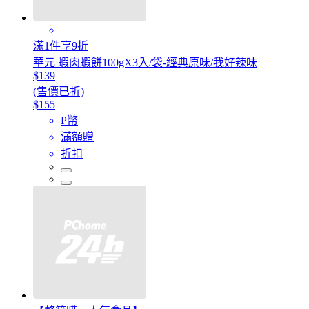
滿1件享9折
華元 蝦肉蝦餅100gX3入/袋-經典原味/我好辣味
$139
(售價已折)
$155
P幣
滿額贈
折扣