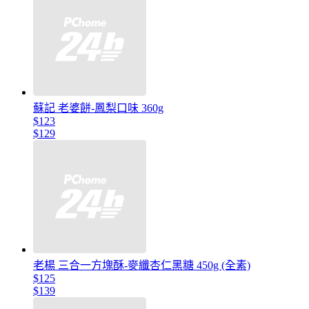
蘇記 老婆餅-鳳梨口味 360g
$123
$129
老楊 三合一方塊酥-麥纖杏仁黑糖 450g (全素)
$125
$139