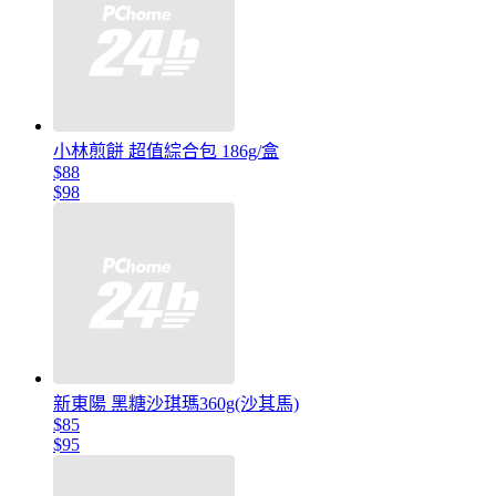
小林煎餅 超值綜合包 186g/盒
$88
$98
新東陽 黑糖沙琪瑪360g(沙其馬)
$85
$95