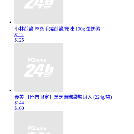
小林煎餅 林桑手燒煎餅/原味 190g 蛋奶素
$112
$125
義美 【門市限定】黑芝麻糕袋裝14入 (224g/袋)
$144
$160