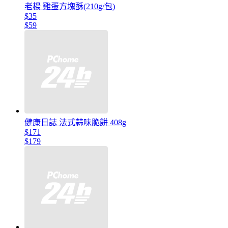
老楊 雞蛋方塊酥(210g/包)
$35
$59
健康日誌 法式蒜味脆餅 408g
$171
$179