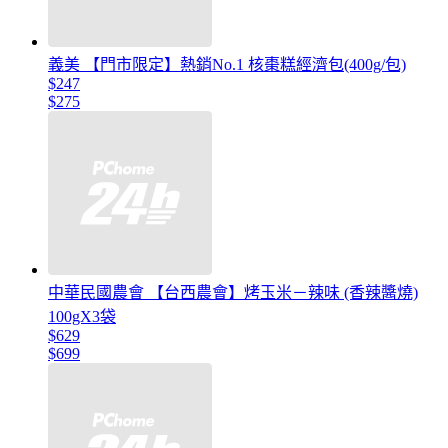
義美 【門市限定】熱銷No.1 核棗糕經濟包(400g/包)
$247
$275
中華民國農會 【台西農會】烤玉米－辣味 (香辣醬燒)
100gX3袋
$629
$699