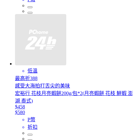
低溫
最高折388
感受大海拍打舌尖的美味
宏裕行 花枝月亮蝦餅200g/包*2(月亮蝦餅 花枝 鮮蝦 澎
湖 泰式)
$458
$580
P幣
折扣