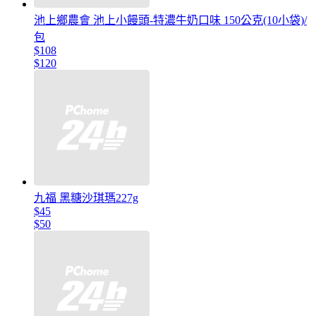
池上鄉農會 池上小饅頭-特濃牛奶口味 150公克(10小袋)/
包
$108
$120
九福 黑糖沙琪瑪227g
$45
$50