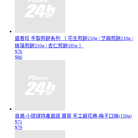
盛香珍 手製煎餅系列 〔 花生煎餅210g / 芝麻煎餅210g /
綠藻煎餅210g / 杏仁煎餅185g 〕
$76
$86
良澔 小琉球特產直送 寶哥 手工麻花捲-梅子口味(150g)
$71
$79