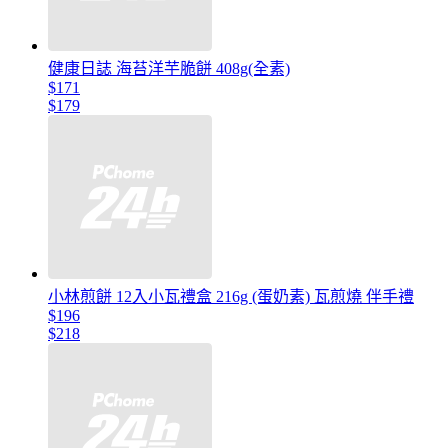
健康日誌 海苔洋芋脆餅 408g(全素)
$171
$179
小林煎餅 12入小瓦禮盒 216g (蛋奶素) 瓦煎燒 伴手禮
$196
$218