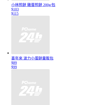
小林煎餅 雞蛋煎餅 200g/包
$103
$115
喜年來 波力小蛋餅量販包
$89
$99