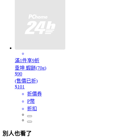
滿1件享9折
垂坤 蝦餅(70g)
$90
(售價已折)
$101
折價券
P幣
折扣
別人也看了