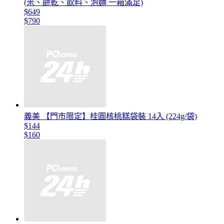
(米、餅乾、飲料、泡麵 一箱滿足)
$649
$790
義美 【門市限定】桂圓核桃糕袋裝 14入 (224g/袋)
$144
$160