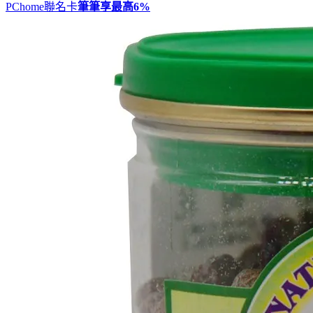
PChome聯名卡
筆筆享最高
6%