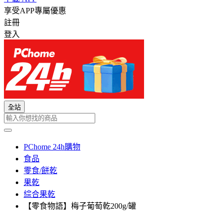
享受APP專屬優惠
註冊
登入
全站
PChome 24h購物
食品
零食/餅乾
果乾
綜合果乾
【零食物語】梅子葡萄乾200g/罐