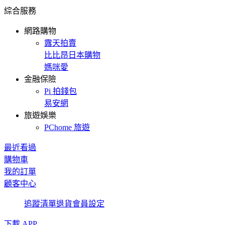
綜合服務
網路購物
露天拍賣
比比昂日本購物
媽咪愛
金融保險
Pi 拍錢包
易安網
旅遊娛樂
PChome 旅遊
最近看過
購物車
我的訂單
顧客中心
追蹤清單
退貨
會員設定
下載 APP