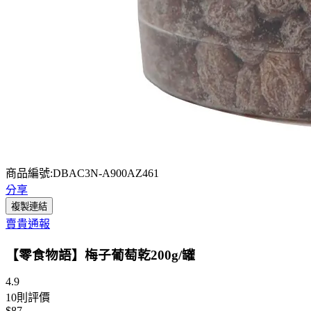
商品編號:DBAC3N-A900AZ461
分享
複製連結
賣貴通報
【零食物語】梅子葡萄乾200g/罐
4.9
10
則評價
$87