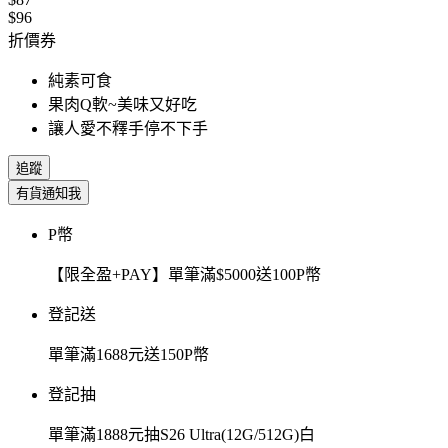
$96
折價券
純素可食
果肉Q軟~美味又好吃
讓人愛不釋手停不下手
追蹤
有貨通知我
P幣
【限全盈+PAY】單筆滿$5000送100P幣
登記送
單筆滿1688元送150P幣
登記抽
單筆滿1888元抽S26 Ultra(12G/512G)白