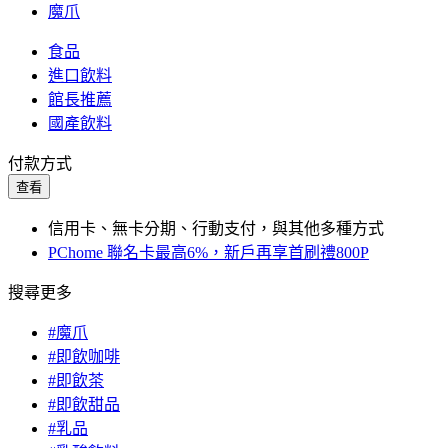
魔爪
食品
進口飲料
館長推薦
國產飲料
付款方式
查看
信用卡、無卡分期、行動支付，與其他多種方式
PChome 聯名卡最高6%，新戶再享首刷禮800P
搜尋更多
#魔爪
#即飲咖啡
#即飲茶
#即飲甜品
#乳品