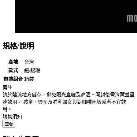
規格/說明
產地
台灣
款式
鐵/鋁罐
包裝組合
箱裝
備註
請於陰涼地方儲存，避免陽光直曬及高溫。開封後需冷藏並盡
速飲用。 孩童、懷孕及哺乳婦女與對咖啡因敏感者不宜飲
用。
購物須知
查看