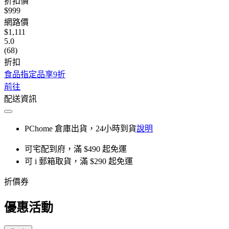
折扣價
$999
網路價
$1,111
5.0
(68)
折扣
食品指定品享9折
前往
配送資訊
PChome 倉庫出貨，24小時到貨
說明
可宅配到府，滿 $490 起免運
可 i 郵箱取貨，滿 $290 起免運
折價券
優惠活動