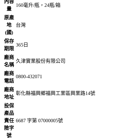
內容
160毫升/瓶，24瓶/箱
量
原產
地
台灣
(國)
保存
365
日
期限
廠商
久津實業股份有限公司
名稱
廠商
0800-432071
電話
廠商
彰化縣福興鄉福興工業區興業路14號
地址
投保
產品
責任
6687 字第 07000005號
險字
號