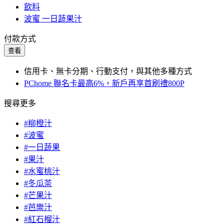
飲料
波蜜 一日蔬果汁
付款方式
查看
信用卡、無卡分期、行動支付，與其他多種方式
PChome 聯名卡最高6%，新戶再享首刷禮800P
搜尋更多
#柳橙汁
#波蜜
#一日蔬果
#果汁
#水蜜桃汁
#冬瓜茶
#芒果汁
#芭樂汁
#紅石榴汁