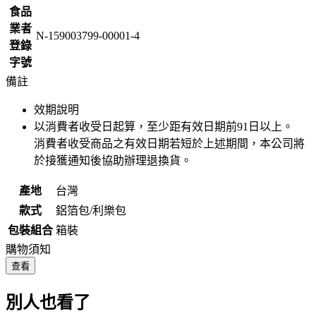
食品
業者
N-159003799-00001-4
登錄
字號
備註
效期說明
以消費者收受日起算，至少距有效日期前
91
日以上。
消費者收受商品之有效日期若短於上述期間，本公司將
於接獲通知後協助辦理退換貨。
產地
台灣
款式
鋁箔包/利樂包
包裝組合
箱裝
購物須知
查看
別人也看了