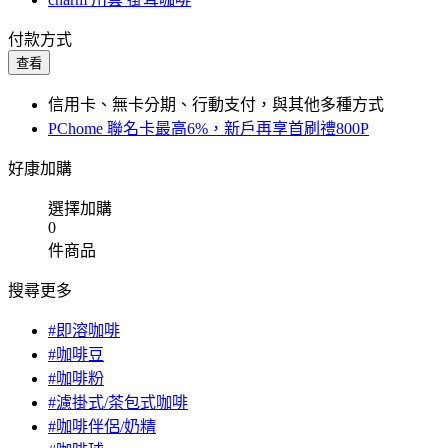
付款方式
查看
信用卡、無卡分期、行動支付，與其他多種方式
PChome 聯名卡最高6%，新戶再享首刷禮800P
好康加購
選擇加購
0
件商品
搜尋更多
#即溶咖啡
#咖啡豆
#咖啡粉
#濾掛式/茶包式咖啡
#咖啡伴侶/奶精