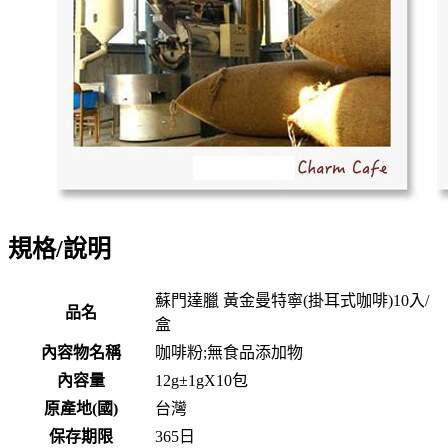
規格/說明
蘇門達臘 黃金曼特寧(掛耳式咖啡)10入/
品名
盒
內容物名稱
咖啡粉;無食品添加物
內容量
12g±1gX10包
原產地(國)
台灣
保存期限
365
日