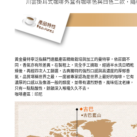
黃金曼特寧泛指蘇門達臘產區精緻栽培與加工的曼特寧，依莊園不
同，香氣亦有所差異。在製程上，完全手工摘取，經過半水洗日晒乾
燥後，再經四次人工篩選，古典獨特的強烈口感與高濃度的厚郁香
氣，品質堪稱世界之最，一度被專家認為是世界上最好的咖啡。它有
濃厚的口感以及像酒一般的醇度，並帶有濃烈野香，風味低沈老練，
只有一點點酸性，餘韻深入喉嚨久久不去。
咖啡產區：印尼