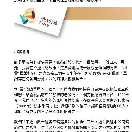
之咖啡，依食品安全衛生管理法規定得免營養標示。
川雲咖啡
許多朋友熱心提供意見，認為該給“川雲”一個故事....一段由來....可
是，我實在不擅長講故事，無法替她編織一段饒富傳頌的身世。“川
雲”單單純純只是喜歡這二個中國字並在一起所散發出來的優雅，單
獨存在時各自滂薄，並列時卻又優雅契合。
“川雲”簡簡單單的二個字，也道盡我們堅持進口高海拔頂級莊園豆的
理想，給喜愛品嚐單品咖啡的老饕們，ㄧ個方便購買的平台。1992至
今，我們已是一家多年的咖啡豆烘焙廠，在即將邁入青春期的18歲時
（2008年）決定孕育“川雲”這個特別的孩子，讓每個喜愛咖啡的人，
都能了解並品嚐單品莊園咖啡的魅力。
我們除了進口數十種各國精選風味的咖啡生豆外，還有數種本公司精
心烘焙之咖啡，供業者及消費者批發和選購。除此之外本公司還可依