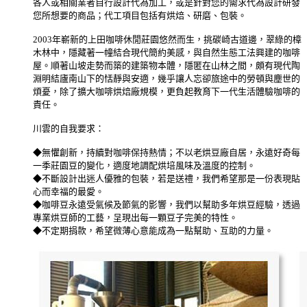
各人或相關業者自行設計代為加工，或是針對您的需求代為設計研發
您所想要的商品；代工項目包括有烘焙、研磨、包裝。
2003年嶄新的上田咖啡休閒莊園悠然而生，挑碳崎古道邊，翠綠的樟
木林中，隱藏著一幢結合現代簡約美感，與自然生態工法興建的咖啡
屋。順著山坡走勢而築的建築物本體，隱匿在山林之間，頗有現代陶
淵明結廬南山下的恬靜與安適，幾乎讓人忘卻旅途中的勞頓與塵世的
煩憂，除了擴大咖啡烘焙廠規模，更負起教育下一代生活體驗咖啡的
責任。
川雲的自我要求：
◆無懼創新，持續對咖啡保持熱情；不以老烘豆廠自居，永遠好奇每
一季莊園豆的變化，適度地調配烘培風味及溫度的控制。
◆不斷設計出迷人優雅的包裝，若是送禮，我們希望那是一份表現貼
心而幸福的最愛。
◆咖啡豆永遠受氣候及節氣的影響，我們以幫助多年烘豆經驗，透過
專業烘豆師的工藝，呈現出每一顆豆子完美的特性。
◆不定期捐款，希望微薄心意能成為一點幫助、互助的力量。