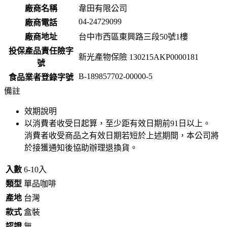
廠商名稱
韋田有限公司
04-24729099
廠商電話
廠商地址
台中市西區東興路三段50號1樓
投保產品責任險字
新光產物保險 130215AKP0000181
號
B-189857702-00000-5
食品業者登錄字號
備註
效期說明
以消費者收受日起算，至少距有效日期前
91
日以上。
消費者收受商品之有效日期若短於上述期間，本公司將
於接獲通知後協助辦理退換貨。
入數
6-10入
類型
單品咖啡
產地
台灣
款式
盒裝
認證
無