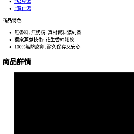
#綠豆湯
#薏仁湯
商品特色
無香料, 無奶精: 真材實料濃純香
獨家蒸煮技術: 花生香綿鬆軟
100%無防腐劑, 耐久保存又安心
商品詳情