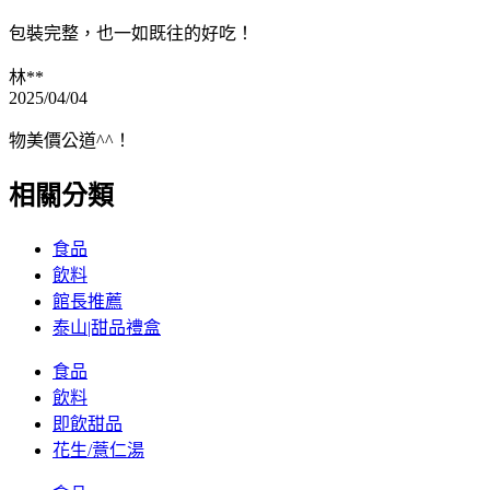
包裝完整，也一如既往的好吃！
林**
2025/04/04
物美價公道^^！
相關分類
食品
飲料
館長推薦
泰山|甜品禮盒
食品
飲料
即飲甜品
花生/薏仁湯