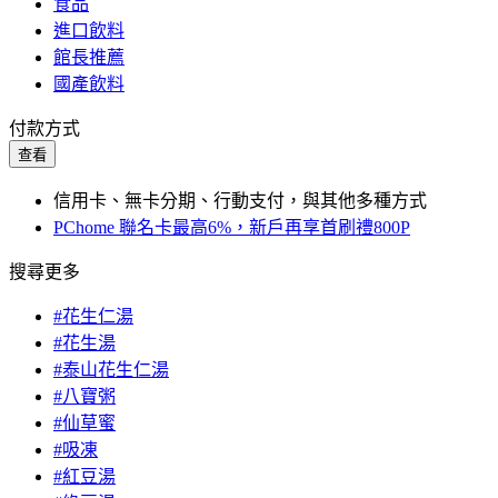
食品
進口飲料
館長推薦
國產飲料
付款方式
查看
信用卡、無卡分期、行動支付，與其他多種方式
PChome 聯名卡最高6%，新戶再享首刷禮800P
搜尋更多
#花生仁湯
#花生湯
#泰山花生仁湯
#八寶粥
#仙草蜜
#吸凍
#紅豆湯