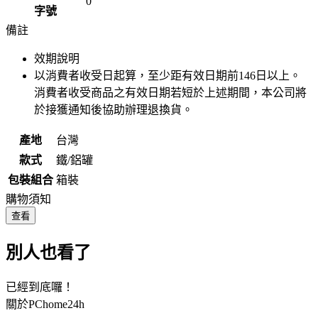
0
字號
備註
效期說明
以消費者收受日起算，至少距有效日期前
146
日以上。
消費者收受商品之有效日期若短於上述期間，本公司將
於接獲通知後協助辦理退換貨。
產地
台灣
款式
鐵/鋁罐
包裝組合
箱裝
購物須知
查看
別人也看了
已經到底囉！
關於PChome24h