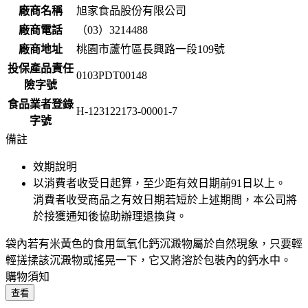
廠商名稱
旭家食品股份有限公司
廠商電話
（03）3214488
廠商地址
桃園市蘆竹區長興路一段109號
投保產品責任
0103PDT00148
險字號
食品業者登錄
H-123122173-00001-7
字號
備註
效期說明
以消費者收受日起算，至少距有效日期前
91
日以上。
消費者收受商品之有效日期若短於上述期間，本公司將
於接獲通知後協助辦理退換貨。
袋內若有米黃色的食用氫氧化鈣沉澱物屬於自然現象，只要輕
輕搓揉該沉澱物或搖晃一下，它又將溶於包裝內的鈣水中。
購物須知
查看