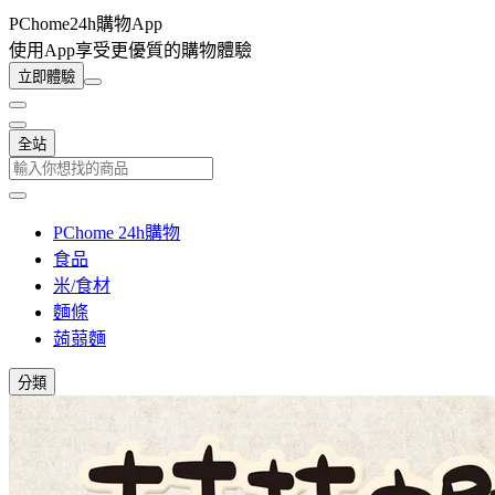
PChome24h購物App
使用App享受更優質的購物體驗
立即體驗
全站
PChome 24h購物
食品
米/食材
麵條
蒟蒻麵
分類