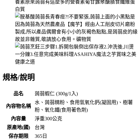
規格/說明
品名
蒟蒻蝦仁 (300g/1入)
水、蒟蒻精粉、食用氫氧化鈣(凝固用)、樹薯
內容物名稱
粉、氧化鐵(食用著色劑)
內容量
淨重300公克
原產地(國)
台灣
保存期限
365
日