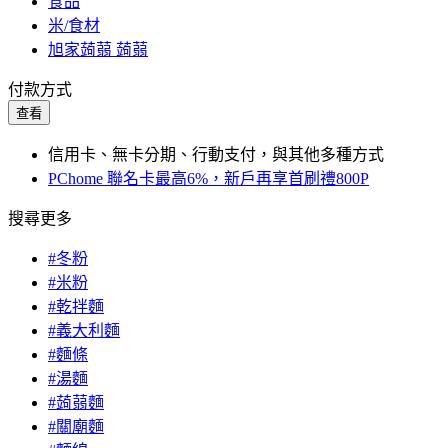
食品
米/食材
旭家蒟蒻 蒟蒻
付款方式
查看
信用卡、無卡分期、行動支付，與其他多種方式
PChome 聯名卡最高6%，新戶再享首刷禮800P
搜尋更多
#冬粉
#米粉
#乾拌麵
#義大利麵
#麵條
#湯麵
#蒟蒻麵
#關廟麵