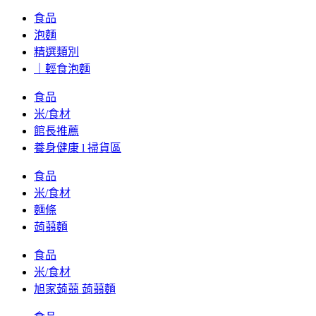
食品
泡麵
精選類別
｜輕食泡麵
食品
米/食材
館長推薦
養身健康 l 掃貨區
食品
米/食材
麵條
蒟蒻麵
食品
米/食材
旭家蒟蒻 蒟蒻麵