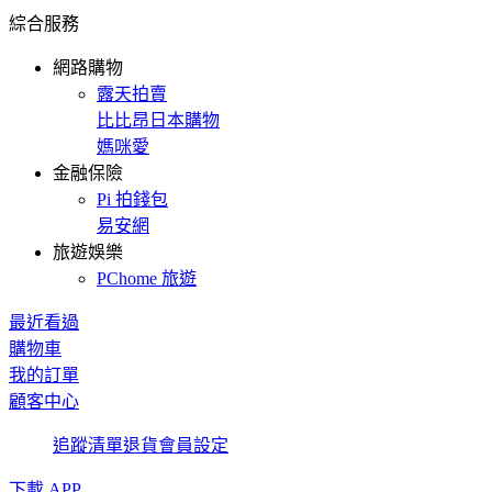
綜合服務
網路購物
露天拍賣
比比昂日本購物
媽咪愛
金融保險
Pi 拍錢包
易安網
旅遊娛樂
PChome 旅遊
最近看過
購物車
我的訂單
顧客中心
追蹤清單
退貨
會員設定
下載 APP