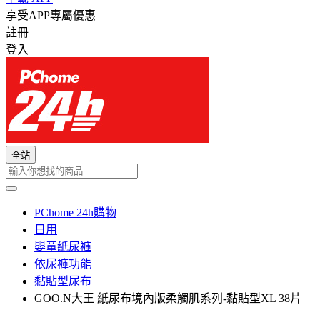
享受APP專屬優惠
註冊
登入
全站
PChome 24h購物
日用
嬰童紙尿褲
依尿褲功能
黏貼型尿布
GOO.N大王 紙尿布境內版柔觸肌系列-黏貼型XL 38片