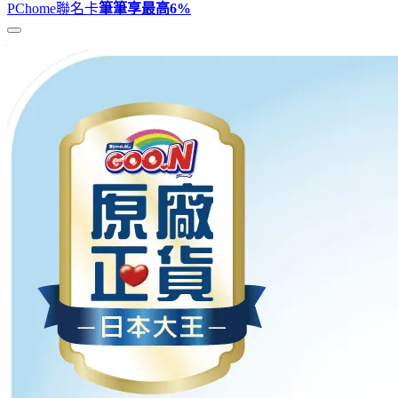
PChome聯名卡
筆筆享最高
6%